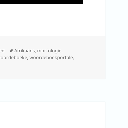
Tags
ed
Afrikaans
,
morfologie
,
oordeboeke
,
woordeboekportale
,