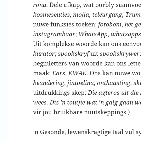
rona
. Dele afkap, wat oorbly saamvo
kosmeseuties
,
molla
,
teleurgang
,
Trum
nuwe funksies toeken:
fotobom
,
het g
instagrambaar
;
WhatsApp
,
whatsapp
Uit komplekse woorde kan ons eenvo
kurator
;
spookskryf
uit
spookskrywer
beginletters van woorde kan ons le
maak:
Ears
,
KWAK
. Ons kan nuwe woo
beandering
,
jintoelina
,
onthaasting
,
sk
uitdrukkings skep:
Die agteros uit die
wees. Dis ’n toutjie wat ’n galg gaan w
vir jou bruikbare nuutskeppings.)
’n Gesonde, lewenskragtige taal vul 