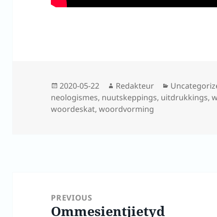
Posted
Author
Categories
2020-05-22
Redakteur
Uncategoriz
on
neologismes
,
nuutskeppings
,
uitdrukkings
,
w
woordeskat
,
woordvorming
Post
navigation
PREVIOUS
Ommesientjietyd
Previous