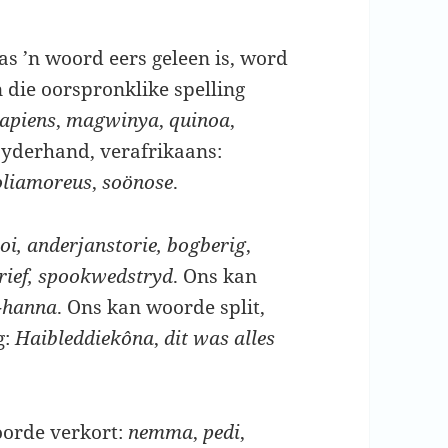
as ’n woord eers geleen is, word
n die oorspronklike spelling
apiens
,
magwinya
,
quinoa
,
byderhand, verafrikaans:
oliamoreus
,
soönose
.
oi, anderjanstorie, bogberig
,
rief, spookwedstryd
. Ons kan
-hanna
. Ons kan woorde split,
g:
Haibleddiekôna
,
dit was alles
oorde verkort:
nemma
,
pedi
,