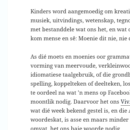
Kinders word aangemoedig om kreatie
musiek, uitvindings, wetenskap, tegn
met bestanddele wat ons het, en wat 
kom mense en sê: Moenie dit nie, nie d
As dié moets en moenies oor grammati
vorming van meervoude, verkleinwoor
idiomatiese taalgebruik, of die grond
spelling, koppelteken of deelteken, los
te oordeel na wat ’n mens op Faceboo
moontlik nodig. Daarvoor het ons
Vi
wat dié week bekend gestel is, en di
woordeskat, is asse en maars minder 
omvat, het ons baie woorde nodig.