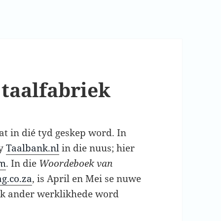
 taalfabriek
t in dié tyd geskep word. In
by
Taalbank.nl
in die nuus; hier
om
. In die
Woordeboek van
g.co.za
, is April en Mei se nuwe
ok ander werklikhede word