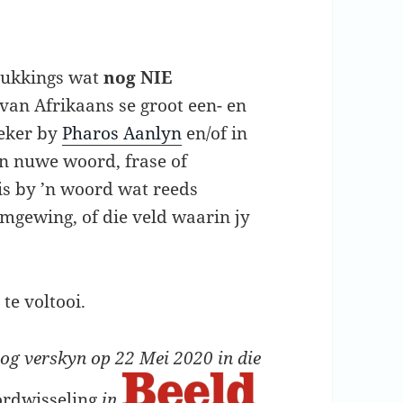
rukkings wat
nog NIE
van Afrikaans se groot een- en
seker by
Pharos Aanlyn
en/of in
n nuwe woord, frase of
is by ’n woord wat reeds
omgewing, of die veld waarin jy
m
te voltooi.
og verskyn op 22 Mei 2020 in die
rdwisseling
in
.