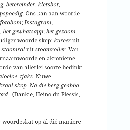
eg:
betereinder
,
kletsbot
,
pspoedig
. Ons kan aan woorde
efotobom
;
Instagram
,
s
,
het
gewhatsapp
;
het
gezoom
.
udiger woorde skep:
kureer
uit
;
stoomrol
uit
stoomroller
. Van
tternaamwoorde en akronieme
rde van allerlei soorte bedink:
aloeloe
,
tjaks
. Nuwe
 kraal skop.
Na die berg geabba
ord.
(Dankie, Heino du Plessis,
sy woordeskat op ál dié maniere