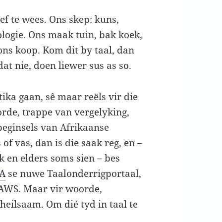
f te wees. Ons skep: kuns,
ologie. Ons maak tuin, bak koek,
ons koop. Kom dit by taal, dan
at nie, doen liewer sus as so.
ka gaan, sê maar reëls vir die
de, trappe van vergelyking,
beginsels van Afrikaanse
 of vas, dan is die saak reg, en –
k en elders soms sien – bes
vA
se nuwe Taalonderrigportaal,
e AWS. Maar vir woorde,
heilsaam. Om dié tyd in taal te