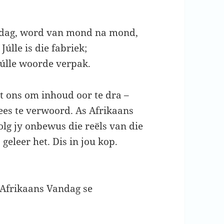
andag, word van mond na mond,
úlle is die fabriek;
úlle woorde verpak.
t ons om inhoud oor te dra –
ees te verwoord. As Afrikaans
 volg jy onbewus die reëls van die
geleer het. Dis in jou kop.
 Afrikaans Vandag se