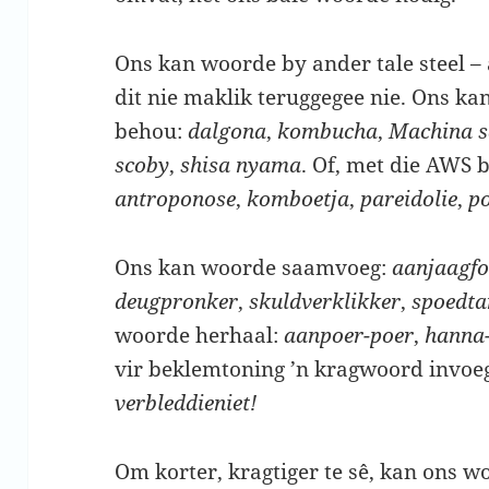
Ons kan woorde by ander tale steel – 
dit nie maklik teruggegee nie. Ons ka
behou:
dalgona
,
kombucha
,
Machina s
scoby
,
shisa nyama
. Of, met die AWS 
antroponose
,
komboetja
,
pareidolie
,
p
Ons kan woorde saamvoeg:
aanjaagfo
deugpronker
,
skuldverklikker
,
spoedta
woorde herhaal:
aanpoer-poer
,
hanna
vir beklemtoning ’n kragwoord invoe
verbleddieniet!
Om korter, kragtiger te sê, kan ons w