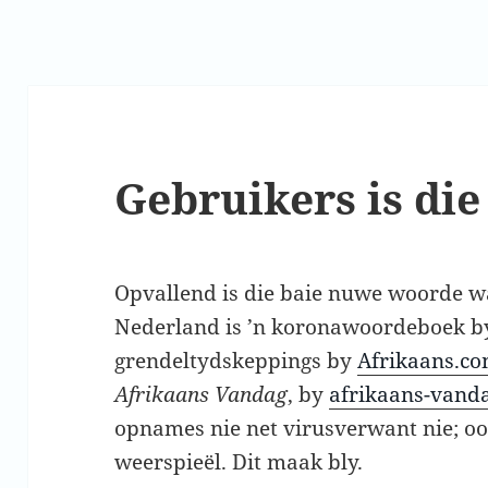
Gebruikers is die
Opvallend is die baie nuwe woorde wa
Nederland is ’n koronawoordeboek 
grendeltydskeppings by
Afrikaans.c
Afrikaans Vandag
, by
afrikaans-vanda
opnames nie net virusverwant nie; o
weerspieël. Dit maak bly.