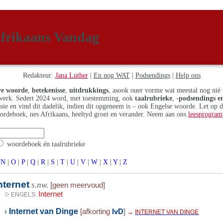
frikaans Vandag
Redakteur:
Jana Luther
|
En nog WAT
|
Podsendings
|
Help ons
e woorde
,
betekenisse
,
uitdrukkings
, asook ouer vorme wat meestal nog nié 
erk. Sedert 2024 word, met toestemming, ook
taalrubrieke
,
-podsendings en
assie en vind dit dadelik, indien dit opgeneem is – ook Engelse woorde. Let op 
ordeboek, nes Afrikaans, heeltyd groei en verander. Neem aan ons
leesprogram
woordeboek én taalrubrieke
N
|
O
|
P
|
Q
|
R
|
S
|
T
|
U
|
V
|
W
|
X
|
Y
|
Z
nternet
s.nw.
[geen meervoud]
◌
Internet
ENGELS:
Internet van Dinge
›
[afkorting
IvD
]
→
INTERNET VAN DINGE