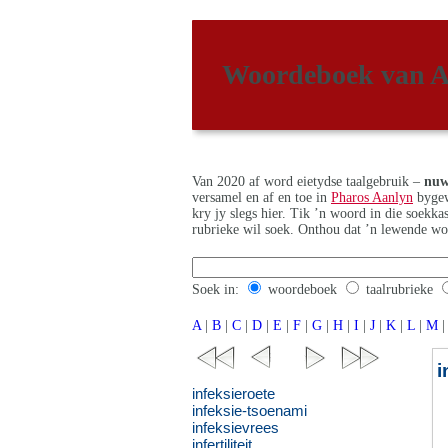
Woordeboek van A
Van 2020 af word eietydse taalgebruik –
nuw
versamel en af en toe in
Pharos Aanlyn
bygew
kry jy slegs hier. Tik ’n woord in die soekk
rubrieke wil soek. Onthou dat ’n lewende wo
Soek in:
woordeboek
taalrubrieke
A
|
B
|
C
|
D
|
E
|
F
|
G
|
H
|
I
|
J
|
K
|
L
|
M
|
i
infeksieroete
infeksie-tsoenami
infeksievrees
infertiliteit