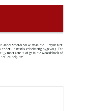
in ander woordeboeke staan nie – intyds hier
 ander -insetsels
stelselmatig bygevoeg. Dit
dat jy moet aandui of jy in die woordeboek of
deel en help ons!