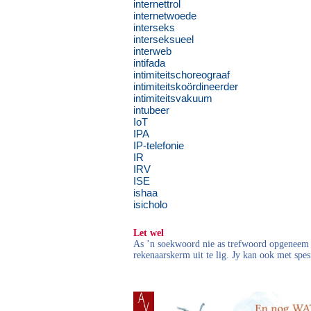
internettrol
internetwoede
interseks
interseksueel
interweb
intifada
intimiteitschoreograaf
intimiteitskoördineerder
intimiteitsvakuum
intubeer
IoT
IPA
IP-telefonie
IR
IRV
ISE
ishaa
isicholo
Let wel
As ’n soekwoord nie as trefwoord opgeneem i
rekenaarskerm uit te lig. Jy kan ook met spes