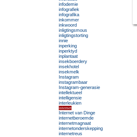
infodemie
infografiek
infografika
inkommer
inkwoord
inligtingsmous
inligtingstorting
innie
inperking
inperktyd
inplantaat
insekboerdery
insekhotel
insekmelk
Instagram
instagrambaar
Instagram-generasie
intellektueel
intelligensie
interleukien
internet
Internet van Dinge
internetberoemde
internetmagnaat
internetonderskepping
internetreus