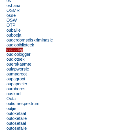
ôs
oshana
OSMR
ôsse
OSW
OTP
ouballie
ouboeja
ouderdomsdiskriminasie
oudiobiblioteek
oudioblog
oudioblogger
oudioteek
ouerskaamte
oulapworsie
oumagroot
oupagroot
oupapoeier
ouroboros
ouskool
Outa
outismespektrum
outjie
outokefaal
outokefalie
outosefaal
outosefalie