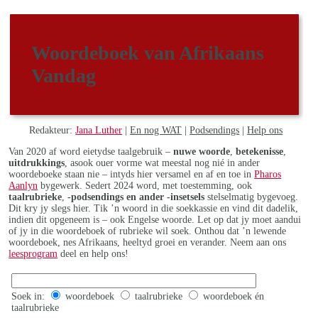
Woordeboek van Afrikaans
Vandag
Redakteur:
Jana Luther
|
En nog WAT
|
Podsendings
|
Help ons
Van 2020 af word eietydse taalgebruik –
nuwe woorde
,
betekenisse
,
uitdrukkings
, asook ouer vorme wat meestal nog nié in ander
woordeboeke staan nie – intyds hier versamel en af en toe in
Pharos
Aanlyn
bygewerk. Sedert 2024 word, met toestemming, ook
taalrubrieke
,
-podsendings en ander -insetsels
stelselmatig bygevoeg.
Dit kry jy slegs hier. Tik ’n woord in die soekkassie en vind dit dadelik,
indien dit opgeneem is – ook Engelse woorde. Let op dat jy moet aandui
of jy in die woordeboek of rubrieke wil soek. Onthou dat ’n lewende
woordeboek, nes Afrikaans, heeltyd groei en verander. Neem aan ons
leesprogram
deel en help ons!
Soek in:
woordeboek
taalrubrieke
woordeboek én
taalrubrieke