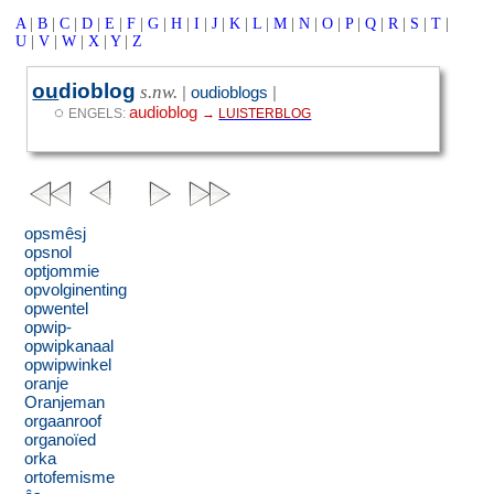
A
|
B
|
C
|
D
|
E
|
F
|
G
|
H
|
I
|
J
|
K
|
L
|
M
|
N
|
O
|
P
|
Q
|
R
|
S
|
T
|
U
|
V
|
W
|
X
|
Y
|
Z
ou
dioblog
s.nw.
|
oudioblogs
|
◌
audioblog
ENGELS:
→
LUISTERBLOG
opsmêsj
opsnol
optjommie
opvolginenting
opwentel
opwip-
opwipkanaal
opwipwinkel
oranje
Oranjeman
orgaanroof
organoïed
orka
ortofemisme