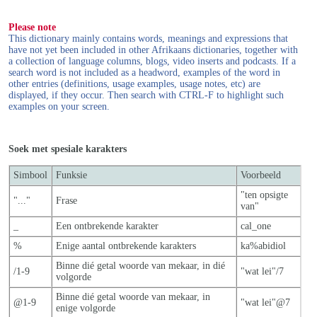
Please note
This dictionary mainly contains words, meanings and expressions that
have not yet been included in other Afrikaans dictionaries, together with
a collection of language columns, blogs, video inserts and podcasts. If a
search word is not included as a headword, examples of the word in
other entries (definitions, usage examples, usage notes, etc) are
displayed, if they occur. Then search with CTRL-F to highlight such
examples on your screen.
Soek met spesiale karakters
Simbool
Funksie
Voorbeeld
"ten opsigte
"..."
Frase
van"
_
Een ontbrekende karakter
cal_one
%
Enige aantal ontbrekende karakters
ka%abidiol
Binne dié getal woorde van mekaar, in dié
/1-9
"wat lei"/7
volgorde
Binne dié getal woorde van mekaar, in
@1-9
"wat lei"@7
enige volgorde