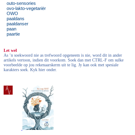
outo-sensories
ovo-lakto-vegetariër
OWO
paaldans
paaldanser
paan
paartie
Let wel
As ’n soekwoord nie as trefwoord opgeneem is nie, word dit in ander
artikels vertoon, indien dit voorkom. Soek dan met CTRL-F om sulke
voorbeelde op jou rekenaarskerm uit te lig. Jy kan ook met spesiale
karakters soek. Kyk hier onder.