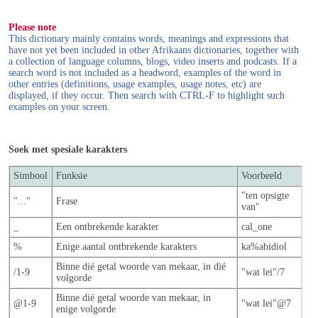
Please note
This dictionary mainly contains words, meanings and expressions that
have not yet been included in other Afrikaans dictionaries, together with
a collection of language columns, blogs, video inserts and podcasts. If a
search word is not included as a headword, examples of the word in
other entries (definitions, usage examples, usage notes, etc) are
displayed, if they occur. Then search with CTRL-F to highlight such
examples on your screen.
Soek met spesiale karakters
Simbool
Funksie
Voorbeeld
"ten opsigte
"..."
Frase
van"
_
Een ontbrekende karakter
cal_one
%
Enige aantal ontbrekende karakters
ka%abidiol
Binne dié getal woorde van mekaar, in dié
/1-9
"wat lei"/7
volgorde
Binne dié getal woorde van mekaar, in
@1-9
"wat lei"@7
enige volgorde