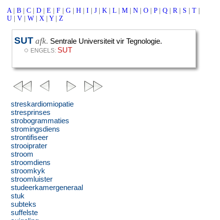
A
|
B
|
C
|
D
|
E
|
F
|
G
|
H
|
I
|
J
|
K
|
L
|
M
|
N
|
O
|
P
|
Q
|
R
|
S
|
T
|
U
|
V
|
W
|
X
|
Y
|
Z
SUT
afk.
Sentrale Universiteit vir Tegnologie.
◌
SUT
ENGELS:
streskardiomiopatie
stresprinses
strobogrammaties
stromingsdiens
strontifiseer
strooiprater
stroom
stroomdiens
stroomkyk
stroomluister
studeerkamergeneraal
stuk
subteks
suffelste