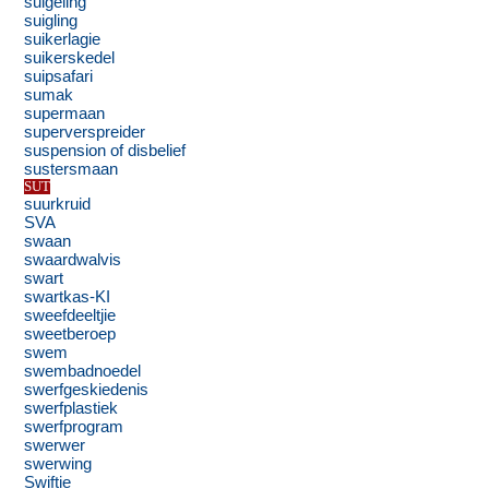
suigeling
suigling
suikerlagie
suikerskedel
suipsafari
sumak
supermaan
superverspreider
suspension of disbelief
sustersmaan
SUT
suurkruid
SVA
swaan
swaardwalvis
swart
swartkas-KI
sweefdeeltjie
sweetberoep
swem
swembadnoedel
swerfgeskiedenis
swerfplastiek
swerfprogram
swerwer
swerwing
Swiftie