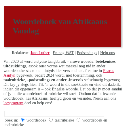
Woordeboek van Afrikaans
Vandag
Redakteur:
Jana Luther
|
En nog WAT
|
Podsendings
|
Help ons
Van 2020 af word eietydse taalgebruik –
nuwe woorde
,
betekenisse
,
uitdrukkings
, asook ouer vorme wat meestal nog nié in ander
woordeboeke staan nie – intyds hier versamel en af en toe in
Pharos
Aanlyn
bygewerk. Sedert 2024 word, met toestemming, ook
taalrubrieke
,
-podsendings en ander -insetsels
stelselmatig bygevoeg.
Dit kry jy slegs hier. Tik ’n woord in die soekkassie en vind dit dadelik,
indien dit opgeneem is – ook Engelse woorde. Let op dat jy moet aandui
of jy in die woordeboek of rubrieke wil soek. Onthou dat ’n lewende
woordeboek, nes Afrikaans, heeltyd groei en verander. Neem aan ons
leesprogram
deel en help ons!
Soek in:
woordeboek
taalrubrieke
woordeboek én
taalrubrieke