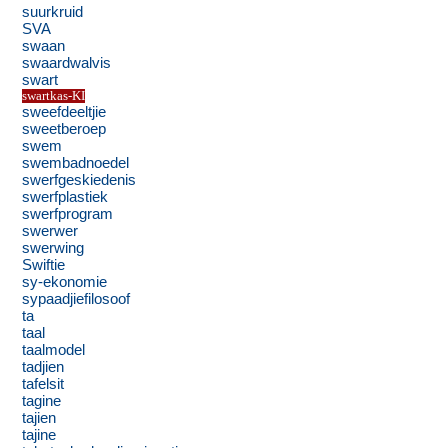
suurkruid
SVA
swaan
swaardwalvis
swart
swartkas-KI
sweefdeeltjie
sweetberoep
swem
swembadnoedel
swerfgeskiedenis
swerfplastiek
swerfprogram
swerwer
swerwing
Swiftie
sy-ekonomie
sypaadjiefilosoof
ta
taal
taalmodel
tadjien
tafelsit
tagine
tajien
tajine