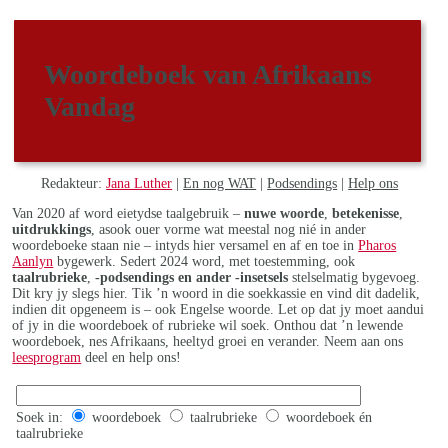
Woordeboek van Afrikaans
Vandag
Redakteur:
Jana Luther
|
En nog WAT
|
Podsendings
|
Help ons
Van 2020 af word eietydse taalgebruik –
nuwe woorde
,
betekenisse
,
uitdrukkings
, asook ouer vorme wat meestal nog nié in ander
woordeboeke staan nie – intyds hier versamel en af en toe in
Pharos
Aanlyn
bygewerk. Sedert 2024 word, met toestemming, ook
taalrubrieke
,
-podsendings en ander -insetsels
stelselmatig bygevoeg.
Dit kry jy slegs hier. Tik ’n woord in die soekkassie en vind dit dadelik,
indien dit opgeneem is – ook Engelse woorde. Let op dat jy moet aandui
of jy in die woordeboek of rubrieke wil soek. Onthou dat ’n lewende
woordeboek, nes Afrikaans, heeltyd groei en verander. Neem aan ons
leesprogram
deel en help ons!
Soek in:
woordeboek
taalrubrieke
woordeboek én
taalrubrieke