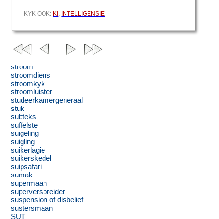
KYK OOK:
KI
,
INTELLIGENSIE
stroom
stroomdiens
stroomkyk
stroomluister
studeerkamergeneraal
stuk
subteks
suffelste
suigeling
suigling
suikerlagie
suikerskedel
suipsafari
sumak
supermaan
superverspreider
suspension of disbelief
sustersmaan
SUT