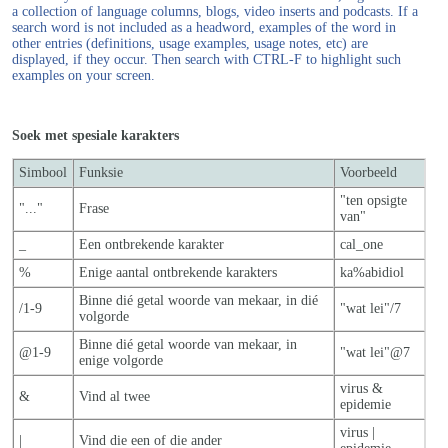
a collection of language columns, blogs, video inserts and podcasts. If a
search word is not included as a headword, examples of the word in
other entries (definitions, usage examples, usage notes, etc) are
displayed, if they occur. Then search with CTRL-F to highlight such
examples on your screen.
Soek met spesiale karakters
Simbool
Funksie
Voorbeeld
"ten opsigte
"..."
Frase
van"
_
Een ontbrekende karakter
cal_one
%
Enige aantal ontbrekende karakters
ka%abidiol
Binne dié getal woorde van mekaar, in dié
/1-9
"wat lei"/7
volgorde
Binne dié getal woorde van mekaar, in
@1-9
"wat lei"@7
enige volgorde
virus &
&
Vind al twee
epidemie
virus |
|
Vind die een of die ander