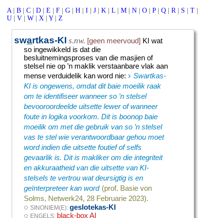
A
|
B
|
C
|
D
|
E
|
F
|
G
|
H
|
I
|
J
|
K
|
L
|
M
|
N
|
O
|
P
|
Q
|
R
|
S
|
T
|
U
|
V
|
W
|
X
|
Y
|
Z
sw
a
rtkas-KI
s.nw.
[geen meervoud]
KI wat
so ingewikkeld is dat die
besluitnemingsproses van die masjien of
stelsel nie op ’n maklik verstaanbare vlak aan
›
mense verduidelik kan word nie
:
Swartkas-
KI is ongewens, omdat dit baie moeilik raak
om te identifiseer wanneer so ’n stelsel
bevooroordeelde uitsette lewer of wanneer
foute in logika voorkom. Dit is boonop baie
moeilik om met die gebruik van so ’n stelsel
vas te stel wie verantwoordbaar gehou moet
word indien die uitsette foutief of selfs
gevaarlik is. Dit is makliker om die integriteit
en akkuraatheid van die uitsette van KI-
stelsels te vertrou wat deursigtig is en
geïnterpreteer kan word
(prof. Basie von
Solms, Netwerk24, 28 Februarie 2023).
◌
geslotekas-KI
SINONIEM(E):
◌
black-box AI
ENGELS: