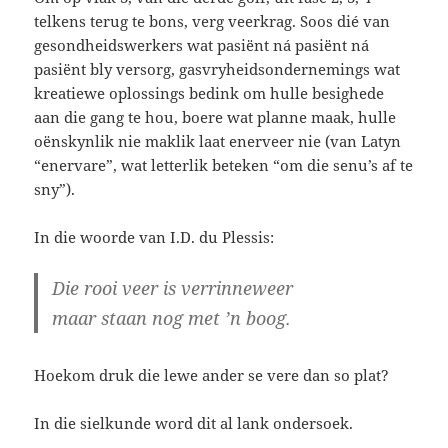
telkens terug te bons, verg veerkrag. Soos dié van
gesondheidswerkers wat pasiënt ná pasiënt ná
pasiënt bly versorg, gasvryheidsondernemings wat
kreatiewe oplossings bedink om hulle besighede
aan die gang te hou, boere wat planne maak, hulle
oënskynlik nie maklik laat enerveer nie (van Latyn
“enervare”, wat letterlik beteken “om die senu’s af te
sny”).
In die woorde van I.D. du Plessis:
Die rooi veer is verrinneweer
maar staan nog met ’n boog.
Hoekom druk die lewe ander se vere dan so plat?
In die sielkunde word dit al lank ondersoek.