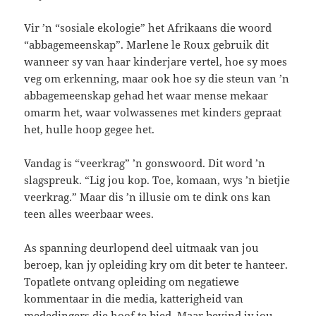
Vir ’n “sosiale ekologie” het Afrikaans die woord
“abbagemeenskap”. Marlene le Roux gebruik dit
wanneer sy van haar kinderjare vertel, hoe sy moes
veg om erkenning, maar ook hoe sy die steun van ’n
abbagemeenskap gehad het waar mense mekaar
omarm het, waar volwassenes met kinders gepraat
het, hulle hoop gegee het.
Vandag is “veerkrag” ’n gonswoord. Dit word ’n
slagspreuk. “Lig jou kop. Toe, komaan, wys ’n bietjie
veerkrag.” Maar dis ’n illusie om te dink ons kan
teen alles weerbaar wees.
As spanning deurlopend deel uitmaak van jou
beroep, kan jy opleiding kry om dit beter te hanteer.
Topatlete ontvang opleiding om negatiewe
kommentaar in die media, katterigheid van
mededingers die hoof te bied. Maar bevind jy jou