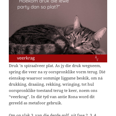
Druk ’n spiraalveer plat. As jy die druk wegneem,
spring die veer na sy oorspronklike vorm terug. Dié
eienskap waaroor sommige liggame beskik, om ná
drukking, draaiing, rekking, wringing, tot hul
oorspronklike toestand terug te keer, noem ons
“veerkrag”. In dié tyd van antie Rona word dit
gereeld as metafoor gebruik.
Om op vlak 3, van die derde golf, uit fase 2, 3, 4