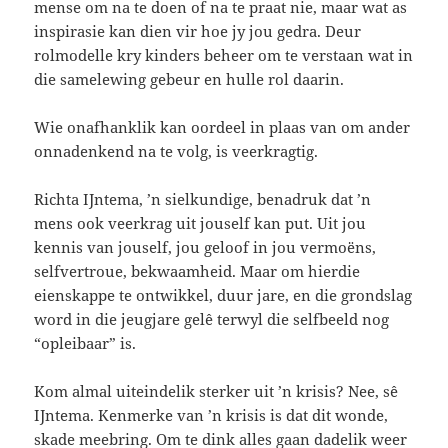
mense om na te doen of na te praat nie, maar wat as
inspirasie kan dien vir hoe jy jou gedra. Deur
rolmodelle kry kinders beheer om te verstaan wat in
die samelewing gebeur en hulle rol daarin.
Wie onafhanklik kan oordeel in plaas van om ander
onnadenkend na te volg, is veerkragtig.
Richta IJntema, ’n sielkundige, benadruk dat ’n
mens ook veerkrag uit jouself kan put. Uit jou
kennis van jouself, jou geloof in jou vermoëns,
selfvertroue, bekwaamheid. Maar om hierdie
eienskappe te ontwikkel, duur jare, en die grondslag
word in die jeugjare gelê terwyl die selfbeeld nog
“opleibaar” is.
Kom almal uiteindelik sterker uit ’n krisis? Nee, sê
IJntema. Kenmerke van ’n krisis is dat dit wonde,
skade meebring. Om te dink alles gaan dadelik weer