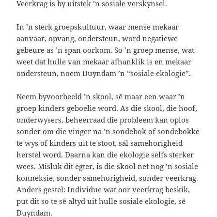
Veerkrag is by uitstek ’n sosiale verskynsel.
In ’n sterk groepskultuur, waar mense mekaar
aanvaar, opvang, ondersteun, word negatiewe
gebeure as ’n span oorkom. So ’n groep mense, wat
weet dat hulle van mekaar afhanklik is en mekaar
ondersteun, noem Duyndam ’n “sosiale ekologie”.
Neem byvoorbeeld ’n skool, sê maar een waar ’n
groep kinders geboelie word. As die skool, die hoof,
onderwysers, beheerraad die probleem kan oplos
sonder om die vinger na ’n sondebok of sondebokke
te wys of kinders uit te stoot, sál samehorigheid
herstel word. Daarna kan die ekologie selfs sterker
wees. Misluk dit egter, is die skool net nog ’n sosiale
konneksie, sonder samehorigheid, sonder veerkrag.
Anders gestel: Individue wat oor veerkrag beskik,
put dit so te sê altyd uit hulle sosiale ekologie, sê
Duyndam.