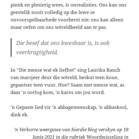
pienk en plesierig wees, is onrealisties. Ons kan ons
geestelik nooit volledig op die lewe se
onvoorspelbaarhede voorberei nie; ons kan alleen
maar oefen om ons wêreldbeeld aan te pas.
Die besef dat ons kwesbaar is, is ook
veerkragtigheid.
In “Die mense wat ek liefhet” sing Laurika Rauch
van marsjeer deur die wêreld, beskut teen koue,
gepantser teen vuur. Hoe? Saam met mense wat, as
daar ’n oorlog kom, ’n karos om jou word.
’n Gepaste lied vir ’n abbagemeenskap, ’n abbaskool,
dink ek.
’n Verkorte weergawe van hierdie blog verskyn op 18
Junie 2021 in die rubriek
Woordwisseling
in