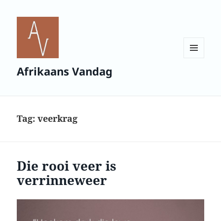
MENU
Afrikaans Vandag
AND
WIDGETS
Tag:
veerkrag
Die rooi veer is
verrinneweer