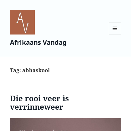
MENU
Afrikaans Vandag
AND
WIDGETS
Tag:
abbaskool
Die rooi veer is
verrinneweer