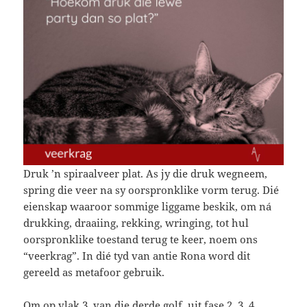
Druk ’n spiraalveer plat. As jy die druk wegneem,
spring die veer na sy oorspronklike vorm terug. Dié
eienskap waaroor sommige liggame beskik, om ná
drukking, draaiing, rekking, wringing, tot hul
oorspronklike toestand terug te keer, noem ons
“veerkrag”. In dié tyd van antie Rona word dit
gereeld as metafoor gebruik.
Om op vlak 3, van die derde golf, uit fase 2, 3, 4