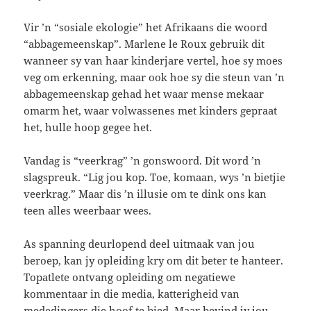
Vir ’n “sosiale ekologie” het Afrikaans die woord
“abbagemeenskap”. Marlene le Roux gebruik dit
wanneer sy van haar kinderjare vertel, hoe sy moes
veg om erkenning, maar ook hoe sy die steun van ’n
abbagemeenskap gehad het waar mense mekaar
omarm het, waar volwassenes met kinders gepraat
het, hulle hoop gegee het.
Vandag is “veerkrag” ’n gonswoord. Dit word ’n
slagspreuk. “Lig jou kop. Toe, komaan, wys ’n bietjie
veerkrag.” Maar dis ’n illusie om te dink ons kan
teen alles weerbaar wees.
As spanning deurlopend deel uitmaak van jou
beroep, kan jy opleiding kry om dit beter te hanteer.
Topatlete ontvang opleiding om negatiewe
kommentaar in die media, katterigheid van
mededingers die hoof te bied. Maar bevind jy jou