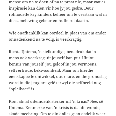
mense om na te doen of na te praat nie, maar wat as
inspirasie kan dien vir hoe jy jou gedra. Deur
rolmodelle kry kinders beheer om te verstaan wat in
die samelewing gebeur en hulle rol daarin.
Wie onafhanklik kan oordeel in plaas van om ander
onnadenkend na te volg, is veerkragtig.
Richta IJntema, ’n sielkundige, benadruk dat ’n
mens ook veerkrag uit jouself kan put. Uit jou
kennis van jouself, jou geloof in jou vermoëns,
selfvertroue, bekwaamheid. Maar om hierdie
eienskappe te ontwikkel, duur jare, en die grondslag
word in die jeugjare gelê terwyl die selfbeeld nog
“opleibaar” is.
Kom almal uiteindelik sterker uit ’n krisis? Nee, sê
IJntema. Kenmerke van ’n krisis is dat dit wonde,
skade meebring. Om te dink alles gaan dadelik weer