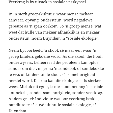
Veerkrag is by uitstek ’n sosiale verskynsel.
In ’n sterk groepskultuur, waar mense mekaar
aanvaar, opvang, ondersteun, word negatiewe
gebeure as ’n span oorkom. So ’n groep mense, wat
weet dat hulle van mekaar afhanklik is en mekaar
ondersteun, noem Duyndam ’n “sosiale ekologie”.
Neem byvoorbeeld ’n skool, sê maar een waar ’n
groep kinders geboelie word. As die skool, die hoof,
onderwysers, beheerraad die probleem kan oplos
sonder om die vinger na ’n sondebok of sondebokke
te wys of kinders uit te stoot, sál samehorigheid
herstel word. Daarna kan die ekologie selfs sterker
wees. Misluk dit egter, is die skool net nog ’n sosiale
konneksie, sonder samehorigheid, sonder veerkrag.
Anders gestel: Individue wat oor veerkrag beskik,
put dit so te sê altyd uit hulle sosiale ekologie, sê
Duyndam.