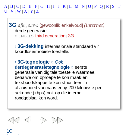
A
|
B
|
C
|
D
|
E
|
F
|
G
|
H
|
I
|
J
|
K
|
L
|
M
|
N
|
O
|
P
|
Q
|
R
|
S
|
T
|
U
|
V
|
W
|
X
|
Y
|
Z
3G
afk., s.nw.
(internet)
[gewoonlik enkelvoud]
derde generasie
◌
third generation
3G
ENGELS:
|
3G-dekking
›
internasionale standaard vir
koordlose/mobiele toestelle.
3G-tegnologie
›
◌
Ook
derdegenerasietegnologie
◌
eerste
generasie van digitale toestelle waarmee,
behalwe om oproepe te kon maak en
teksboodskappe te kon stuur, teen ’n
aflaaispoed van naastenby 200 kilobisse per
sekonde (kbps) ook op die internet
rondgeblaai kon word.
1G