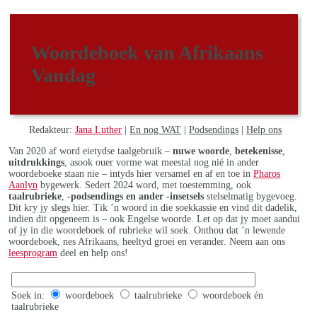
Woordeboek van Afrikaans
Vandag
Redakteur:
Jana Luther
|
En nog WAT
|
Podsendings
|
Help ons
Van 2020 af word eietydse taalgebruik –
nuwe woorde
,
betekenisse
,
uitdrukkings
, asook ouer vorme wat meestal nog nié in ander
woordeboeke staan nie – intyds hier versamel en af en toe in
Pharos
Aanlyn
bygewerk. Sedert 2024 word, met toestemming, ook
taalrubrieke
,
-podsendings en ander -insetsels
stelselmatig bygevoeg.
Dit kry jy slegs hier. Tik ’n woord in die soekkassie en vind dit dadelik,
indien dit opgeneem is – ook Engelse woorde. Let op dat jy moet aandui
of jy in die woordeboek of rubrieke wil soek. Onthou dat ’n lewende
woordeboek, nes Afrikaans, heeltyd groei en verander. Neem aan ons
leesprogram
deel en help ons!
Soek in:
woordeboek
taalrubrieke
woordeboek én
taalrubrieke