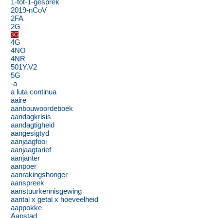
1-tot-1-gesprek
2019-nCoV
2FA
2G
3G
4G
4NO
4NR
501Y.V2
5G
-a
a luta continua
aaire
aanbouwoordeboek
aandagkrisis
aandagtigheid
aangesigtyd
aanjaagfooi
aanjaagtarief
aanjanter
aanpoer
aanrakingshonger
aanspreek
aanstuurkennisgewing
aantal x getal x hoeveelheid
aappokke
Aapstad