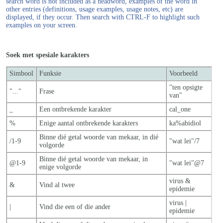
search word is not included as a headword, examples of the word in
other entries (definitions, usage examples, usage notes, etc) are
displayed, if they occur. Then search with CTRL-F to highlight such
examples on your screen.
Soek met spesiale karakters
Simbool
Funksie
Voorbeeld
"ten opsigte
"..."
Frase
van"
_
Een ontbrekende karakter
cal_one
%
Enige aantal ontbrekende karakters
ka%abidiol
Binne dié getal woorde van mekaar, in dié
/1-9
"wat lei"/7
volgorde
Binne dié getal woorde van mekaar, in
@1-9
"wat lei"@7
enige volgorde
virus &
&
Vind al twee
epidemie
virus |
|
Vind die een of die ander
epidemie