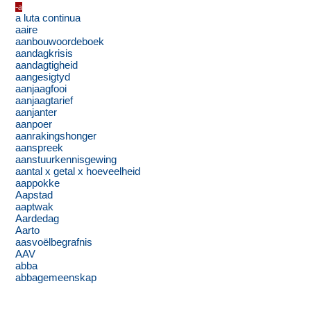
-a
a luta continua
aaire
aanbouwoordeboek
aandagkrisis
aandagtigheid
aangesigtyd
aanjaagfooi
aanjaagtarief
aanjanter
aanpoer
aanrakingshonger
aanspreek
aanstuurkennisgewing
aantal x getal x hoeveelheid
aappokke
Aapstad
aaptwak
Aardedag
Aarto
aasvoëlbegrafnis
AAV
abba
abbagemeenskap