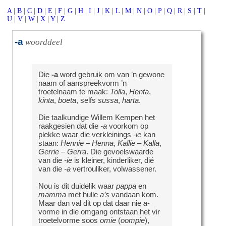
A
|
B
|
C
|
D
|
E
|
F
|
G
|
H
|
I
|
J
|
K
|
L
|
M
|
N
|
O
|
P
|
Q
|
R
|
S
|
T
|
U
|
V
|
W
|
X
|
Y
|
Z
-a
woorddeel
Die
-a
word gebruik om van ’n gewone
naam of aanspreekvorm ’n
troetelnaam te maak:
Tolla
,
Henta
,
kinta
,
boeta
, selfs
sussa
,
harta
.
Die taalkundige Willem Kempen het
raakgesien dat die
-a
voorkom op
plekke waar die verkleinings
-ie
kan
staan:
Hennie
–
Henna
,
Kallie
–
Kalla
,
Gerrie
–
Gerra
. Die gevoelswaarde
van die
-ie
is kleiner, kinderliker, dié
van die
-a
vertrouliker, volwassener.
Nou is dit duidelik waar
pappa
en
mamma
met hulle
a’s
vandaan kom.
Maar dan val dit op dat daar nie
a
-
vorme in die omgang ontstaan het vir
troetelvorme soos
omie
(
oompie
),