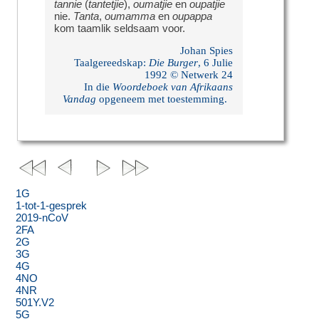
tannie
(
tantetjie
),
oumatjie
en
oupatjie
nie.
Tanta
,
oumamma
en
oupappa
kom taamlik seldsaam voor.
Johan Spies
Taalgereedskap:
Die Burger
, 6 Julie
1992 © Netwerk 24
In die
Woordeboek van Afrikaans
Vandag
opgeneem met toestemming.
1G
1-tot-1-gesprek
2019-nCoV
2FA
2G
3G
4G
4NO
4NR
501Y.V2
5G