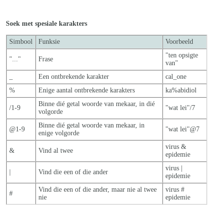
Soek met spesiale karakters
Simbool
Funksie
Voorbeeld
"ten opsigte
"..."
Frase
van"
_
Een ontbrekende karakter
cal_one
%
Enige aantal ontbrekende karakters
ka%abidiol
Binne dié getal woorde van mekaar, in dié
/1-9
"wat lei"/7
volgorde
Binne dié getal woorde van mekaar, in
@1-9
"wat lei"@7
enige volgorde
virus &
&
Vind al twee
epidemie
virus |
|
Vind die een of die ander
epidemie
Vind die een of die ander, maar nie al twe
e
virus #
#
nie
epidemie