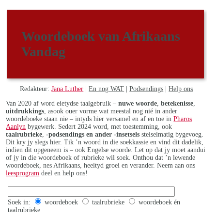
Woordeboek van Afrikaans
Vandag
Redakteur:
Jana Luther
|
En nog WAT
|
Podsendings
|
Help ons
Van 2020 af word eietydse taalgebruik –
nuwe woorde
,
betekenisse
,
uitdrukkings
, asook ouer vorme wat meestal nog nié in ander
woordeboeke staan nie – intyds hier versamel en af en toe in
Pharos
Aanlyn
bygewerk. Sedert 2024 word, met toestemming, ook
taalrubrieke
,
-podsendings en ander -insetsels
stelselmatig bygevoeg.
Dit kry jy slegs hier. Tik ’n woord in die soekkassie en vind dit dadelik,
indien dit opgeneem is – ook Engelse woorde. Let op dat jy moet aandui
of jy in die woordeboek of rubrieke wil soek. Onthou dat ’n lewende
woordeboek, nes Afrikaans, heeltyd groei en verander. Neem aan ons
leesprogram
deel en help ons!
Soek in:
woordeboek
taalrubrieke
woordeboek én
taalrubrieke