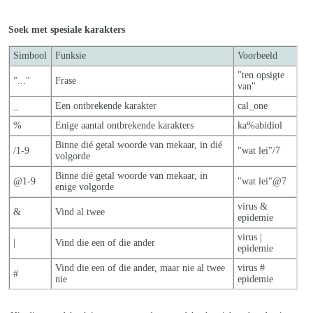
Soek met spesiale karakters
Simbool
Funksie
Voorbeeld
"ten opsigte
"..."
Frase
van"
_
Een ontbrekende karakter
cal_one
%
Enige aantal ontbrekende karakters
ka%abidiol
Binne dié getal woorde van mekaar, in dié
/1-9
"wat lei"/7
volgorde
Binne dié getal woorde van mekaar, in
@1-9
"wat lei"@7
enige volgorde
virus &
&
Vind al twee
epidemie
virus |
|
Vind die een of die ander
epidemie
Vind die een of die ander, maar nie al twe
e
virus #
#
nie
epidemie