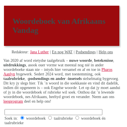
Woordeboek van Afrikaans
Vandag
Redakteur:
Jana Luther
|
En nog WAT
|
Podsendings
|
Help ons
Van 2020 af word eietydse taalgebruik –
nuwe woorde
,
betekenisse
,
uitdrukkings
, asook ouer vorme wat meestal nog nié in ander
woordeboeke staan nie – intyds hier versamel en af en toe in
Pharos
Aanlyn
bygewerk. Sedert 2024 word, met toestemming, ook
taalrubrieke
,
-podsendings en ander -insetsels
stelselmatig bygevoeg.
Dit kry jy slegs hier. Tik ’n woord in die soekkassie en vind dit dadelik,
indien dit opgeneem is – ook Engelse woorde. Let op dat jy moet aandui
of jy in die woordeboek of rubrieke wil soek. Onthou dat ’n lewende
woordeboek, nes Afrikaans, heeltyd groei en verander. Neem aan ons
leesprogram
deel en help ons!
Soek in:
woordeboek
taalrubrieke
woordeboek én
taalrubrieke