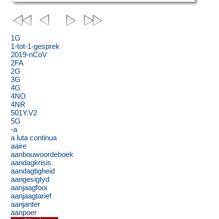
1G
1-tot-1-gesprek
2019-nCoV
2FA
2G
3G
4G
4NO
4NR
501Y.V2
5G
-a
a luta continua
aaire
aanbouwoordeboek
aandagkrisis
aandagtigheid
aangesigtyd
aanjaagfooi
aanjaagtarief
aanjanter
aanpoer