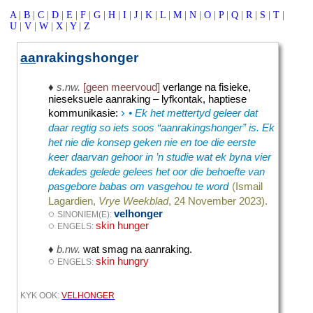
A
|
B
|
C
|
D
|
E
|
F
|
G
|
H
|
I
|
J
|
K
|
L
|
M
|
N
|
O
|
P
|
Q
|
R
|
S
|
T
|
U
|
V
|
W
|
X
|
Y
|
Z
aa
nrakingshonger
♦
s.nw.
[geen meervoud]
verlange na fisieke,
nieseksuele aanraking – lyfkontak, haptiese
›
kommunikasie
:
• Ek het mettertyd geleer dat
daar regtig so iets soos “aanrakingshonger” is. Ek
het nie die konsep geken nie en toe die eerste
keer daarvan gehoor in ’n studie wat ek byna vier
dekades gelede gelees het oor die behoefte van
pasgebore babas om vasgehou te word
(Ismail
Lagardien,
Vrye Weekblad
, 24 November 2023).
◌
velhonger
SINONIEM(E):
◌
skin hunger
ENGELS:
♦
b.nw.
wat smag na aanraking.
◌
skin hungry
ENGELS:
KYK OOK:
VELHONGER