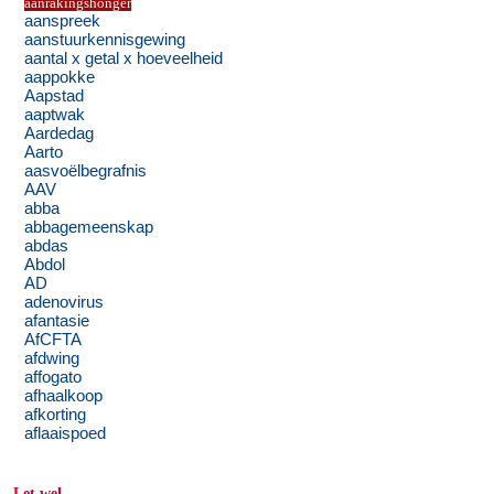
aanrakingshonger
aanspreek
aanstuurkennisgewing
aantal x getal x hoeveelheid
aappokke
Aapstad
aaptwak
Aardedag
Aarto
aasvoëlbegrafnis
AAV
abba
abbagemeenskap
abdas
Abdol
AD
adenovirus
afantasie
AfCFTA
afdwing
affogato
afhaalkoop
afkorting
aflaaispoed
Let wel