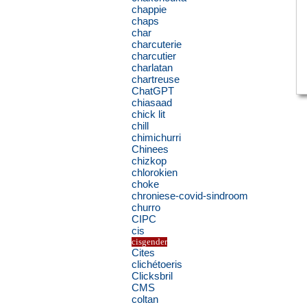
chappie
chaps
char
charcuterie
charcutier
charlatan
chartreuse
ChatGPT
chiasaad
chick lit
chill
chimichurri
Chinees
chizkop
chlorokien
choke
chroniese-covid-sindroom
churro
CIPC
cis
cisgender
Cites
clichétoeris
Clicksbril
CMS
coltan