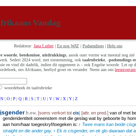
frikaans Vandag
Redakteur:
Jana Luther
|
En nog WAT
|
Podsendings
|
Help ons
e woorde
,
betekenisse
,
uitdrukkings
, asook ouer vorme wat meestal nog nié 
erk. Sedert 2024 word, met toestemming, ook
taalrubrieke
,
-podsendings en
assie en vind dit dadelik, indien dit opgeneem is – ook Engelse woorde. Let op 
ordeboek, nes Afrikaans, heeltyd groei en verander. Neem aan ons
leesprogram
woordeboek én taalrubrieke
N
|
O
|
P
|
Q
|
R
|
S
|
T
|
U
|
V
|
W
|
X
|
Y
|
Z
c
i
sgender
b.nw.
[soms verkort tot
cis
[attr. en pred.]
van of met be
]
genderidentiteit ooreenstem met die geslag wat by geboorte by ho
›
aan hom/haar toegeskryf/toegeken is
:
Twee mans kan beide cisg
›
straight en die ander gay.
Ek is cisgender, en ek glo daaraan dat a