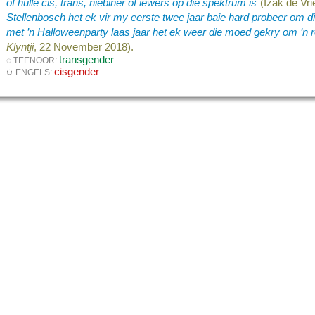
of hulle cis, trans, niebinêr of iewers op die spektrum is
(Izak de Vri
Stellenbosch het ek vir my eerste twee jaar baie hard probeer om d
met ’n Halloweenparty laas jaar het ek weer die moed gekry om ’n r
Klyntji
, 22 November 2018).
transgender
◌ TEENOOR:
◌
cisgender
ENGELS: