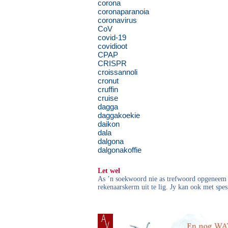
corona
coronaparanoia
coronavirus
CoV
covid-19
covidioot
CPAP
CRISPR
croissannoli
cronut
cruffin
cruise
dagga
daggakoekie
daikon
dala
dalgona
dalgonakoffie
Let wel
As ’n soekwoord nie as trefwoord opgeneem i
rekenaarskerm uit te lig. Jy kan ook met spes