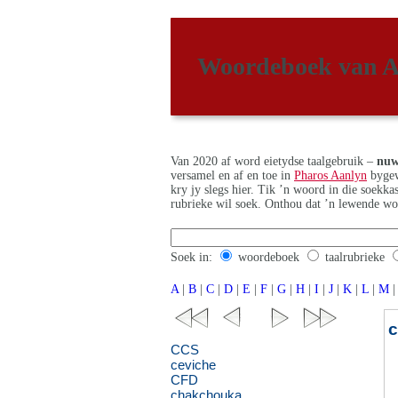
Woordeboek van A
Van 2020 af word eietydse taalgebruik –
nuw
versamel en af en toe in
Pharos Aanlyn
bygew
kry jy slegs hier. Tik ’n woord in die soekk
rubrieke wil soek. Onthou dat ’n lewende wo
Soek in:
woordeboek
taalrubrieke
A
|
B
|
C
|
D
|
E
|
F
|
G
|
H
|
I
|
J
|
K
|
L
|
M
|
CCS
ceviche
CFD
chakchouka