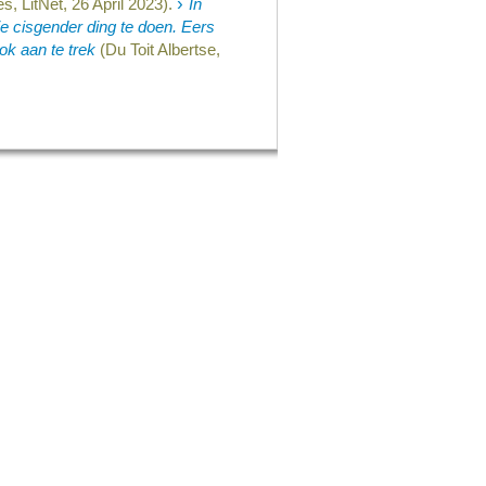
›
es, LitNet, 26 April 2023).
In
ie cisgender ding te doen. Eers
ok aan te trek
(Du Toit Albertse,