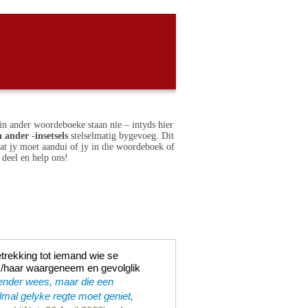
in ander woordeboeke staan nie – intyds hier
 ander -insetsels
stelselmatig bygevoeg. Dit
dat jy moet aandui of jy in die woordeboek of
deel en help ons!
trekking tot iemand wie se
m/haar waargeneem en gevolglik
ender wees, maar die een
lmal gelyke regte moet geniet,