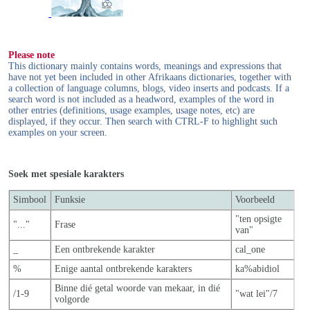
Please note
This dictionary mainly contains words, meanings and expressions that
have not yet been included in other Afrikaans dictionaries, together with
a collection of language columns, blogs, video inserts and podcasts. If a
search word is not included as a headword, examples of the word in
other entries (definitions, usage examples, usage notes, etc) are
displayed, if they occur. Then search with CTRL-F to highlight such
examples on your screen.
Soek met spesiale karakters
Simbool
Funksie
Voorbeeld
"ten opsigte
"..."
Frase
van"
_
Een ontbrekende karakter
cal_one
%
Enige aantal ontbrekende karakters
ka%abidiol
Binne dié getal woorde van mekaar, in dié
/1-9
"wat lei"/7
volgorde