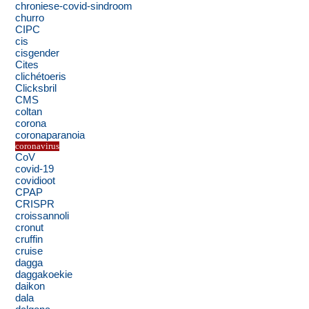
chroniese-covid-sindroom
churro
CIPC
cis
cisgender
Cites
clichétoeris
Clicksbril
CMS
coltan
corona
coronaparanoia
coronavirus
CoV
covid-19
covidioot
CPAP
CRISPR
croissannoli
cronut
cruffin
cruise
dagga
daggakoekie
daikon
dala