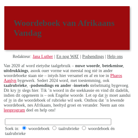
Woordeboek van Afrikaans
Vandag
Redakteur:
Jana Luther
|
En nog WAT
|
Podsendings
|
Help ons
Van 2020 af word eietydse taalgebruik –
nuwe woorde
,
betekenisse
,
uitdrukkings
, asook ouer vorme wat meestal nog nié in ander
woordeboeke staan nie – intyds hier versamel en af en toe in
Pharos
Aanlyn
bygewerk. Sedert 2024 word, met toestemming, ook
taalrubrieke
,
-podsendings en ander -insetsels
stelselmatig bygevoeg.
Dit kry jy slegs hier. Tik ’n woord in die soekkassie en vind dit dadelik,
indien dit opgeneem is – ook Engelse woorde. Let op dat jy moet aandui
of jy in die woordeboek of rubrieke wil soek. Onthou dat ’n lewende
woordeboek, nes Afrikaans, heeltyd groei en verander. Neem aan ons
leesprogram
deel en help ons!
Soek in:
woordeboek
taalrubrieke
woordeboek én
taalrubrieke