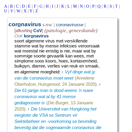
A
|
B
|
C
|
D
|
E
|
F
|
G
|
H
|
I
|
J
|
K
|
L
|
M
|
N
|
O
|
P
|
Q
|
R
|
S
|
T
|
U
|
V
|
W
|
X
|
Y
|
Z
cor
o
navirus
s.nw.
|
coronavirusse
|
(patologie, geneeskunde)
[afkorting
CoV
]
Ook
kor
o
navirus
soort algemene virus met verskillende
stamme wat by mense infeksies veroorsaak
wat meestal nie ernstig is nie, maar wat by
sommige soorte gevaarlik kan wees, met
simptome soos koors, hoes, kortasemheid,
buikpyn, diarree, verlies van reuk en smaak,
›
en algemene moegheid
:
Vyf dinge wat jy
van die coronavirus moet weet
(Annelene
›
Oberholzer,
Huisgenoot
, 24 Januarie 2020).
Die 61-jarige man is dood weens ’n nuwe
coronavirus wat al by 41 mense
gediagnoseer is
(
Die Burger
, 13 Januarie
›
2020).
Die Universiteit van Hongkong het
eergister die VSA se Sentrum vir
Siektebeheer en -voorkoming se bevinding
bevestig dat die sogenaamde coronavirus die