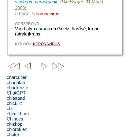
sindroom veroorsaak.
(
Die Burger
, 31 Maart
2003).
◌
coronavirus
ENGELS:
OORSPRONG:
Van Latyn
corona
en Grieks
korṓnē
, kroon,
(strale)krans.
KYK OOK:
KORONAVIRUS
charcutier
charlatan
chartreuse
ChatGPT
chiasaad
chick lit
chill
chimichurri
Chinees
chizkop
chlorokien
choke