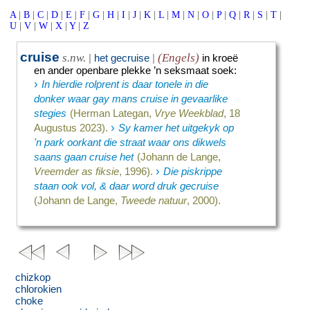
A
|
B
|
C
|
D
|
E
|
F
|
G
|
H
|
I
|
J
|
K
|
L
|
M
|
N
|
O
|
P
|
Q
|
R
|
S
|
T
|
U
|
V
|
W
|
X
|
Y
|
Z
cruise
s.nw.
(Engels)
|
het gecruise
|
in kroeë
en ander openbare plekke ’n seksmaat soek
:
›
In hierdie rolprent is daar tonele in die
donker waar gay mans cruise in gevaarlike
stegies
(Herman Lategan,
Vrye Weekblad
, 18
›
Augustus 2023).
Sy kamer het uitgekyk op
'n park oorkant die straat waar ons dikwels
saans gaan cruise het
(Johann de Lange,
›
Vreemder as fiksie
, 1996).
Die piskrippe
staan ook vol, & daar word druk gecruise
(Johann de Lange,
Tweede natuur
, 2000).
chizkop
chlorokien
choke