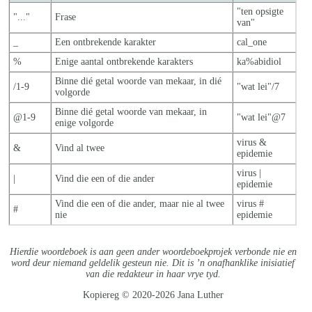
"ten opsigte
"..."
Frase
van"
_
Een ontbrekende karakter
cal_one
%
Enige aantal ontbrekende karakters
ka%abidiol
Binne dié getal woorde van mekaar, in dié
/1-9
"wat lei"/7
volgorde
Binne dié getal woorde van mekaar, in
@1-9
"wat lei"@7
enige volgorde
virus &
&
Vind al twee
epidemie
virus |
|
Vind die een of die ander
epidemie
Vind die een of die ander, maar nie al twe
e
virus #
#
nie
epidemie
Hierdie woordeboek is aan geen ander woordeboekprojek verbonde nie en
word deur niemand geldelik gesteun nie. Dit is ’n onafhanklike inisiatief
van die redakteur in haar vrye tyd.
Kopiereg © 2020-2026 Jana Luther