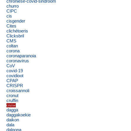
chroniese-covid-sindroom
churro
CIPC
cis
cisgender
Cites
clichétoeris
Clicksbril
CMS
coltan
corona
coronaparanoia
coronavirus
CoV
covid-19
covidioot
CPAP
CRISPR
croissannoli
cronut
cruffin
cruise
dagga
daggakoekie
daikon
dala
dalgona