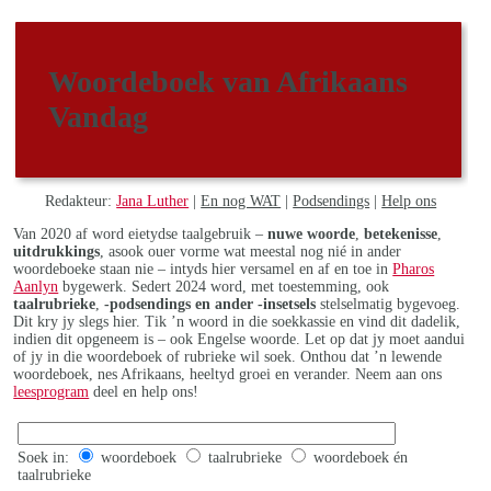
Woordeboek van Afrikaans
Vandag
Redakteur:
Jana Luther
|
En nog WAT
|
Podsendings
|
Help ons
Van 2020 af word eietydse taalgebruik –
nuwe woorde
,
betekenisse
,
uitdrukkings
, asook ouer vorme wat meestal nog nié in ander
woordeboeke staan nie – intyds hier versamel en af en toe in
Pharos
Aanlyn
bygewerk. Sedert 2024 word, met toestemming, ook
taalrubrieke
,
-podsendings en ander -insetsels
stelselmatig bygevoeg.
Dit kry jy slegs hier. Tik ’n woord in die soekkassie en vind dit dadelik,
indien dit opgeneem is – ook Engelse woorde. Let op dat jy moet aandui
of jy in die woordeboek of rubrieke wil soek. Onthou dat ’n lewende
woordeboek, nes Afrikaans, heeltyd groei en verander. Neem aan ons
leesprogram
deel en help ons!
Soek in:
woordeboek
taalrubrieke
woordeboek én
taalrubrieke