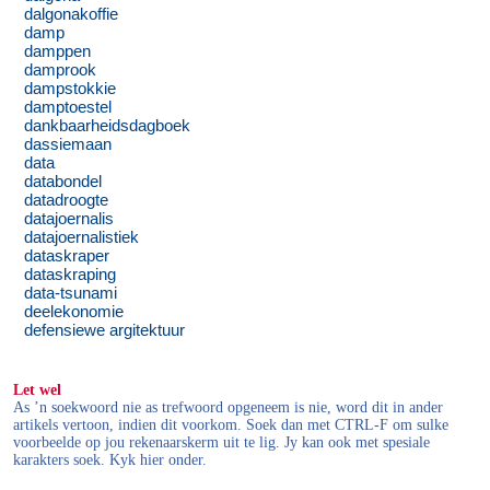
dalgonakoffie
damp
damppen
damprook
dampstokkie
damptoestel
dankbaarheidsdagboek
dassiemaan
data
databondel
datadroogte
datajoernalis
datajoernalistiek
dataskraper
dataskraping
data-tsunami
deelekonomie
defensiewe argitektuur
Let wel
As ’n soekwoord nie as trefwoord opgeneem is nie, word dit in ander
artikels vertoon, indien dit voorkom. Soek dan met CTRL-F om sulke
voorbeelde op jou rekenaarskerm uit te lig. Jy kan ook met spesiale
karakters soek. Kyk hier onder.