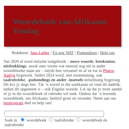
Woordeboek van Afrikaans
Vandag
Redakteur:
Jana Luther
|
En nog WAT
|
Podsendings
|
Help ons
Van 2020 af word eietydse taalgebruik –
nuwe woorde
,
betekenisse
,
uitdrukkings
, asook ouer vorme wat meestal nog nié in ander
woordeboeke staan nie – intyds hier versamel en af en toe in
Pharos
Aanlyn
bygewerk. Sedert 2024 word, met toestemming, ook
taalrubrieke
,
-podsendings en ander -insetsels
stelselmatig bygevoeg.
Dit kry jy slegs hier. Tik ’n woord in die soekkassie en vind dit dadelik,
indien dit opgeneem is – ook Engelse woorde. Let op dat jy moet aandui
of jy in die woordeboek of rubrieke wil soek. Onthou dat ’n lewende
woordeboek, nes Afrikaans, heeltyd groei en verander. Neem aan ons
leesprogram
deel en help ons!
Soek in:
woordeboek
taalrubrieke
woordeboek én
taalrubrieke