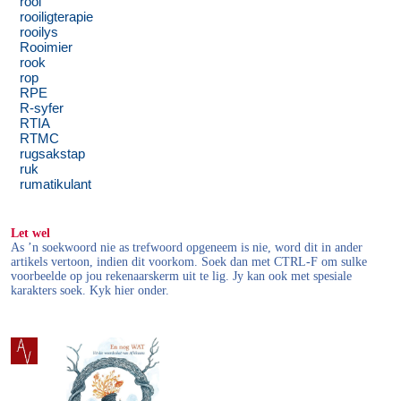
rooi
rooiligterapie
rooilys
Rooimier
rook
rop
RPE
R-syfer
RTIA
RTMC
rugsakstap
ruk
rumatikulant
Let wel
As ’n soekwoord nie as trefwoord opgeneem is nie, word dit in ander
artikels vertoon, indien dit voorkom. Soek dan met CTRL-F om sulke
voorbeelde op jou rekenaarskerm uit te lig. Jy kan ook met spesiale
karakters soek. Kyk hier onder.