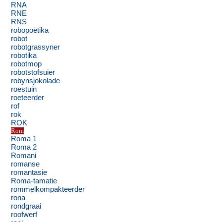
RNA
RNE
RNS
robopoëtika
robot
robotgrassyner
robotika
robotmop
robotstofsuier
robynsjokolade
roestuin
roeteerder
rof
rok
ROK
Rom
Roma 1
Roma 2
Romani
romanse
romantasie
Roma-tamatie
rommelkompakteerder
rona
rondgraai
roofwerf