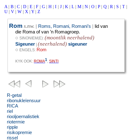
A
|
B
|
C
|
D
|
E
|
F
|
G
|
H
|
I
|
J
|
K
|
L
|
M
|
N
|
O
|
P
|
Q
|
R
|
S
|
T
|
U
|
V
|
W
|
X
|
Y
|
Z
Rom
s.nw.
|
Roms,
Romani, Romani’s
|
lid van
die Roma of van ’n Romagroep.
(moontlik neerhalend)
◌
SINONIEM(E):
(neerhalend)
Sigeuner
sigeuner
|
◌
Rom
ENGELS:
1
KYK OOK:
ROMA
,
SINTI
R-getal
ribonukleïensuur
RICA
riel
riooljoernalistiek
riotermie
ripple
risikopremie
rissel