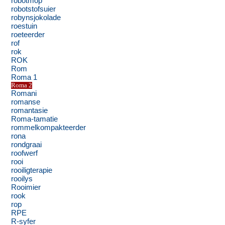
robotmop
robotstofsuier
robynsjokolade
roestuin
roeteerder
rof
rok
ROK
Rom
Roma 1
Roma 2
Romani
romanse
romantasie
Roma-tamatie
rommelkompakteerder
rona
rondgraai
roofwerf
rooi
rooiligterapie
rooilys
Rooimier
rook
rop
RPE
R-syfer