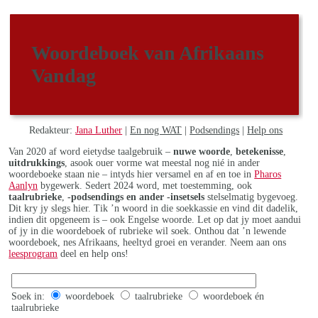
Woordeboek van Afrikaans
Vandag
Redakteur:
Jana Luther
|
En nog WAT
|
Podsendings
|
Help ons
Van 2020 af word eietydse taalgebruik –
nuwe woorde
,
betekenisse
,
uitdrukkings
, asook ouer vorme wat meestal nog nié in ander
woordeboeke staan nie – intyds hier versamel en af en toe in
Pharos
Aanlyn
bygewerk. Sedert 2024 word, met toestemming, ook
taalrubrieke
,
-podsendings en ander -insetsels
stelselmatig bygevoeg.
Dit kry jy slegs hier. Tik ’n woord in die soekkassie en vind dit dadelik,
indien dit opgeneem is – ook Engelse woorde. Let op dat jy moet aandui
of jy in die woordeboek of rubrieke wil soek. Onthou dat ’n lewende
woordeboek, nes Afrikaans, heeltyd groei en verander. Neem aan ons
leesprogram
deel en help ons!
Soek in:
woordeboek
taalrubrieke
woordeboek én
taalrubrieke