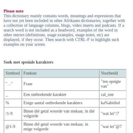
Please note
This dictionary mainly contains words, meanings and expressions that
have not yet been included in other Afrikaans dictionaries, together with
a collection of language columns, blogs, video inserts and podcasts. If a
search word is not included as a headword, examples of the word in
other entries (definitions, usage examples, usage notes, etc) are
displayed, if they occur. Then search with CTRL-F to highlight such
examples on your screen.
Soek met spesiale karakters
Simbool
Funksie
Voorbeeld
"ten opsigte
"..."
Frase
van"
_
Een ontbrekende karakter
cal_one
%
Enige aantal ontbrekende karakters
ka%abidiol
Binne dié getal woorde van mekaar, in dié
/1-9
"wat lei"/7
volgorde
Binne dié getal woorde van mekaar, in
@1-9
"wat lei"@7
enige volgorde