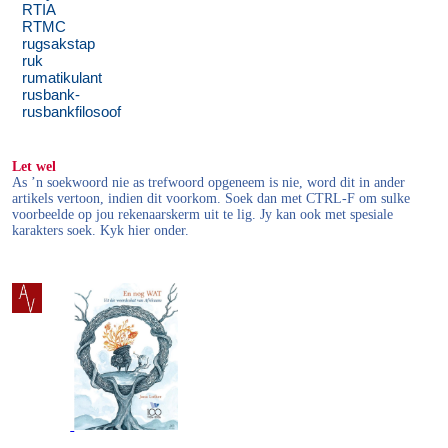
RTIA
RTMC
rugsakstap
ruk
rumatikulant
rusbank-
rusbankfilosoof
Let wel
As ’n soekwoord nie as trefwoord opgeneem is nie, word dit in ander
artikels vertoon, indien dit voorkom. Soek dan met CTRL-F om sulke
voorbeelde op jou rekenaarskerm uit te lig. Jy kan ook met spesiale
karakters soek. Kyk hier onder.