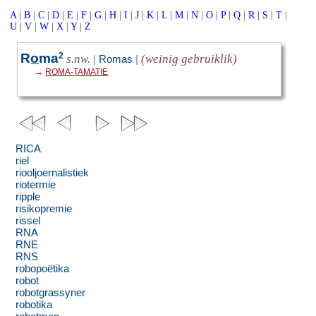
A
|
B
|
C
|
D
|
E
|
F
|
G
|
H
|
I
|
J
|
K
|
L
|
M
|
N
|
O
|
P
|
Q
|
R
|
S
|
T
|
U
|
V
|
W
|
X
|
Y
|
Z
R
o
ma
2
s.nw.
(weinig gebruiklik)
|
Romas
|
→
ROMA-TAMATIE
RICA
riel
riooljoernalistiek
riotermie
ripple
risikopremie
rissel
RNA
RNE
RNS
robopoëtika
robot
robotgrassyner
robotika