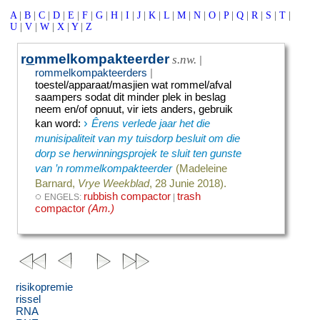
A
|
B
|
C
|
D
|
E
|
F
|
G
|
H
|
I
|
J
|
K
|
L
|
M
|
N
|
O
|
P
|
Q
|
R
|
S
|
T
|
U
|
V
|
W
|
X
|
Y
|
Z
r
o
mmelkompakteerder
s.nw.
|
rommelkompakteerders
|
toestel/apparaat/masjien wat rommel/afval
saampers sodat dit minder plek in beslag
neem en/of opnuut, vir iets anders, gebruik
›
kan word
:
Êrens verlede jaar het die
munisipaliteit van my tuisdorp besluit om die
dorp se herwinningsprojek te sluit ten gunste
van ’n rommelkompakteerder
(Madeleine
Barnard,
Vrye Weekblad
, 28 Junie 2018).
◌
rubbish compactor
trash
ENGELS:
|
compactor
(Am.)
risikopremie
rissel
RNA