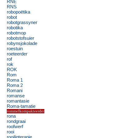
RNE
RNS
robopoëtika
robot
robotgrassyner
robotika
robotmop
robotstofsuier
robynsjokolade
roestuin
roeteerder
rof
rok
ROK
Rom
Roma 1
Roma 2
Romani
romanse
romantasie
Roma-tamatie
rommelkompakteerder
rona
rondgraai
roofwerf
rooi
rooiligterapie