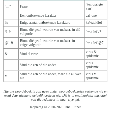
"ten opsigte
"..."
Frase
van"
_
Een ontbrekende karakter
cal_one
%
Enige aantal ontbrekende karakters
ka%abidiol
Binne dié getal woorde van mekaar, in dié
/1-9
"wat lei"/7
volgorde
Binne dié getal woorde van mekaar, in
@1-9
"wat lei"@7
enige volgorde
virus &
&
Vind al twee
epidemie
virus |
|
Vind die een of die ander
epidemie
Vind die een of die ander, maar nie al twe
e
virus #
#
nie
epidemie
Hierdie woordeboek is aan geen ander woordeboekprojek verbonde nie en
word deur niemand geldelik gesteun nie. Dit is ’n onafhanklike inisiatief
van die redakteur in haar vrye tyd.
Kopiereg © 2020-2026 Jana Luther