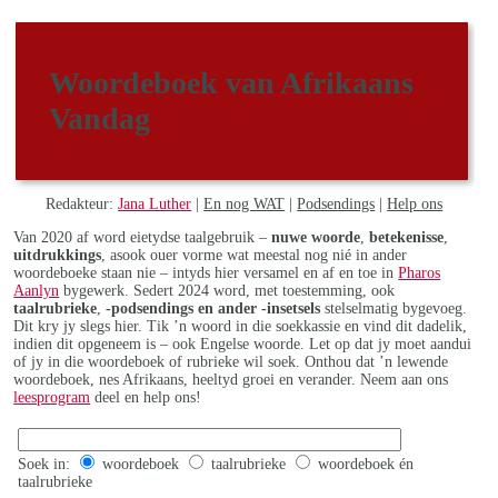
Woordeboek van Afrikaans
Vandag
Redakteur:
Jana Luther
|
En nog WAT
|
Podsendings
|
Help ons
Van 2020 af word eietydse taalgebruik –
nuwe woorde
,
betekenisse
,
uitdrukkings
, asook ouer vorme wat meestal nog nié in ander
woordeboeke staan nie – intyds hier versamel en af en toe in
Pharos
Aanlyn
bygewerk. Sedert 2024 word, met toestemming, ook
taalrubrieke
,
-podsendings en ander -insetsels
stelselmatig bygevoeg.
Dit kry jy slegs hier. Tik ’n woord in die soekkassie en vind dit dadelik,
indien dit opgeneem is – ook Engelse woorde. Let op dat jy moet aandui
of jy in die woordeboek of rubrieke wil soek. Onthou dat ’n lewende
woordeboek, nes Afrikaans, heeltyd groei en verander. Neem aan ons
leesprogram
deel en help ons!
Soek in:
woordeboek
taalrubrieke
woordeboek én
taalrubrieke