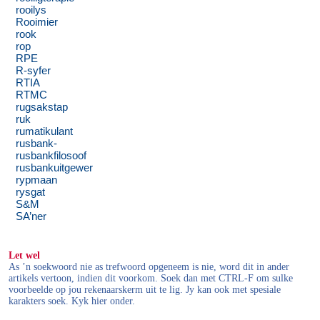
rooilys
Rooimier
rook
rop
RPE
R-syfer
RTIA
RTMC
rugsakstap
ruk
rumatikulant
rusbank-
rusbankfilosoof
rusbankuitgewer
rypmaan
rysgat
S&M
SA’ner
Let wel
As ’n soekwoord nie as trefwoord opgeneem is nie, word dit in ander
artikels vertoon, indien dit voorkom. Soek dan met CTRL-F om sulke
voorbeelde op jou rekenaarskerm uit te lig. Jy kan ook met spesiale
karakters soek. Kyk hier onder.