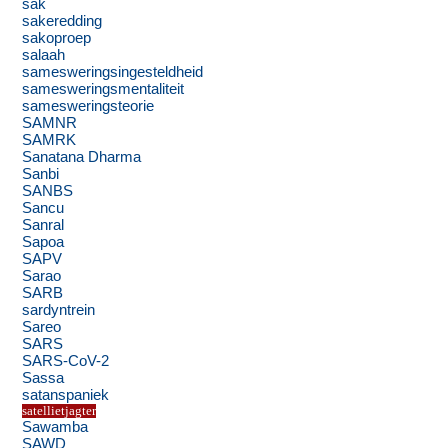
sak
sakeredding
sakoproep
salaah
samesweringsingesteldheid
samesweringsmentaliteit
samesweringsteorie
SAMNR
SAMRK
Sanatana Dharma
Sanbi
SANBS
Sancu
Sanral
Sapoa
SAPV
Sarao
SARB
sardyntrein
Sareo
SARS
SARS-CoV-2
Sassa
satanspaniek
satellietjagter
Sawamba
SAWD