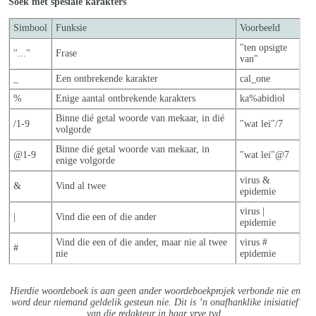
Soek met spesiale karakters
Simbool
Funksie
Voorbeeld
"ten opsigte
"..."
Frase
van"
_
Een ontbrekende karakter
cal_one
%
Enige aantal ontbrekende karakters
ka%abidiol
Binne dié getal woorde van mekaar, in dié
/1-9
"wat lei"/7
volgorde
Binne dié getal woorde van mekaar, in
@1-9
"wat lei"@7
enige volgorde
virus &
&
Vind al twee
epidemie
virus |
|
Vind die een of die ander
epidemie
Vind die een of die ander, maar nie al twe
e
virus #
#
nie
epidemie
Hierdie woordeboek is aan geen ander woordeboekprojek verbonde nie en
word deur niemand geldelik gesteun nie. Dit is ’n onafhanklike inisiatief
van die redakteur in haar vrye tyd.