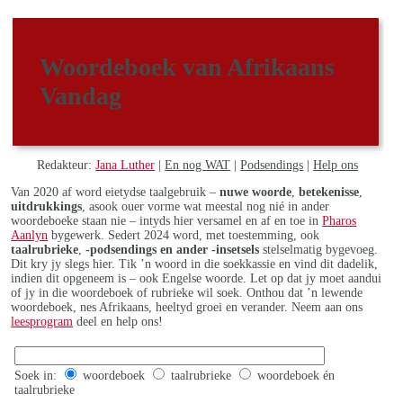
Woordeboek van Afrikaans
Vandag
Redakteur:
Jana Luther
|
En nog WAT
|
Podsendings
|
Help ons
Van 2020 af word eietydse taalgebruik –
nuwe woorde
,
betekenisse
,
uitdrukkings
, asook ouer vorme wat meestal nog nié in ander
woordeboeke staan nie – intyds hier versamel en af en toe in
Pharos
Aanlyn
bygewerk. Sedert 2024 word, met toestemming, ook
taalrubrieke
,
-podsendings en ander -insetsels
stelselmatig bygevoeg.
Dit kry jy slegs hier. Tik ’n woord in die soekkassie en vind dit dadelik,
indien dit opgeneem is – ook Engelse woorde. Let op dat jy moet aandui
of jy in die woordeboek of rubrieke wil soek. Onthou dat ’n lewende
woordeboek, nes Afrikaans, heeltyd groei en verander. Neem aan ons
leesprogram
deel en help ons!
Soek in:
woordeboek
taalrubrieke
woordeboek én
taalrubrieke