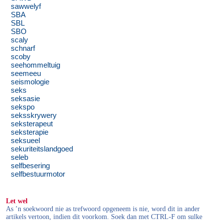
sawwelyf
SBA
SBL
SBO
scaly
schnarf
scoby
seehommeltuig
seemeeu
seismologie
seks
seksasie
sekspo
seksskrywery
seksterapeut
seksterapie
seksueel
sekuriteitslandgoed
seleb
selfbesering
selfbestuurmotor
Let wel
As ’n soekwoord nie as trefwoord opgeneem is nie, word dit in ander
artikels vertoon, indien dit voorkom. Soek dan met CTRL-F om sulke