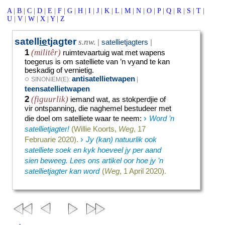
A
|
B
|
C
|
D
|
E
|
F
|
G
|
H
|
I
|
J
|
K
|
L
|
M
|
N
|
O
|
P
|
Q
|
R
|
S
|
T
|
U
|
V
|
W
|
X
|
Y
|
Z
satell
ie
tjagter
s.nw.
|
satellietjagters
|
1
(militêr)
ruimtevaartuig wat met wapens
toegerus is om satelliete van ’n vyand te kan
beskadig of vernietig.
◌
antisatellietwapen
SINONIEM(E):
|
teensatellietwapen
2
(figuurlik)
iemand wat, as stokperdjie of
vir ontspanning, die naghemel bestudeer met
›
die doel om satelliete waar te neem
:
Word ’n
satellietjagter!
(Willie Koorts,
Weg
, 17
›
Februarie 2020).
Jy (kan) natuurlik ook
satelliete soek en kyk hoeveel jy per aand
sien beweeg. Lees ons artikel oor hoe jy ’n
satellietjagter kan word
(
Weg
, 1 April 2020).