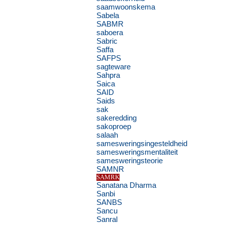
saamwoonskema
Sabela
SABMR
saboera
Sabric
Saffa
SAFPS
sagteware
Sahpra
Saica
SAID
Saids
sak
sakeredding
sakoproep
salaah
samesweringsingesteldheid
samesweringsmentaliteit
samesweringsteorie
SAMNR
SAMRK
Sanatana Dharma
Sanbi
SANBS
Sancu
Sanral