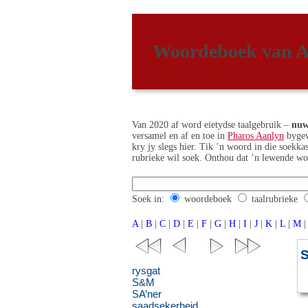
Woordeboek van A
Van 2020 af word eietydse taalgebruik –
nuw
versamel en af en toe in
Pharos Aanlyn
bygew
kry jy slegs hier. Tik ’n woord in die soekk
rubrieke wil soek. Onthou dat ’n lewende wo
Soek in:
woordeboek
taalrubrieke
A
|
B
|
C
|
D
|
E
|
F
|
G
|
H
|
I
|
J
|
K
|
L
|
M
|
rysgat
S&M
SA’ner
saadsekerheid