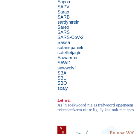
Sapoa
SAPV
Sarao
SARB
sardyntrein
Sareo
SARS
SARS-CoV-2
Sassa
satanspaniek
satellietjagter
Sawamba
SAWD
sawwelyf
SBA
SBL
SBO
scaly
Let wel
As ’n soekwoord nie as trefwoord opgeneem i
rekenaarskerm uit te lig. Jy kan ook met spes