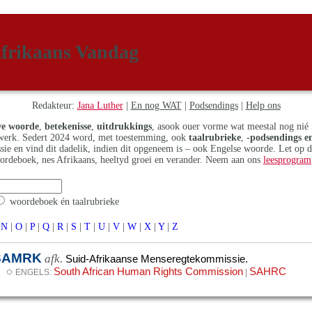
frikaans Vandag
Redakteur:
Jana Luther
|
En nog WAT
|
Podsendings
|
Help ons
e woorde
,
betekenisse
,
uitdrukkings
, asook ouer vorme wat meestal nog nié 
erk. Sedert 2024 word, met toestemming, ook
taalrubrieke
,
-podsendings en
assie en vind dit dadelik, indien dit opgeneem is – ook Engelse woorde. Let op 
ordeboek, nes Afrikaans, heeltyd groei en verander. Neem aan ons
leesprogram
woordeboek én taalrubrieke
N
|
O
|
P
|
Q
|
R
|
S
|
T
|
U
|
V
|
W
|
X
|
Y
|
Z
SAMRK
afk.
Suid-Afrikaanse Menseregtekommissie.
◌
South African Human Rights Commission
SAHRC
ENGELS:
|