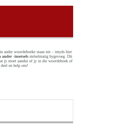
in ander woordeboeke staan nie – intyds hier
 ander -insetsels
stelselmatig bygevoeg. Dit
dat jy moet aandui of jy in die woordeboek of
deel en help ons!