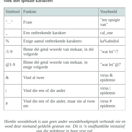
Soek met spesiale karakters
Simbool
Funksie
Voorbeeld
"ten opsigte
"..."
Frase
van"
_
Een ontbrekende karakter
cal_one
%
Enige aantal ontbrekende karakters
ka%abidiol
Binne dié getal woorde van mekaar, in dié
/1-9
"wat lei"/7
volgorde
Binne dié getal woorde van mekaar, in
@1-9
"wat lei"@7
enige volgorde
virus &
&
Vind al twee
epidemie
virus |
|
Vind die een of die ander
epidemie
Vind die een of die ander, maar nie al twe
e
virus #
#
nie
epidemie
Hierdie woordeboek is aan geen ander woordeboekprojek verbonde nie en
word deur niemand geldelik gesteun nie. Dit is ’n onafhanklike inisiatief
van die redakteur in haar vrye tyd.