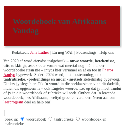
Woordeboek van Afrikaans
Vandag
Redakteur:
Jana Luther
|
En nog WAT
|
Podsendings
|
Help ons
Van 2020 af word eietydse taalgebruik –
nuwe woorde
,
betekenisse
,
uitdrukkings
, asook ouer vorme wat meestal nog nié in ander
woordeboeke staan nie – intyds hier versamel en af en toe in
Pharos
Aanlyn
bygewerk. Sedert 2024 word, met toestemming, ook
taalrubrieke
,
-podsendings en ander -insetsels
stelselmatig bygevoeg.
Dit kry jy slegs hier. Tik ’n woord in die soekkassie en vind dit dadelik,
indien dit opgeneem is – ook Engelse woorde. Let op dat jy moet aandui
of jy in die woordeboek of rubrieke wil soek. Onthou dat ’n lewende
woordeboek, nes Afrikaans, heeltyd groei en verander. Neem aan ons
leesprogram
deel en help ons!
Soek in:
woordeboek
taalrubrieke
woordeboek én
taalrubrieke