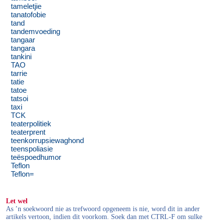
tameletjie
tanatofobie
tand
tandemvoeding
tangaar
tangara
tankini
TAO
tarrie
tatie
tatoe
tatsoi
taxi
TCK
teaterpolitiek
teaterprent
teenkorrupsiewaghond
teenspoliasie
teëspoedhumor
Teflon
Teflon=
Let wel
As ’n soekwoord nie as trefwoord opgeneem is nie, word dit in ander
artikels vertoon, indien dit voorkom. Soek dan met CTRL-F om sulke