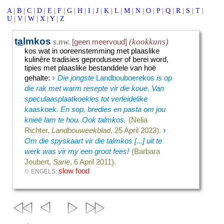
A
|
B
|
C
|
D
|
E
|
F
|
G
|
H
|
I
|
J
|
K
|
L
|
M
|
N
|
O
|
P
|
Q
|
R
|
S
|
T
|
U
|
V
|
W
|
X
|
Y
|
Z
t
a
lmkos
s.nw.
(kookkuns)
[geen meervoud]
kos wat in ooreenstemming met plaaslike
kulinêre tradisies geproduseer of berei word,
tipies met plaaslike bestanddele van hoë
›
gehalte
:
Die jongste
Landbouboerekos
is op
die rak met warm resepte vir die koue. Van
speculaasplaatkoekies tot verleidelike
kaaskoek. En sop, bredies en pasta om jou
knieë lam te hou. Ook talmkos.
(Nelia
›
Richter,
Landbouweekblad
, 25 April 2023).
Om die spyskaart vir die talmkos [...] uit te
werk was vir my een groot fees!
(Barbara
Joubert,
Sarie
, 6 April 2011).
◌
slow food
ENGELS: