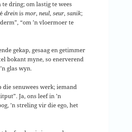
 te dring; om lastig te wees
ié
drein
is
mor
,
neul
,
seur
,
sanik
;
n derm”, “om ’n vloermoer te
ende gekap, gesaag en getimmer
tel bokant myne, so enerverend
 ’n glas wyn.
op die senuwees werk; iemand
put”. Ja, ons leef in ’n
g, ’n streling vir die ego, het