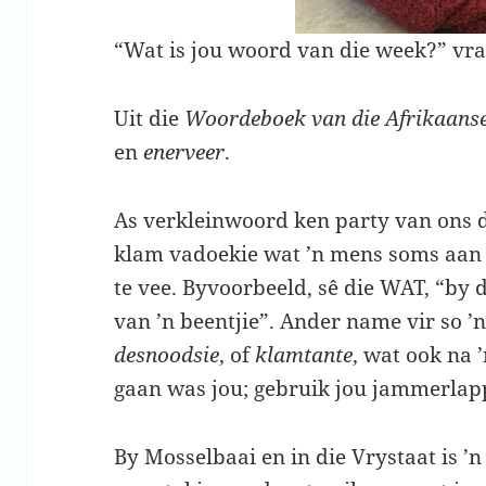
“Wat is jou woord van die week?” vra 
Uit die
Woordeboek van die Afrikaanse
en
enerveer
.
As verkleinwoord ken party van ons d
klam vadoekie wat ’n mens soms aan 
te vee. Byvoorbeeld, sê die WAT, “by di
van ’n beentjie”. Ander name vir so ’
desnoodsie
, of
klamtante
, wat ook na 
gaan was jou; gebruik jou jammerlap
By Mosselbaai en in die Vrystaat is ’