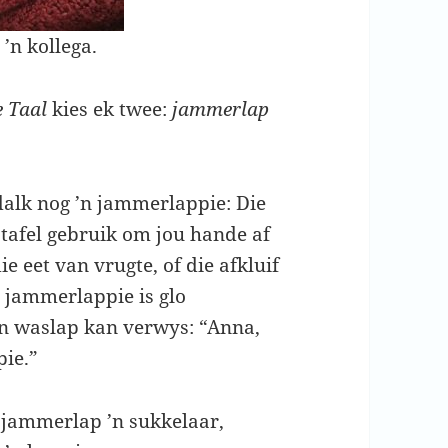
’n kollega.
 Taal
kies ek twee:
jammerlap
alk nog ’n jammerlappie: Die
tafel gebruik om jou hande af
e eet van vrugte, of die afkluif
n jammerlappie is glo
’n waslap kan verwys: “Anna,
pie.”
n jammerlap ’n sukkelaar,