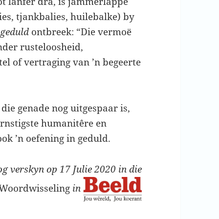
ot lanfer dra, is jammerlappe
ies, tjankbalies, huilebalke) by
n
geduld
ontbreek: “Die vermoë
der rusteloosheid,
el of vertraging van ’n begeerte
die genade nog uitgespaar is,
ernstigste humanitêre en
ook ’n oefening in geduld.
g verskyn op 17 Julie 2020 in die
Woordwisseling
in