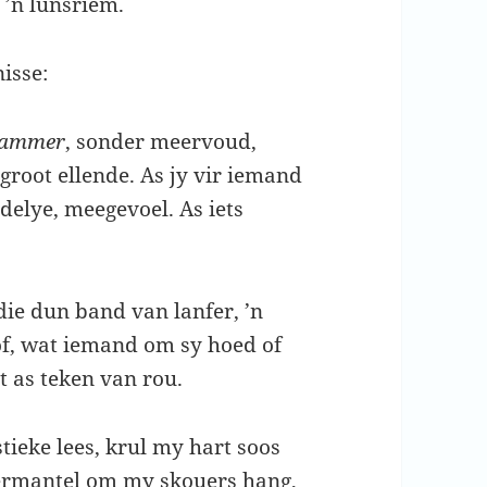
 ’n lunsriem.
isse:
jammer
, sonder meervoud,
groot ellende. As jy vir iemand
delye, meegevoel. As iets
ie dun band van lanfer, ’n
tof, wat iemand om sy hoed of
t as teken van rou.
tieke lees, krul my hart soos
ermantel om my skouers hang,