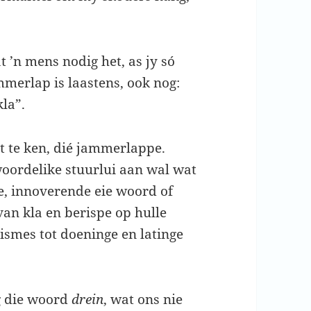
at ’n mens nodig het, as jy só
mmerlap is laastens, ook nog:
kla”.
it te ken, dié jammerlappe.
woordelike stuurlui aan wal wat
e, innoverende eie woord of
an kla en berispe op hulle
sismes tot doeninge en latinge
g die woord
drein
, wat ons nie