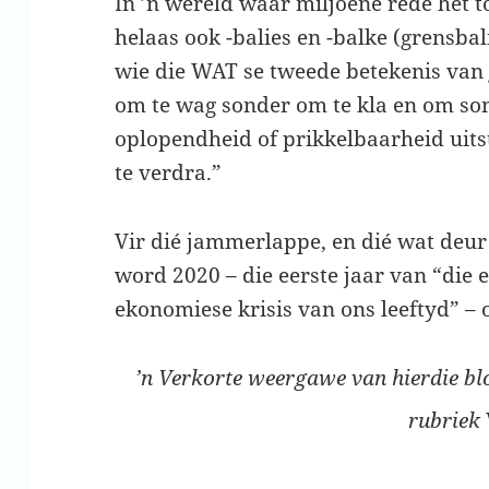
In ’n wêreld waar miljoene rede het t
helaas ook -balies en -balke (grensbal
wie die WAT se tweede betekenis va
om te wag sonder om te kla en om son
oplopendheid of prikkelbaarheid uitst
te verdra.”
Vir dié jammerlappe, en dié wat deur 
word 2020 – die eerste jaar van “die 
ekonomiese krisis van ons leeftyd” – 
’n Verkorte weergawe van hierdie blo
rubriek