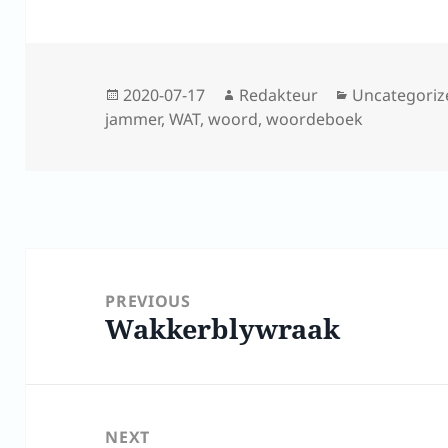
Posted
Author
Categories
2020-07-17
Redakteur
Uncategoriz
on
jammer
,
WAT
,
woord
,
woordeboek
Post
navigation
PREVIOUS
Wakkerblywraak
Previous
post:
NEXT