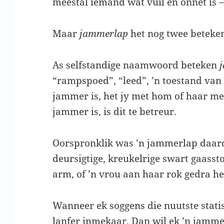
meestal iemand wat vuil en onnet is –
Maar
jammerlap
het nog twee beteken
As selfstandige naamwoord beteken
“rampspoed”, “leed”, ’n toestand van 
jammer is, het jy met hom of haar me
jammer is, is dit te betreur.
Oorspronklik was ’n jammerlap daard
deursigtige, kreukelrige swart gaass
arm, of ’n vrou aan haar rok gedra he
Wanneer ek soggens die nuutste statis
lanfer inmekaar. Dan wil ek ’n jamm