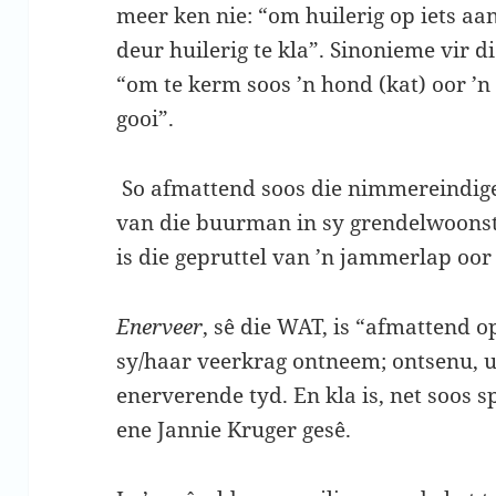
meer ken nie: “om huilerig op iets aan
deur huilerig te kla”. Sinonieme vir d
“om te kerm soos ’n hond (kat) oor ’
gooi”.
So afmattend soos die nimmereindig
van die buurman in sy grendelwoons
is die gepruttel van ’n jammerlap oor
Enerveer
, sê die WAT, is “afmattend 
sy/haar veerkrag ontneem; ontsenu, uit
enerverende tyd. En kla is, net soos spo
ene Jannie Kruger gesê.