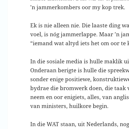
’n jammerkombers oor my kop trek.
Ek is nie alleen nie. Die laaste ding w
voel, is nóg jammerlappe. Maar ’n ja
“iemand wat altyd iets het om oor te 
In die sosiale media is hulle maklik u
Onderaan berigte is hulle die spreek
sonder enige positiewe, konstruktiew
bydrae die bromwerk doen, die taak v
neem en oor enigiets, alles, van angli
van ministers, huilkore begin.
In die WAT staan, uit Nederlands, no