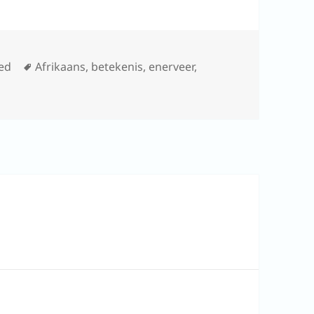
Tags
ed
Afrikaans
,
betekenis
,
enerveer
,