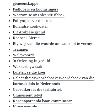
gemeenskappe
Padlopers en boomsingers
Waarom sê ons sies vir sibbe?
Polfyntjies vir die ruik
Bolandse kookwater
Uit Arabiese grond
Koebaai, Meraai
Bly weg van dié woorde om aanstoot te vermy
Tsamaea
Walgwoorde
’n
Oefening in geduld
Wakkerblywraak
Luister, sê die koei
Geleentheidswoordeboek: Woordeboek van die
koronakrisis in Nederlands
Gebruikers is die taalfabriek
Ommesientjietyd
Koronaparanoia baar kômmintaar
Nuwe woorde