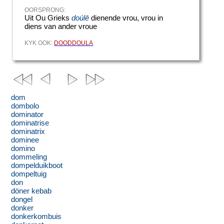
OORSPRONG:
Uit Ou Grieks
doúlē
dienende vrou, vrou in
diens van ander vroue
KYK OOK:
DOODDOULA
dom
dombolo
dominator
dominatrise
dominatrix
dominee
domino
dommeling
dompelduikboot
dompeltuig
don
döner kebab
dongel
donker
donkerkombuis