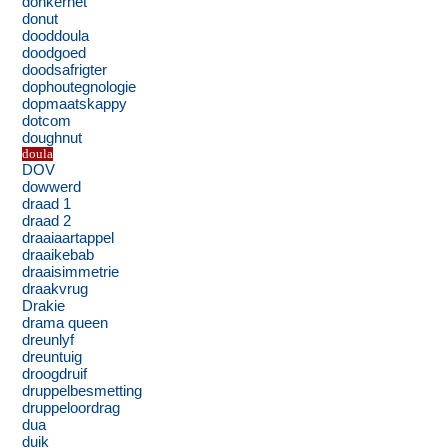
donkernet
donut
dooddoula
doodgoed
doodsafrigter
dophoutegnologie
dopmaatskappy
dotcom
doughnut
doula
DOV
dowwerd
draad 1
draad 2
draaiaartappel
draaikebab
draaisimmetrie
draakvrug
Drakie
drama queen
dreunlyf
dreuntuig
droogdruif
druppelbesmetting
druppeloordrag
dua
duik