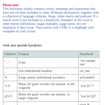
Please note
This dictionary mainly contains words, meanings and expressions that
have not yet been included in other Afrikaans dictionaries, together with
a collection of language columns, blogs, video inserts and podcasts. If a
search word is not included as a headword, examples of the word in
other entries (definitions, usage examples, usage notes, etc) are
displayed, if they occur. Then search with CTRL-F to highlight such
examples on your screen.
Soek met spesiale karakters
Simbool
Funksie
Voorbeeld
"ten opsigte
"..."
Frase
van"
_
Een ontbrekende karakter
cal_one
%
Enige aantal ontbrekende karakters
ka%abidiol
Binne dié getal woorde van mekaar, in dié
/1-9
"wat lei"/7
volgorde
Binne dié getal woorde van mekaar, in
@1-9
"wat lei"@7
enige volgorde
virus &