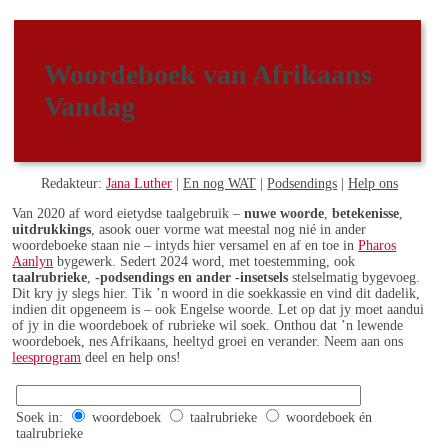
Woordeboek van Afrikaans
Vandag
Redakteur:
Jana Luther
|
En nog WAT
|
Podsendings
|
Help ons
Van 2020 af word eietydse taalgebruik –
nuwe woorde
,
betekenisse
,
uitdrukkings
, asook ouer vorme wat meestal nog nié in ander
woordeboeke staan nie – intyds hier versamel en af en toe in
Pharos
Aanlyn
bygewerk. Sedert 2024 word, met toestemming, ook
taalrubrieke
,
-podsendings en ander -insetsels
stelselmatig bygevoeg.
Dit kry jy slegs hier. Tik ’n woord in die soekkassie en vind dit dadelik,
indien dit opgeneem is – ook Engelse woorde. Let op dat jy moet aandui
of jy in die woordeboek of rubrieke wil soek. Onthou dat ’n lewende
woordeboek, nes Afrikaans, heeltyd groei en verander. Neem aan ons
leesprogram
deel en help ons!
Soek in:
woordeboek
taalrubrieke
woordeboek én
taalrubrieke