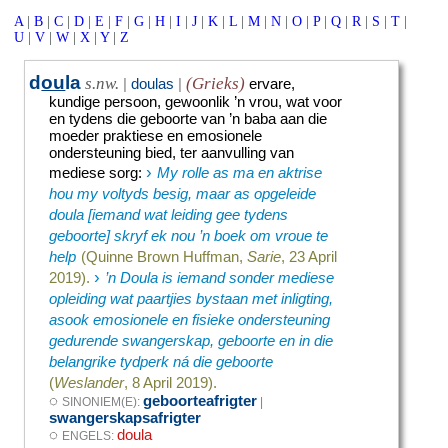
A
|
B
|
C
|
D
|
E
|
F
|
G
|
H
|
I
|
J
|
K
|
L
|
M
|
N
|
O
|
P
|
Q
|
R
|
S
|
T
|
U
|
V
|
W
|
X
|
Y
|
Z
d
ou
la
s.nw.
(Grieks)
|
doulas
|
ervare,
kundige persoon, gewoonlik ’n vrou, wat voor
en tydens die geboorte van ’n baba aan die
moeder praktiese en emosionele
ondersteuning bied, ter aanvulling van
›
mediese sorg
:
My rolle as ma en aktrise
hou my voltyds besig, maar as opgeleide
doula [iemand wat leiding gee tydens
geboorte] skryf ek nou ’n boek om vroue te
help
(Quinne Brown Huffman,
Sarie
, 23 April
›
2019).
’n Doula is iemand sonder mediese
opleiding wat paartjies bystaan met inligting,
asook emosionele en fisieke ondersteuning
gedurende swangerskap, geboorte en in die
belangrike tydperk ná die geboorte
(
Weslander
, 8 April 2019).
◌
geboorteafrigter
SINONIEM(E):
|
swangerskapsafrigter
◌
doula
ENGELS: