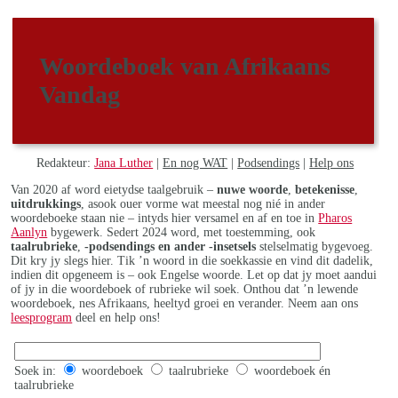
Woordeboek van Afrikaans
Vandag
Redakteur:
Jana Luther
|
En nog WAT
|
Podsendings
|
Help ons
Van 2020 af word eietydse taalgebruik –
nuwe woorde
,
betekenisse
,
uitdrukkings
, asook ouer vorme wat meestal nog nié in ander
woordeboeke staan nie – intyds hier versamel en af en toe in
Pharos
Aanlyn
bygewerk. Sedert 2024 word, met toestemming, ook
taalrubrieke
,
-podsendings en ander -insetsels
stelselmatig bygevoeg.
Dit kry jy slegs hier. Tik ’n woord in die soekkassie en vind dit dadelik,
indien dit opgeneem is – ook Engelse woorde. Let op dat jy moet aandui
of jy in die woordeboek of rubrieke wil soek. Onthou dat ’n lewende
woordeboek, nes Afrikaans, heeltyd groei en verander. Neem aan ons
leesprogram
deel en help ons!
Soek in:
woordeboek
taalrubrieke
woordeboek én
taalrubrieke