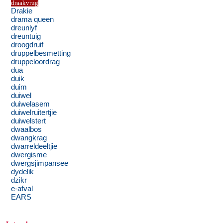
draakvrug
Drakie
drama queen
dreunlyf
dreuntuig
droogdruif
druppelbesmetting
druppeloordrag
dua
duik
duim
duiwel
duiwelasem
duiwelruitertjie
duiwelstert
dwaalbos
dwangkrag
dwarreldeeltjie
dwergisme
dwergsjimpansee
dydelik
dzikr
e-afval
EARS