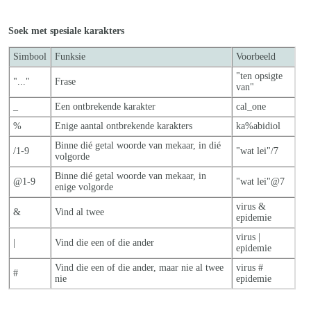
Soek met spesiale karakters
Simbool
Funksie
Voorbeeld
"ten opsigte
"..."
Frase
van"
_
Een ontbrekende karakter
cal_one
%
Enige aantal ontbrekende karakters
ka%abidiol
Binne dié getal woorde van mekaar, in dié
/1-9
"wat lei"/7
volgorde
Binne dié getal woorde van mekaar, in
@1-9
"wat lei"@7
enige volgorde
virus &
&
Vind al twee
epidemie
virus |
|
Vind die een of die ander
epidemie
Vind die een of die ander, maar nie al twe
e
virus #
#
nie
epidemie