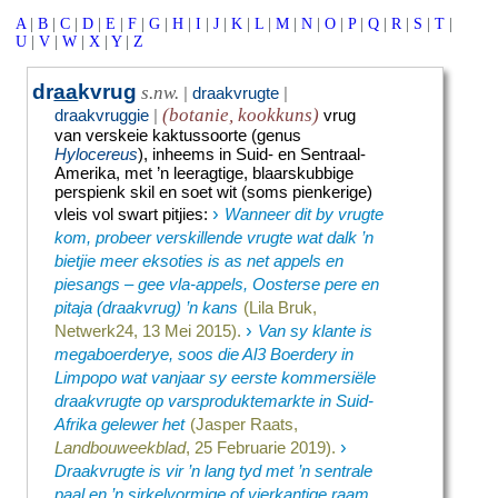
A
|
B
|
C
|
D
|
E
|
F
|
G
|
H
|
I
|
J
|
K
|
L
|
M
|
N
|
O
|
P
|
Q
|
R
|
S
|
T
|
U
|
V
|
W
|
X
|
Y
|
Z
dr
aa
kvrug
s.nw.
|
draakvrugte
|
(botanie, kookkuns)
draakvruggie
|
vrug
van verskeie kaktussoorte (genus
Hylocereus
), inheems in Suid- en Sentraal-
Amerika, met ’n leeragtige, blaarskubbige
perspienk skil en soet wit (soms pienkerige)
›
vleis vol swart pitjies
:
Wanneer dit by vrugte
kom, probeer verskillende vrugte wat dalk ’n
bietjie meer eksoties is as net appels en
piesangs – gee vla-appels, Oosterse pere en
pitaja (draakvrug) ’n kans
(Lila Bruk,
›
Netwerk24, 13 Mei 2015).
Van sy klante is
megaboerderye, soos die Al3 Boerdery in
Limpopo wat vanjaar sy eerste kommersiële
draakvrugte op varsproduktemarkte in Suid-
Afrika gelewer het
(Jasper Raats,
›
Landbouweekblad
, 25 Februarie 2019).
Draakvrugte is vir ’n lang tyd met ’n sentrale
paal en ’n sirkelvormige of vierkantige raam