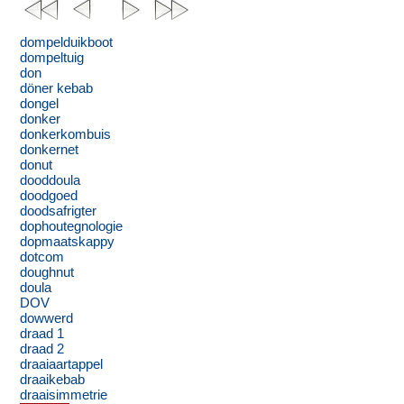
dompelduikboot
dompeltuig
don
döner kebab
dongel
donker
donkerkombuis
donkernet
donut
dooddoula
doodgoed
doodsafrigter
dophoutegnologie
dopmaatskappy
dotcom
doughnut
doula
DOV
dowwerd
draad 1
draad 2
draaiaartappel
draaikebab
draaisimmetrie