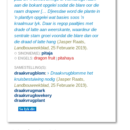
aan die bokant opgelei sodat die blare oor die
raam drapeer [… D]eesdae word die plante in
’n plantlyn opgelei wat basies soos ’n
kraalmuur lyk. Daar is regop paaltjies met
drade of latte aan weerskante, waardeur die
sentrale stam groei voordat die blare dan oor
die draad of latte hang
(Jasper Raats,
Landbouweekblad
, 25 Februarie 2019).
◌
pitaja
SINONIEM(E):
◌
dragon fruit
pitahaya
ENGELS:
|
SAMESTELLING(S):
›
draakvrugblom
:
Draakvrugblomme het
kruisbestuiwing nodig
(Jasper Raats,
Landbouweekblad
, 25 Februarie 2019).
draakvrugmark
draakvrugkwekery
draakvrugplant
So lyk dit