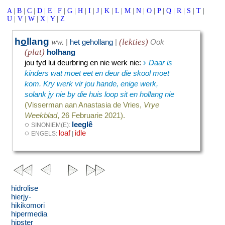
A
|
B
|
C
|
D
|
E
|
F
|
G
|
H
|
I
|
J
|
K
|
L
|
M
|
N
|
O
|
P
|
Q
|
R
|
S
|
T
|
U
|
V
|
W
|
X
|
Y
|
Z
h
o
llang
ww.
(lekties)
|
het gehollang
|
Ook
(plat)
holhang
›
jou tyd lui deurbring en nie werk nie
:
Daar is
kinders wat moet eet en deur die skool moet
kom. Kry werk vir jou hande, enige werk,
solank jy nie by die huis loop sit en hollang nie
(Visserman aan Anastasia de Vries,
Vrye
Weekblad
, 26 Februarie 2021).
◌
leeglê
SINONIEM(E):
◌
loaf
idle
ENGELS:
|
hidrolise
hierjy-
hikikomori
hipermedia
hipster