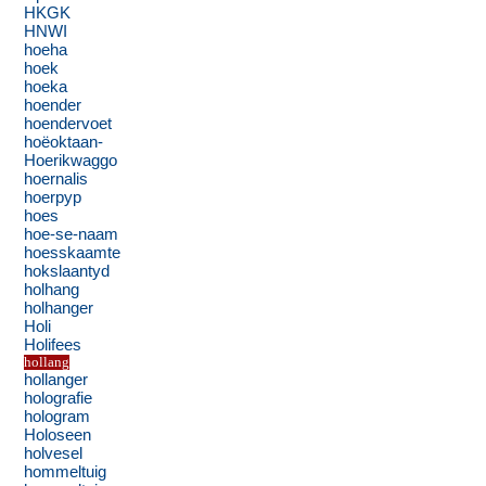
HKGK
HNWI
hoeha
hoek
hoeka
hoender
hoendervoet
hoëoktaan-
Hoerikwaggo
hoernalis
hoerpyp
hoes
hoe-se-naam
hoesskaamte
hokslaantyd
holhang
holhanger
Holi
Holifees
hollang
hollanger
holografie
hologram
Holoseen
holvesel
hommeltuig