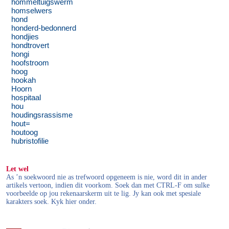
hommeltuigswerm
homselwers
hond
honderd-bedonnerd
hondjies
hondtrovert
hongi
hoofstroom
hoog
hookah
Hoorn
hospitaal
hou
houdingsrassisme
hout=
houtoog
hubristofilie
Let wel
As ’n soekwoord nie as trefwoord opgeneem is nie, word dit in ander
artikels vertoon, indien dit voorkom. Soek dan met CTRL-F om sulke
voorbeelde op jou rekenaarskerm uit te lig. Jy kan ook met spesiale
karakters soek. Kyk hier onder.