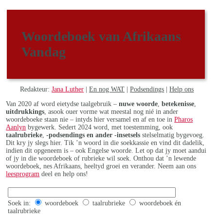
Woordeboek van Afrikaans
Vandag
Redakteur:
Jana Luther
|
En nog WAT
|
Podsendings
|
Help ons
Van 2020 af word eietydse taalgebruik –
nuwe woorde
,
betekenisse
,
uitdrukkings
, asook ouer vorme wat meestal nog nié in ander
woordeboeke staan nie – intyds hier versamel en af en toe in
Pharos
Aanlyn
bygewerk. Sedert 2024 word, met toestemming, ook
taalrubrieke
,
-podsendings en ander -insetsels
stelselmatig bygevoeg.
Dit kry jy slegs hier. Tik ’n woord in die soekkassie en vind dit dadelik,
indien dit opgeneem is – ook Engelse woorde. Let op dat jy moet aandui
of jy in die woordeboek of rubrieke wil soek. Onthou dat ’n lewende
woordeboek, nes Afrikaans, heeltyd groei en verander. Neem aan ons
leesprogram
deel en help ons!
Soek in:
woordeboek
taalrubrieke
woordeboek én
taalrubrieke