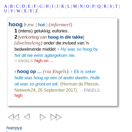
A
|
B
|
C
|
D
|
E
|
F
|
G
|
H
|
I
|
J
|
K
|
L
|
M
|
N
|
O
|
P
|
Q
|
R
|
S
|
T
|
U
|
V
|
W
|
X
|
Y
|
Z
hoog
b.nw.
(informeel)
|
hoë
|
1
(intens) gelukkig
;
eufories.
2
[verkorting van
hoog in die takke
]
(dwelmsleng)
onder die invloed van ’n
›
bedwelmende middel
:
Hy was so hoog hy
het dit nie eens agtergekom nie.
◌
high on …
ENGELS:
›
(via Engels)
hoog op …
›
:
Ek is seker
hulle was hoog op een of ander dwelm. Hulle
oë was so groot en wit.
(Herman du Plessis,
Netwerk24, 26 September 2017).
◌ ENGELS:
high
hoerpyp