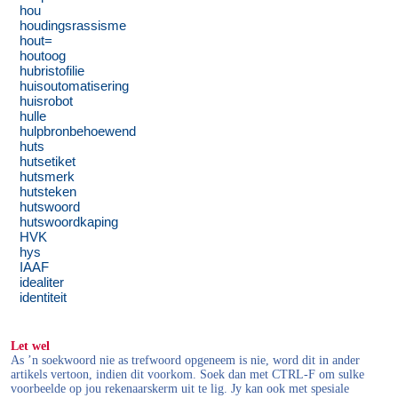
hou
houdingsrassisme
hout=
houtoog
hubristofilie
huisoutomatisering
huisrobot
hulle
hulpbronbehoewend
huts
hutsetiket
hutsmerk
hutsteken
hutswoord
hutswoordkaping
HVK
hys
IAAF
idealiter
identiteit
Let wel
As ’n soekwoord nie as trefwoord opgeneem is nie, word dit in ander
artikels vertoon, indien dit voorkom. Soek dan met CTRL-F om sulke
voorbeelde op jou rekenaarskerm uit te lig. Jy kan ook met spesiale