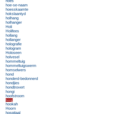
hoes
hoe-se-naam
hoesskaamte
hokslaantyd
holhang
holhanger
Holi
Holifees
hollang
hollanger
holografie
hologram
Holoseen
holvesel
hommeltuig
hommeltuigswerm
homselwers
hond
honderd-bedonnerd
hondjies
hondtrovert
hongi
hoofstroom
hoog
hookah
Hoorn
hospitaal