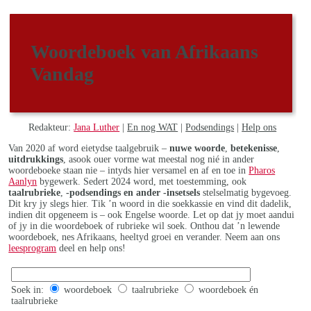
Woordeboek van Afrikaans
Vandag
Redakteur:
Jana Luther
|
En nog WAT
|
Podsendings
|
Help ons
Van 2020 af word eietydse taalgebruik –
nuwe woorde
,
betekenisse
,
uitdrukkings
, asook ouer vorme wat meestal nog nié in ander
woordeboeke staan nie – intyds hier versamel en af en toe in
Pharos
Aanlyn
bygewerk. Sedert 2024 word, met toestemming, ook
taalrubrieke
,
-podsendings en ander -insetsels
stelselmatig bygevoeg.
Dit kry jy slegs hier. Tik ’n woord in die soekkassie en vind dit dadelik,
indien dit opgeneem is – ook Engelse woorde. Let op dat jy moet aandui
of jy in die woordeboek of rubrieke wil soek. Onthou dat ’n lewende
woordeboek, nes Afrikaans, heeltyd groei en verander. Neem aan ons
leesprogram
deel en help ons!
Soek in:
woordeboek
taalrubrieke
woordeboek én
taalrubrieke