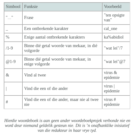
Simbool
Funksie
Voorbeeld
"ten opsigte
"..."
Frase
van"
_
Een ontbrekende karakter
cal_one
%
Enige aantal ontbrekende karakters
ka%abidiol
Binne dié getal woorde van mekaar, in dié
/1-9
"wat lei"/7
volgorde
Binne dié getal woorde van mekaar, in
@1-9
"wat lei"@7
enige volgorde
virus &
&
Vind al twee
epidemie
virus |
|
Vind die een of die ander
epidemie
Vind die een of die ander, maar nie al twe
e
virus #
#
nie
epidemie
Hierdie woordeboek is aan geen ander woordeboekprojek verbonde nie en
word deur niemand geldelik gesteun nie. Dit is ’n onafhanklike inisiatief
van die redakteur in haar vrye tyd.