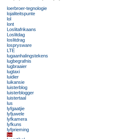
loerbroer-tegnologie
lojaliteitspunte
lol
lont
Loslitafrikaans
Loslitdag
loslitdrag
losprysware
LTE
lugaanhalingstekens
lugbegrafnis
lugbraaier
lugtaxi
luidier
luikansie
luisterblog
luisterblogger
luistertaal
lus
lyfgaatjie
lyfjuwele
lyfkamera
lyfkuns
lyfprieming
lyn