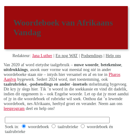
Woordeboek van Afrikaans
Vandag
Redakteur:
Jana Luther
|
En nog WAT
|
Podsendings
|
Help ons
Van 2020 af word eietydse taalgebruik –
nuwe woorde
,
betekenisse
,
uitdrukkings
, asook ouer vorme wat meestal nog nié in ander
woordeboeke staan nie – intyds hier versamel en af en toe in
Pharos
Aanlyn
bygewerk. Sedert 2024 word, met toestemming, ook
taalrubrieke
,
-podsendings en ander -insetsels
stelselmatig bygevoeg.
Dit kry jy slegs hier. Tik ’n woord in die soekkassie en vind dit dadelik,
indien dit opgeneem is – ook Engelse woorde. Let op dat jy moet aandui
of jy in die woordeboek of rubrieke wil soek. Onthou dat ’n lewende
woordeboek, nes Afrikaans, heeltyd groei en verander. Neem aan ons
leesprogram
deel en help ons!
Soek in:
woordeboek
taalrubrieke
woordeboek én
taalrubrieke