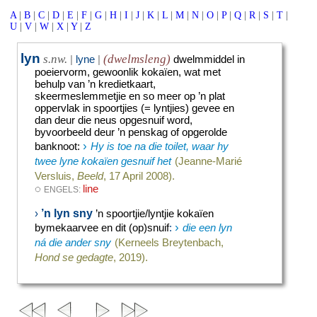
A
|
B
|
C
|
D
|
E
|
F
|
G
|
H
|
I
|
J
|
K
|
L
|
M
|
N
|
O
|
P
|
Q
|
R
|
S
|
T
|
U
|
V
|
W
|
X
|
Y
|
Z
lyn
s.nw.
(dwelmsleng)
|
lyne
|
dwelmmiddel in
poeiervorm, gewoonlik kokaïen, wat met
behulp van ’n kredietkaart,
skeermeslemmetjie en so meer op ’n plat
oppervlak in spoortjies (= lyntjies) gevee en
dan deur die neus opgesnuif word,
byvoorbeeld deur ’n penskag of opgerolde
›
banknoot
:
Hy is toe na die toilet, waar hy
twee lyne kokaïen gesnuif het
(Jeanne-Marié
Versluis,
Beeld
, 17 April 2008).
◌
line
ENGELS:
’n lyn sny
›
’n spoortjie/lyntjie kokaïen
›
bymekaarvee en dit (op)snuif
:
die een lyn
ná die ander sny
(Kerneels Breytenbach,
Hond se gedagte
, 2019).