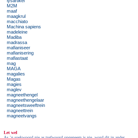
lysartikel
M2M
maaf
maagkrul
macchiato
Machina sapiens
madeleine
Madiba
madrassa
mafianiseer
mafianisering
mafiastaat
mag
MAGA
magalies
Magas
magies
maglev
magneethengel
magneethengelaar
magneetsweeftrein
magneettrein
magneetvangs
Let wel
As ’n soekwoord nie as trefwoord opgeneem is nie, word dit in ander