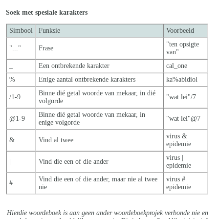
Soek met spesiale karakters
Simbool
Funksie
Voorbeeld
"ten opsigte
"..."
Frase
van"
_
Een ontbrekende karakter
cal_one
%
Enige aantal ontbrekende karakters
ka%abidiol
Binne dié getal woorde van mekaar, in dié
/1-9
"wat lei"/7
volgorde
Binne dié getal woorde van mekaar, in
@1-9
"wat lei"@7
enige volgorde
virus &
&
Vind al twee
epidemie
virus |
|
Vind die een of die ander
epidemie
Vind die een of die ander, maar nie al twe
e
virus #
#
nie
epidemie
Hierdie woordeboek is aan geen ander woordeboekprojek verbonde nie en