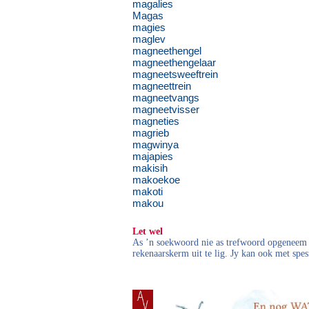
magalies
Magas
magies
maglev
magneethengel
magneethengelaar
magneetsweeftrein
magneettrein
magneetvangs
magneetvisser
magneties
magrieb
magwinya
majapies
makisih
makoekoe
makoti
makou
Let wel
As ’n soekwoord nie as trefwoord opgeneem i
rekenaarskerm uit te lig. Jy kan ook met spes