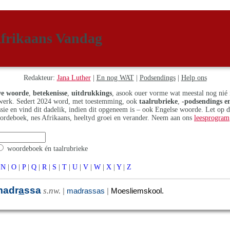
frikaans Vandag
Redakteur:
Jana Luther
|
En nog WAT
|
Podsendings
|
Help ons
e woorde
,
betekenisse
,
uitdrukkings
, asook ouer vorme wat meestal nog nié 
erk. Sedert 2024 word, met toestemming, ook
taalrubrieke
,
-podsendings en
assie en vind dit dadelik, indien dit opgeneem is – ook Engelse woorde. Let op 
ordeboek, nes Afrikaans, heeltyd groei en verander. Neem aan ons
leesprogram
woordeboek én taalrubrieke
N
|
O
|
P
|
Q
|
R
|
S
|
T
|
U
|
V
|
W
|
X
|
Y
|
Z
madr
a
ssa
s.nw.
|
madrassas
|
Moesliemskool.