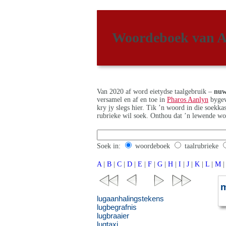
Woordeboek van A
Van 2020 af word eietydse taalgebruik –
nuw
versamel en af en toe in
Pharos Aanlyn
bygew
kry jy slegs hier. Tik ’n woord in die soekk
rubrieke wil soek. Onthou dat ’n lewende wo
Soek in:
woordeboek
taalrubrieke
A
|
B
|
C
|
D
|
E
|
F
|
G
|
H
|
I
|
J
|
K
|
L
|
M
|
lugaanhalingstekens
lugbegrafnis
lugbraaier
lugtaxi