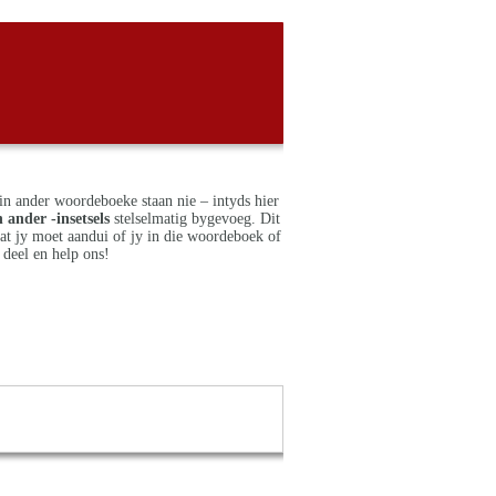
in ander woordeboeke staan nie – intyds hier
 ander -insetsels
stelselmatig bygevoeg. Dit
dat jy moet aandui of jy in die woordeboek of
deel en help ons!