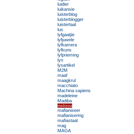
luidier
luikansie
luisterblog
luisterblogger
luistertaal
lus
lyfgaatjie
lyfjuwele
lyfkamera
lyfkuns
lyfprieming
lyn
lysartikel
M2M
maaf
maagkrul
macchiato
Machina sapiens
madeleine
Madiba
madrassa
mafianiseer
mafianisering
mafiastaat
mag
MAGA