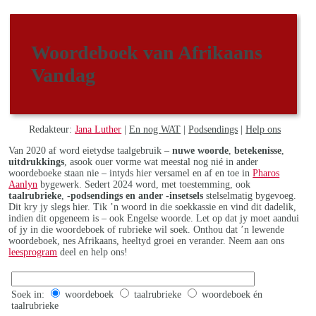
Woordeboek van Afrikaans
Vandag
Redakteur:
Jana Luther
|
En nog WAT
|
Podsendings
|
Help ons
Van 2020 af word eietydse taalgebruik –
nuwe woorde
,
betekenisse
,
uitdrukkings
, asook ouer vorme wat meestal nog nié in ander
woordeboeke staan nie – intyds hier versamel en af en toe in
Pharos
Aanlyn
bygewerk. Sedert 2024 word, met toestemming, ook
taalrubrieke
,
-podsendings en ander -insetsels
stelselmatig bygevoeg.
Dit kry jy slegs hier. Tik ’n woord in die soekkassie en vind dit dadelik,
indien dit opgeneem is – ook Engelse woorde. Let op dat jy moet aandui
of jy in die woordeboek of rubrieke wil soek. Onthou dat ’n lewende
woordeboek, nes Afrikaans, heeltyd groei en verander. Neem aan ons
leesprogram
deel en help ons!
Soek in:
woordeboek
taalrubrieke
woordeboek én
taalrubrieke