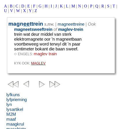
A
|
B
|
C
|
D
|
E
|
F
|
G
|
H
|
I
|
J
|
K
|
L
|
M
|
N
|
O
|
P
|
Q
|
R
|
S
|
T
|
U
|
V
|
W
|
X
|
Y
|
Z
magn
ee
ttrein
s.nw.
|
magneettreine
|
Ook
magneetsweeftrein
of
maglev-trein
trein wat deur middel van sterk
elektromagnete oor ’n magneetbaan
voortbeweeg word terwyl dit 'n paar
sentimeter bokant die baan sweef.
◌
maglev train
ENGELS:
KYK OOK:
MAGLEV
lyfkuns
lyfprieming
lyn
lysartikel
M2M
maaf
maagkrul