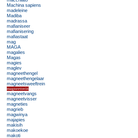
macchiato
Machina sapiens
madeleine
Madiba
madrassa
mafianiseer
mafianisering
mafiastaat
mag
MAGA
magalies
Magas
magies
maglev
magneethengel
magneethengelaar
magneetsweeftrein
magneettrein
magneetvangs
magneetvisser
magneties
magrieb
magwinya
majapies
makisih
makoekoe
makoti