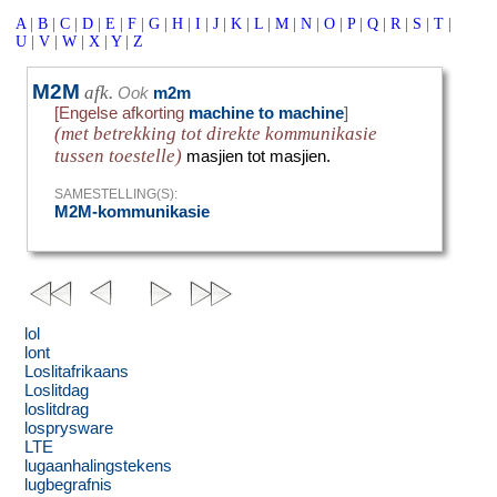
A
|
B
|
C
|
D
|
E
|
F
|
G
|
H
|
I
|
J
|
K
|
L
|
M
|
N
|
O
|
P
|
Q
|
R
|
S
|
T
|
U
|
V
|
W
|
X
|
Y
|
Z
M2M
afk.
Ook
m2m
[Engelse afkorting
machine to machine
]
(met betrekking tot direkte kommunikasie
tussen toestelle)
masjien tot masjien.
SAMESTELLING(S):
M2M-kommunikasie
lol
lont
Loslitafrikaans
Loslitdag
loslitdrag
losprysware
LTE
lugaanhalingstekens
lugbegrafnis