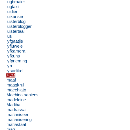
lugbraaier
lugtaxi
luidier
luikansie
luisterblog
luisterblogger
luistertaal
lus
lyfgaatjie
lyfjuwele
lyfkamera
lyfkuns
lyfprieming
lyn
lysartikel
M2M
maaf
maagkrul
macchiato
Machina sapiens
madeleine
Madiba
madrassa
mafianiseer
mafianisering
mafiastaat
mag