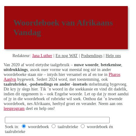
Woordeboek van Afrikaans
Vandag
Redakteur:
Jana Luther
|
En nog WAT
|
Podsendings
|
Help ons
Van 2020 af word eietydse taalgebruik –
nuwe woorde
,
betekenisse
,
uitdrukkings
, asook ouer vorme wat meestal nog nié in ander
woordeboeke staan nie – intyds hier versamel en af en toe in
Pharos
Aanlyn
bygewerk. Sedert 2024 word, met toestemming, ook
taalrubrieke
,
-podsendings en ander -insetsels
stelselmatig bygevoeg.
Dit kry jy slegs hier. Tik ’n woord in die soekkassie en vind dit dadelik,
indien dit opgeneem is – ook Engelse woorde. Let op dat jy moet aandui
of jy in die woordeboek of rubrieke wil soek. Onthou dat ’n lewende
woordeboek, nes Afrikaans, heeltyd groei en verander. Neem aan ons
leesprogram
deel en help ons!
Soek in:
woordeboek
taalrubrieke
woordeboek én
taalrubrieke