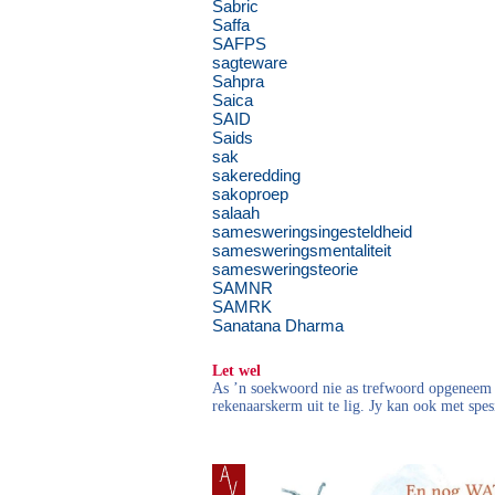
Sabric
Saffa
SAFPS
sagteware
Sahpra
Saica
SAID
Saids
sak
sakeredding
sakoproep
salaah
samesweringsingesteldheid
samesweringsmentaliteit
samesweringsteorie
SAMNR
SAMRK
Sanatana Dharma
Let wel
As ’n soekwoord nie as trefwoord opgeneem i
rekenaarskerm uit te lig. Jy kan ook met spes