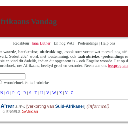
frikaans Vandag
Redakteur:
Jana Luther
|
En nog WAT
|
Podsendings
|
Help ons
e woorde
,
betekenisse
,
uitdrukkings
, asook ouer vorme wat meestal nog nié 
erk. Sedert 2024 word, met toestemming, ook
taalrubrieke
,
-podsendings en
assie en vind dit dadelik, indien dit opgeneem is – ook Engelse woorde. Let op 
ordeboek, nes Afrikaans, heeltyd groei en verander. Neem aan ons
leesprogram
woordeboek én taalrubrieke
N
|
O
|
P
|
Q
|
R
|
S
|
T
|
U
|
V
|
W
|
X
|
Y
|
Z
A’ner
s.nw.
(informeel)
[verkorting van
Suid-Afrikaner
]
◌
SAfrican
ENGELS: