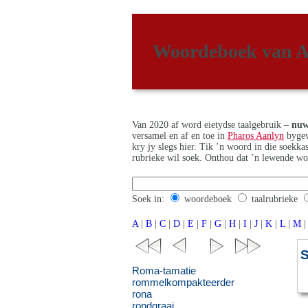
Woordeboek van A
Van 2020 af word eietydse taalgebruik –
nuw
versamel en af en toe in
Pharos Aanlyn
bygew
kry jy slegs hier. Tik ’n woord in die soekk
rubrieke wil soek. Onthou dat ’n lewende wo
Soek in:
woordeboek
taalrubrieke
A
|
B
|
C
|
D
|
E
|
F
|
G
|
H
|
I
|
J
|
K
|
L
|
M
|
S
Roma-tamatie
rommelkompakteerder
rona
rondgraai