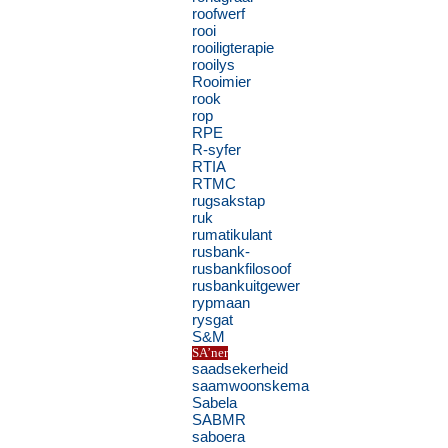
roofwerf
rooi
rooiligterapie
rooilys
Rooimier
rook
rop
RPE
R-syfer
RTIA
RTMC
rugsakstap
ruk
rumatikulant
rusbank-
rusbankfilosoof
rusbankuitgewer
rypmaan
rysgat
S&M
SA’ner
saadsekerheid
saamwoonskema
Sabela
SABMR
saboera