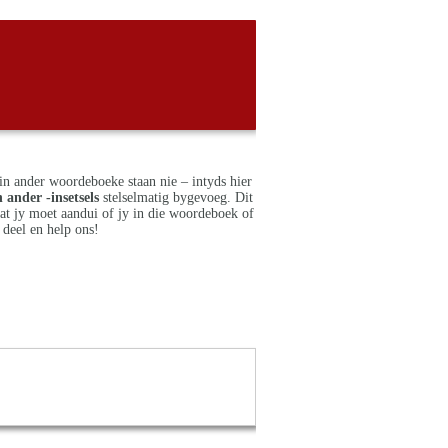
in ander woordeboeke staan nie – intyds hier
 ander -insetsels
stelselmatig bygevoeg. Dit
dat jy moet aandui of jy in die woordeboek of
deel en help ons!