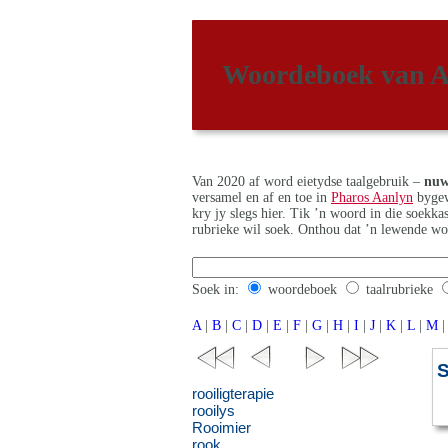
Woordeboek van A
Van 2020 af word eietydse taalgebruik –
nuw
versamel en af en toe in
Pharos Aanlyn
bygew
kry jy slegs hier. Tik ’n woord in die soekk
rubrieke wil soek. Onthou dat ’n lewende wo
Soek in:
woordeboek
taalrubrieke
A
|
B
|
C
|
D
|
E
|
F
|
G
|
H
|
I
|
J
|
K
|
L
|
M
|
S
rooiligterapie
rooilys
Rooimier
rook