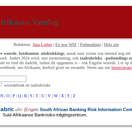
frikaans Vandag
Redakteur:
Jana Luther
|
En nog WAT
|
Podsendings
|
Help ons
e woorde
,
betekenisse
,
uitdrukkings
, asook ouer vorme wat meestal nog nié 
erk. Sedert 2024 word, met toestemming, ook
taalrubrieke
,
-podsendings en
assie en vind dit dadelik, indien dit opgeneem is – ook Engelse woorde. Let op 
ordeboek, nes Afrikaans, heeltyd groei en verander. Neem aan ons
leesprogram
woordeboek én taalrubrieke
N
|
O
|
P
|
Q
|
R
|
S
|
T
|
U
|
V
|
W
|
X
|
Y
|
Z
abric
akr.
[Engels
South African Banking Risk Information Cen
Suid-Afrikaanse Bankrisiko-inligtingsentrum.