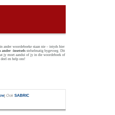
in ander woordeboeke staan nie – intyds hier
 ander -insetsels
stelselmatig bygevoeg. Dit
dat jy moet aandui of jy in die woordeboek of
deel en help ons!
tre
Ook
SABRIC
]