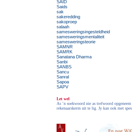
SAID
Saids
sak
sakeredding
sakoproep
salaah
samesweringsingesteldheid
samesweringsmentaliteit
samesweringsteorie
SAMNR
SAMRK
Sanatana Dharma
Sanbi
SANBS
Sancu
Sanral
Sapoa
SAPV
Let wel
As ’n soekwoord nie as trefwoord opgeneem i
rekenaarskerm uit te lig. Jy kan ook met spes