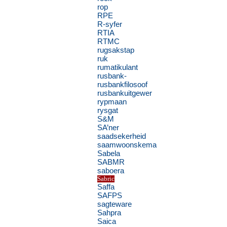
rop
RPE
R-syfer
RTIA
RTMC
rugsakstap
ruk
rumatikulant
rusbank-
rusbankfilosoof
rusbankuitgewer
rypmaan
rysgat
S&M
SA’ner
saadsekerheid
saamwoonskema
Sabela
SABMR
saboera
Sabric
Saffa
SAFPS
sagteware
Sahpra
Saica