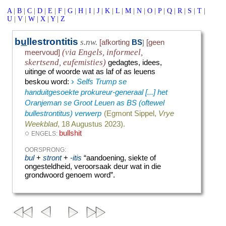
A
|
B
|
C
|
D
|
E
|
F
|
G
|
H
|
I
|
J
|
K
|
L
|
M
|
N
|
O
|
P
|
Q
|
R
|
S
|
T
|
U
|
V
|
W
|
X
|
Y
|
Z
b
u
llestrontitis
s.nw.
[afkorting
BS
[geen
]
(via Engels, informeel,
meervoud]
skertsend, eufemisties)
gedagtes, idees,
uitinge of woorde wat as laf of as leuens
›
beskou word
:
Selfs Trump se
handuitgesoekte prokureur-generaal [...] het
Oranjeman se Groot Leuen as BS (oftewel
bullestrontitus) verwerp
(Egmont Sippel,
Vrye
Weekblad
, 18 Augustus 2023).
◌
bullshit
ENGELS:
OORSPRONG:
bul
+
stront
+
-itis
“aandoening, siekte of
ongesteldheid, veroorsaak deur wat in die
grondwoord genoem word”.