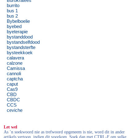
Burokratees
burrito
bus 1
bus 2
Bybelboelie
byebed
byeterapie
bystanddood
bystandselfdood
bystandsterfte
bysteekkoek
calavera
calzone
Camissa
cannoli
captcha
caput
Cas9
CBD
CBDC
CCS
ceviche
Let wel
As ’n soekwoord nie as trefwoord opgeneem is nie, word dit in ander
artikels vertoon, indien dit voorkom. Soek dan met CTRL-F om sulke