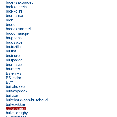
broeksakoproep
brokkelbrein
brokkolini
bromanse
bron
brood
broodkrummel
broodmandjie
brugbaba
brugslaper
bruidzilla
bruilof
bruindrein
brulpadda
brumasie
brumeer
Bs en Vs
BS-radar
Buff
buisdrukker
buiskopdoek
buisserp
buiteboud-aan-buiteboud
bullebakkie
bullestrontitis
bulletjierugby