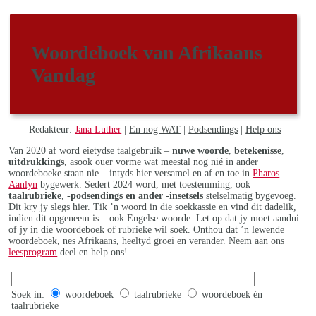
Woordeboek van Afrikaans
Vandag
Redakteur:
Jana Luther
|
En nog WAT
|
Podsendings
|
Help ons
Van 2020 af word eietydse taalgebruik –
nuwe woorde
,
betekenisse
,
uitdrukkings
, asook ouer vorme wat meestal nog nié in ander
woordeboeke staan nie – intyds hier versamel en af en toe in
Pharos
Aanlyn
bygewerk. Sedert 2024 word, met toestemming, ook
taalrubrieke
,
-podsendings en ander -insetsels
stelselmatig bygevoeg.
Dit kry jy slegs hier. Tik ’n woord in die soekkassie en vind dit dadelik,
indien dit opgeneem is – ook Engelse woorde. Let op dat jy moet aandui
of jy in die woordeboek of rubrieke wil soek. Onthou dat ’n lewende
woordeboek, nes Afrikaans, heeltyd groei en verander. Neem aan ons
leesprogram
deel en help ons!
Soek in:
woordeboek
taalrubrieke
woordeboek én
taalrubrieke