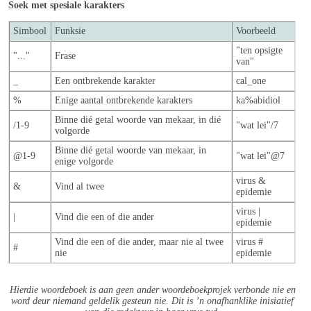
Soek met spesiale karakters
Simbool
Funksie
Voorbeeld
"ten opsigte
"..."
Frase
van"
_
Een ontbrekende karakter
cal_one
%
Enige aantal ontbrekende karakters
ka%abidiol
Binne dié getal woorde van mekaar, in dié
/1-9
"wat lei"/7
volgorde
Binne dié getal woorde van mekaar, in
@1-9
"wat lei"@7
enige volgorde
virus &
&
Vind al twee
epidemie
virus |
|
Vind die een of die ander
epidemie
Vind die een of die ander, maar nie al twe
e
virus #
#
nie
epidemie
Hierdie woordeboek is aan geen ander woordeboekprojek verbonde nie en
word deur niemand geldelik gesteun nie. Dit is ’n onafhanklike inisiatief