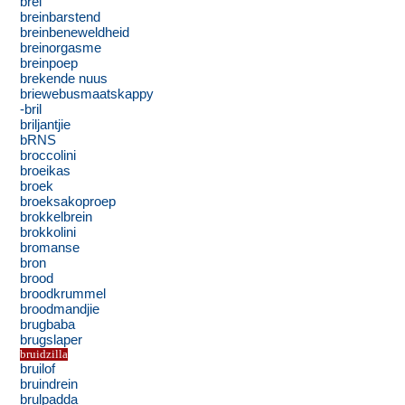
brei
breinbarstend
breinbeneweldheid
breinorgasme
breinpoep
brekende nuus
briewebusmaatskappy
-bril
briljantjie
bRNS
broccolini
broeikas
broek
broeksakoproep
brokkelbrein
brokkolini
bromanse
bron
brood
broodkrummel
broodmandjie
brugbaba
brugslaper
bruidzilla
bruilof
bruindrein
brulpadda