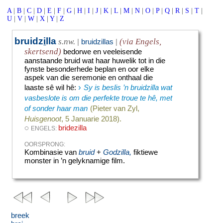
A
|
B
|
C
|
D
|
E
|
F
|
G
|
H
|
I
|
J
|
K
|
L
|
M
|
N
|
O
|
P
|
Q
|
R
|
S
|
T
|
U
|
V
|
W
|
X
|
Y
|
Z
bruidz
i
lla
s.nw.
(via Engels,
|
bruidzillas
|
skertsend)
bedorwe en veeleisende
aanstaande bruid wat haar huwelik tot in die
fynste besonderhede beplan en oor elke
aspek van die seremonie en onthaal die
›
laaste sê wil hê
:
Sy is beslis ’n bruidzilla wat
vasbeslote is om die perfekte troue te hê, met
of sonder haar man
(Pieter van Zyl,
Huisgenoot
, 5 Januarie 2018).
◌
bridezilla
ENGELS:
OORSPRONG:
Kombinasie van
bruid
+
Godzilla,
fiktiewe
monster in ’n gelyknamige film.
breek