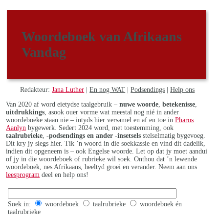
Woordeboek van Afrikaans
Vandag
Redakteur:
Jana Luther
|
En nog WAT
|
Podsendings
|
Help ons
Van 2020 af word eietydse taalgebruik –
nuwe woorde
,
betekenisse
,
uitdrukkings
, asook ouer vorme wat meestal nog nié in ander
woordeboeke staan nie – intyds hier versamel en af en toe in
Pharos
Aanlyn
bygewerk. Sedert 2024 word, met toestemming, ook
taalrubrieke
,
-podsendings en ander -insetsels
stelselmatig bygevoeg.
Dit kry jy slegs hier. Tik ’n woord in die soekkassie en vind dit dadelik,
indien dit opgeneem is – ook Engelse woorde. Let op dat jy moet aandui
of jy in die woordeboek of rubrieke wil soek. Onthou dat ’n lewende
woordeboek, nes Afrikaans, heeltyd groei en verander. Neem aan ons
leesprogram
deel en help ons!
Soek in:
woordeboek
taalrubrieke
woordeboek én
taalrubrieke