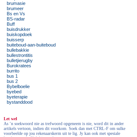
brumasie
brumeer
Bs en Vs
BS-radar
Buff
buisdrukker
buiskopdoek
buisserp
buiteboud-aan-buiteboud
bullebakkie
bullestrontitis
bulletjierugby
Burokratees
burrito
bus 1
bus 2
Bybelboelie
byebed
byeterapie
bystanddood
Let wel
As ’n soekwoord nie as trefwoord opgeneem is nie, word dit in ander
artikels vertoon, indien dit voorkom. Soek dan met CTRL-F om sulke
voorbeelde op jou rekenaarskerm uit te lig. Jy kan ook met spesiale