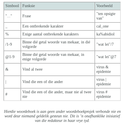
Simbool
Funksie
Voorbeeld
"ten opsigte
"..."
Frase
van"
_
Een ontbrekende karakter
cal_one
%
Enige aantal ontbrekende karakters
ka%abidiol
Binne dié getal woorde van mekaar, in dié
/1-9
"wat lei"/7
volgorde
Binne dié getal woorde van mekaar, in
@1-9
"wat lei"@7
enige volgorde
virus &
&
Vind al twee
epidemie
virus |
|
Vind die een of die ander
epidemie
Vind die een of die ander, maar nie al twe
e
virus #
#
nie
epidemie
Hierdie woordeboek is aan geen ander woordeboekprojek verbonde nie en
word deur niemand geldelik gesteun nie. Dit is ’n onafhanklike inisiatief
van die redakteur in haar vrye tyd.