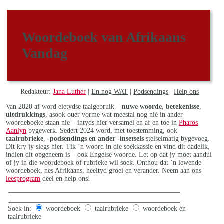
Woordeboek van Afrikaans
Vandag
Redakteur:
Jana Luther
|
En nog WAT
|
Podsendings
|
Help ons
Van 2020 af word eietydse taalgebruik –
nuwe woorde
,
betekenisse
,
uitdrukkings
, asook ouer vorme wat meestal nog nié in ander
woordeboeke staan nie – intyds hier versamel en af en toe in
Pharos
Aanlyn
bygewerk. Sedert 2024 word, met toestemming, ook
taalrubrieke
,
-podsendings en ander -insetsels
stelselmatig bygevoeg.
Dit kry jy slegs hier. Tik ’n woord in die soekkassie en vind dit dadelik,
indien dit opgeneem is – ook Engelse woorde. Let op dat jy moet aandui
of jy in die woordeboek of rubrieke wil soek. Onthou dat ’n lewende
woordeboek, nes Afrikaans, heeltyd groei en verander. Neem aan ons
leesprogram
deel en help ons!
Soek in:
woordeboek
taalrubrieke
woordeboek én
taalrubrieke