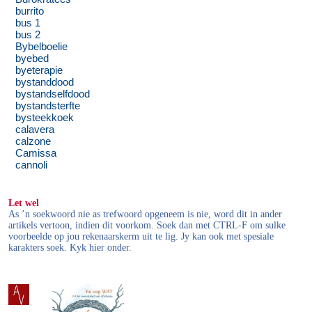
burrito
bus 1
bus 2
Bybelboelie
byebed
byeterapie
bystanddood
bystandselfdood
bystandsterfte
bysteekkoek
calavera
calzone
Camissa
cannoli
Let wel
As ’n soekwoord nie as trefwoord opgeneem is nie, word dit in ander
artikels vertoon, indien dit voorkom. Soek dan met CTRL-F om sulke
voorbeelde op jou rekenaarskerm uit te lig. Jy kan ook met spesiale
karakters soek. Kyk hier onder.