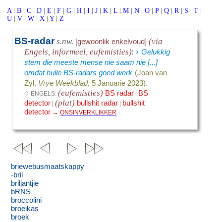
A
|
B
|
C
|
D
|
E
|
F
|
G
|
H
|
I
|
J
|
K
|
L
|
M
|
N
|
O
|
P
|
Q
|
R
|
S
|
T
|
U
|
V
|
W
|
X
|
Y
|
Z
BS-radar
s.nw.
(via
[gewoonlik enkelvoud]
›
Engels, informeel, eufemisties)
:
Gelukkig
stem die meeste mense nie saam nie [...]
omdat hulle BS-radars goed werk
(Joan van
Zyl,
Vrye Weekblad
, 5 Januarie 2023).
(eufemisties)
◌
BS radar
BS
ENGELS:
|
(plat)
detector
bullshit radar
bullshit
|
|
detector
→
ONSINVERKLIKKER
briewebusmaatskappy
-bril
briljantjie
bRNS
broccolini
broeikas
broek