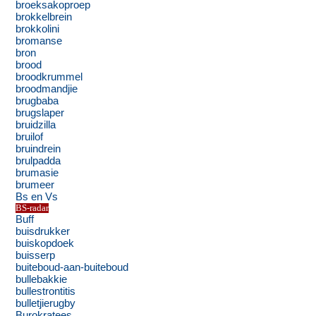
broeksakoproep
brokkelbrein
brokkolini
bromanse
bron
brood
broodkrummel
broodmandjie
brugbaba
brugslaper
bruidzilla
bruilof
bruindrein
brulpadda
brumasie
brumeer
Bs en Vs
BS-radar
Buff
buisdrukker
buiskopdoek
buisserp
buiteboud-aan-buiteboud
bullebakkie
bullestrontitis
bulletjierugby
Burokratees