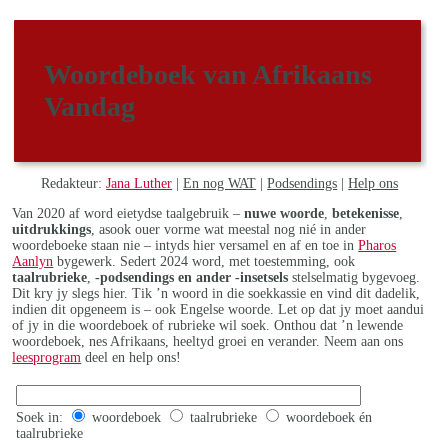
Woordeboek van Afrikaans
Vandag
Redakteur:
Jana Luther
|
En nog WAT
|
Podsendings
|
Help ons
Van 2020 af word eietydse taalgebruik –
nuwe woorde
,
betekenisse
,
uitdrukkings
, asook ouer vorme wat meestal nog nié in ander
woordeboeke staan nie – intyds hier versamel en af en toe in
Pharos
Aanlyn
bygewerk. Sedert 2024 word, met toestemming, ook
taalrubrieke
,
-podsendings en ander -insetsels
stelselmatig bygevoeg.
Dit kry jy slegs hier. Tik ’n woord in die soekkassie en vind dit dadelik,
indien dit opgeneem is – ook Engelse woorde. Let op dat jy moet aandui
of jy in die woordeboek of rubrieke wil soek. Onthou dat ’n lewende
woordeboek, nes Afrikaans, heeltyd groei en verander. Neem aan ons
leesprogram
deel en help ons!
Soek in:
woordeboek
taalrubrieke
woordeboek én
taalrubrieke