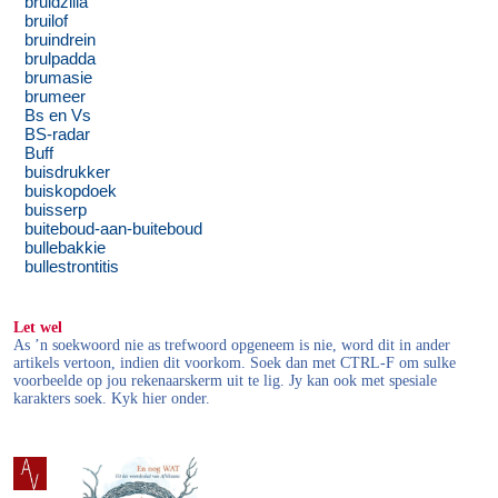
bruidzilla
bruilof
bruindrein
brulpadda
brumasie
brumeer
Bs en Vs
BS-radar
Buff
buisdrukker
buiskopdoek
buisserp
buiteboud-aan-buiteboud
bullebakkie
bullestrontitis
Let wel
As ’n soekwoord nie as trefwoord opgeneem is nie, word dit in ander
artikels vertoon, indien dit voorkom. Soek dan met CTRL-F om sulke
voorbeelde op jou rekenaarskerm uit te lig. Jy kan ook met spesiale
karakters soek. Kyk hier onder.