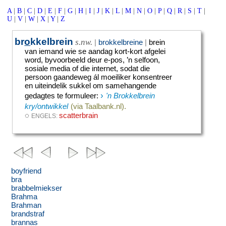
A
|
B
|
C
|
D
|
E
|
F
|
G
|
H
|
I
|
J
|
K
|
L
|
M
|
N
|
O
|
P
|
Q
|
R
|
S
|
T
|
U
|
V
|
W
|
X
|
Y
|
Z
br
o
kkelbrein
s.nw.
|
brokkelbreine
|
brein
van iemand wie se aandag kort-kort afgelei
word, byvoorbeeld deur e-pos, ’n selfoon,
sosiale media of die internet, sodat die
persoon gaandeweg ál moeiliker konsentreer
en uiteindelik sukkel om samehangende
›
gedagtes te formuleer
:
'n Brokkelbrein
kry/ontwikkel
(via Taalbank.nl).
◌
scatterbrain
ENGELS:
boyfriend
bra
brabbelmiekser
Brahma
Brahman
brandstraf
brannas