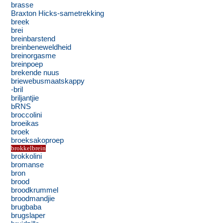
brasse
Braxton Hicks-sametrekking
breek
brei
breinbarstend
breinbeneweldheid
breinorgasme
breinpoep
brekende nuus
briewebusmaatskappy
-bril
briljantjie
bRNS
broccolini
broeikas
broek
broeksakoproep
brokkelbrein
brokkolini
bromanse
bron
brood
broodkrummel
broodmandjie
brugbaba
brugslaper