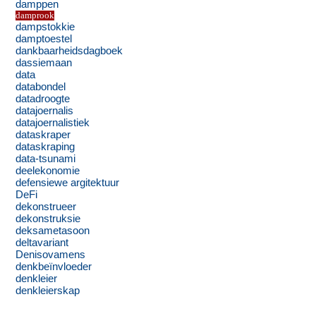
damppen
damprook
dampstokkie
damptoestel
dankbaarheidsdagboek
dassiemaan
data
databondel
datadroogte
datajoernalis
datajoernalistiek
dataskraper
dataskraping
data-tsunami
deelekonomie
defensiewe argitektuur
DeFi
dekonstrueer
dekonstruksie
deksametasoon
deltavariant
Denisovamens
denkbeïnvloeder
denkleier
denkleierskap