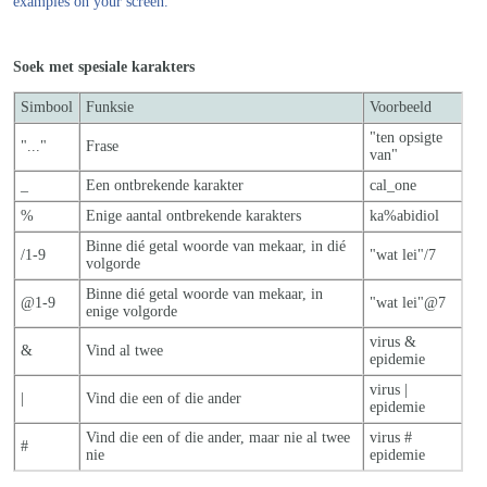
examples on your screen.
Soek met spesiale karakters
Simbool
Funksie
Voorbeeld
"ten opsigte
"..."
Frase
van"
_
Een ontbrekende karakter
cal_one
%
Enige aantal ontbrekende karakters
ka%abidiol
Binne dié getal woorde van mekaar, in dié
/1-9
"wat lei"/7
volgorde
Binne dié getal woorde van mekaar, in
@1-9
"wat lei"@7
enige volgorde
virus &
&
Vind al twee
epidemie
virus |
|
Vind die een of die ander
epidemie
Vind die een of die ander, maar nie al twe
e
virus #
#
nie
epidemie