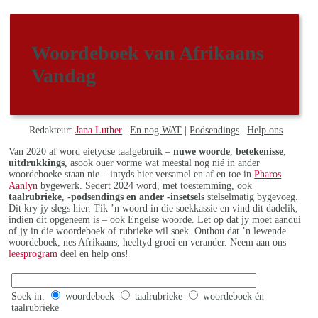
Woordeboek van Afrikaans
Vandag
Redakteur:
Jana Luther
|
En nog WAT
|
Podsendings
|
Help ons
Van 2020 af word eietydse taalgebruik –
nuwe woorde
,
betekenisse
,
uitdrukkings
, asook ouer vorme wat meestal nog nié in ander
woordeboeke staan nie – intyds hier versamel en af en toe in
Pharos
Aanlyn
bygewerk. Sedert 2024 word, met toestemming, ook
taalrubrieke
,
-podsendings en ander -insetsels
stelselmatig bygevoeg.
Dit kry jy slegs hier. Tik ’n woord in die soekkassie en vind dit dadelik,
indien dit opgeneem is – ook Engelse woorde. Let op dat jy moet aandui
of jy in die woordeboek of rubrieke wil soek. Onthou dat ’n lewende
woordeboek, nes Afrikaans, heeltyd groei en verander. Neem aan ons
leesprogram
deel en help ons!
Soek in:
woordeboek
taalrubrieke
woordeboek én
taalrubrieke