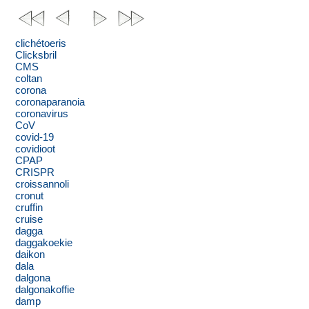
clichétoeris
Clicksbril
CMS
coltan
corona
coronaparanoia
coronavirus
CoV
covid-19
covidioot
CPAP
CRISPR
croissannoli
cronut
cruffin
cruise
dagga
daggakoekie
daikon
dala
dalgona
dalgonakoffie
damp