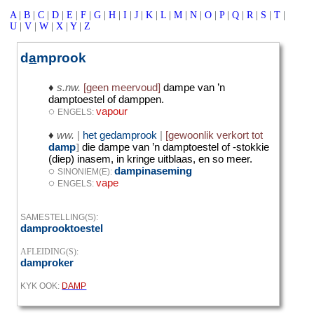
A
|
B
|
C
|
D
|
E
|
F
|
G
|
H
|
I
|
J
|
K
|
L
|
M
|
N
|
O
|
P
|
Q
|
R
|
S
|
T
|
U
|
V
|
W
|
X
|
Y
|
Z
d
a
mprook
♦
s.nw.
[geen meervoud]
dampe van ’n
damptoestel of damppen.
◌
vapour
ENGELS:
♦
ww.
|
het gedamprook
|
[gewoonlik verkort tot
damp
]
die dampe van ’n damptoestel of -stokkie
(diep) inasem, in kringe uitblaas, en so meer.
◌
dampinaseming
SINONIEM(E):
◌
vape
ENGELS:
SAMESTELLING(S):
damprooktoestel
AFLEIDING(S):
damproker
KYK OOK:
DAMP