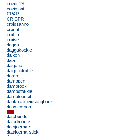
covid-19
covidioot
CPAP
CRISPR
croissannoli
cronut
cruffin
cruise
dagga
daggakoekie
daikon
dala
dalgona
dalgonakoffie
damp
damppen
damprook
dampstokkie
damptoestel
dankbaarheidsdagboek
dassiemaan
data
databondel
datadroogte
datajoernalis
datajoernalistiek