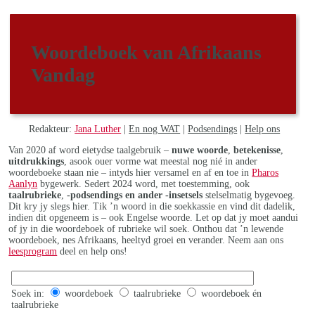
Woordeboek van Afrikaans
Vandag
Redakteur:
Jana Luther
|
En nog WAT
|
Podsendings
|
Help ons
Van 2020 af word eietydse taalgebruik –
nuwe woorde
,
betekenisse
,
uitdrukkings
, asook ouer vorme wat meestal nog nié in ander
woordeboeke staan nie – intyds hier versamel en af en toe in
Pharos
Aanlyn
bygewerk. Sedert 2024 word, met toestemming, ook
taalrubrieke
,
-podsendings en ander -insetsels
stelselmatig bygevoeg.
Dit kry jy slegs hier. Tik ’n woord in die soekkassie en vind dit dadelik,
indien dit opgeneem is – ook Engelse woorde. Let op dat jy moet aandui
of jy in die woordeboek of rubrieke wil soek. Onthou dat ’n lewende
woordeboek, nes Afrikaans, heeltyd groei en verander. Neem aan ons
leesprogram
deel en help ons!
Soek in:
woordeboek
taalrubrieke
woordeboek én
taalrubrieke