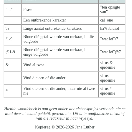
"ten opsigte
"..."
Frase
van"
_
Een ontbrekende karakter
cal_one
%
Enige aantal ontbrekende karakters
ka%abidiol
Binne dié getal woorde van mekaar, in dié
/1-9
"wat lei"/7
volgorde
Binne dié getal woorde van mekaar, in
@1-9
"wat lei"@7
enige volgorde
virus &
&
Vind al twee
epidemie
virus |
|
Vind die een of die ander
epidemie
Vind die een of die ander, maar nie al twe
e
virus #
#
nie
epidemie
Hierdie woordeboek is aan geen ander woordeboekprojek verbonde nie en
word deur niemand geldelik gesteun nie. Dit is ’n onafhanklike inisiatief
van die redakteur in haar vrye tyd.
Kopiereg © 2020-2026 Jana Luther