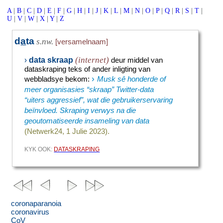
A
|
B
|
C
|
D
|
E
|
F
|
G
|
H
|
I
|
J
|
K
|
L
|
M
|
N
|
O
|
P
|
Q
|
R
|
S
|
T
|
U
|
V
|
W
|
X
|
Y
|
Z
d
a
ta
s.nw.
[versamelnaam]
(internet)
data skraap
›
deur middel van
dataskraping teks of ander inligting van
›
webbladsye bekom
:
Musk sê honderde of
meer organisasies “skraap” Twitter-data
“uiters aggressief”, wat die gebruikerservaring
beïnvloed. Skraping verwys na die
geoutomatiseerde insameling van data
(Netwerk24, 1 Julie 2023).
KYK OOK:
DATASKRAPING
coronaparanoia
coronavirus
CoV