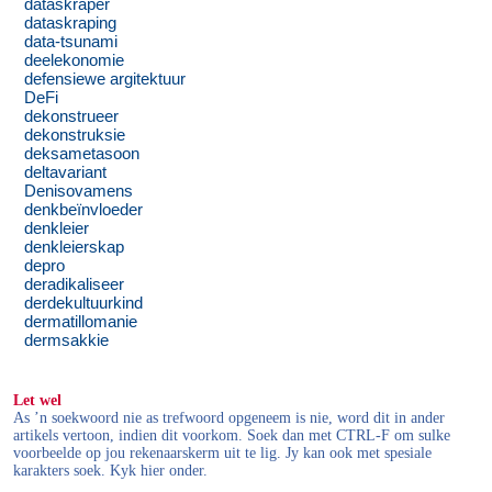
dataskraper
dataskraping
data-tsunami
deelekonomie
defensiewe argitektuur
DeFi
dekonstrueer
dekonstruksie
deksametasoon
deltavariant
Denisovamens
denkbeïnvloeder
denkleier
denkleierskap
depro
deradikaliseer
derdekultuurkind
dermatillomanie
dermsakkie
Let wel
As ’n soekwoord nie as trefwoord opgeneem is nie, word dit in ander
artikels vertoon, indien dit voorkom. Soek dan met CTRL-F om sulke
voorbeelde op jou rekenaarskerm uit te lig. Jy kan ook met spesiale
karakters soek. Kyk hier onder.