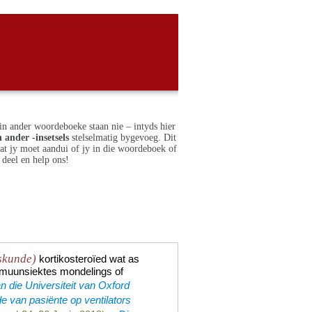
in ander woordeboeke staan nie – intyds hier
 ander -insetsels
stelselmatig bygevoeg. Dit
dat jy moet aandui of jy in die woordeboek of
deel en help ons!
skunde)
kortikosteroïed wat as
immuunsiektes mondelings of
n die Universiteit van Oxford
e van pasiënte op ventilators