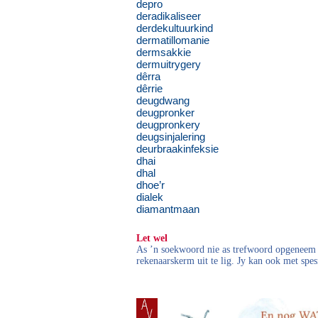
depro
deradikaliseer
derdekultuurkind
dermatillomanie
dermsakkie
dermuitrygery
dêrra
dêrrie
deugdwang
deugpronker
deugpronkery
deugsinjalering
deurbraakinfeksie
dhai
dhal
dhoe’r
dialek
diamantmaan
Let wel
As ’n soekwoord nie as trefwoord opgeneem i
rekenaarskerm uit te lig. Jy kan ook met spes