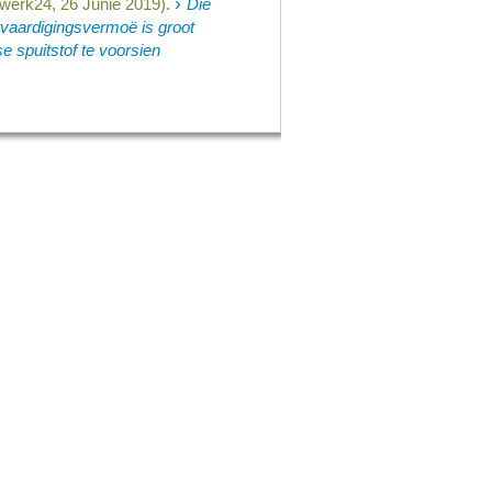
›
werk24, 26 Junie 2019).
Die
vaardigingsvermoë is groot
 spuitstof te voorsien