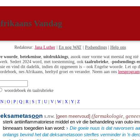
frikaans Vandag
Redakteur:
Jana Luther
|
En nog WAT
|
Podsendings
|
Help ons
e woorde
,
betekenisse
,
uitdrukkings
, asook ouer vorme wat meestal nog nié 
erk. Sedert 2024 word, met toestemming, ook
taalrubrieke
,
-podsendings en
assie en vind dit dadelik, indien dit opgeneem is – ook Engelse woorde. Let op 
ordeboek, nes Afrikaans, heeltyd groei en verander. Neem aan ons
leesprogram
woordeboek én taalrubrieke
N
|
O
|
P
|
Q
|
R
|
S
|
T
|
U
|
V
|
W
|
X
|
Y
|
Z
deksametas
oo
n
s.nw.
(farmakologie, genee
[geen meervoud]
sterk antiinflammatoriese middel en vir die behandeling van outo-
›
binneaars toegedien kan word
:
Die goeie nuus is dat navorsers aa
onlangs bevind het dat deksametasoon sterftes verminder in ’n derd