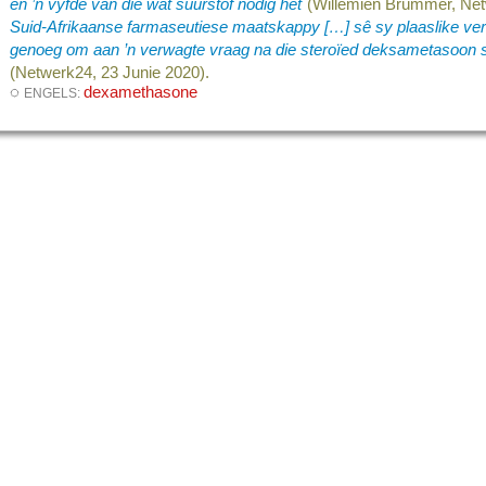
en ’n vyfde van dié wat suurstof nodig het
(Willemien Brümmer, Net
Suid-Afrikaanse farmaseutiese maatskappy […] sê sy plaaslike ver
genoeg om aan ’n verwagte vraag na die steroïed deksametasoon se
(Netwerk24, 23 Junie 2020).
◌
dexamethasone
ENGELS: