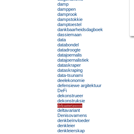
damp
damppen
damprook
dampstokkie
damptoestel
dankbaarheidsdagboek
dassiemaan
data
databondel
datadroogte
datajoernalis
datajoernalistiek
dataskraper
dataskraping
data-tsunami
deelekonomie
defensiewe argitektuur
DeFi
dekonstrueer
dekonstruksie
deksametasoon
deltavariant
Denisovamens
denkbeïnvloeder
denkleier
denkleierskap