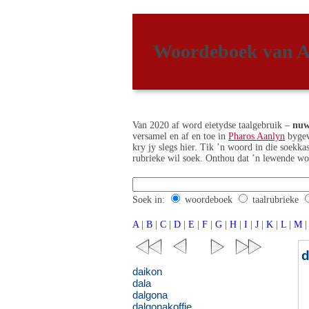
Woordeboek van A
Van 2020 af word eietydse taalgebruik –
nuw
versamel en af en toe in
Pharos Aanlyn
bygew
kry jy slegs hier. Tik ’n woord in die soekk
rubrieke wil soek. Onthou dat ’n lewende wo
Soek in:
woordeboek
taalrubrieke
A
|
B
|
C
|
D
|
E
|
F
|
G
|
H
|
I
|
J
|
K
|
L
|
M
|
daikon
dala
dalgona
dalgonakoffie