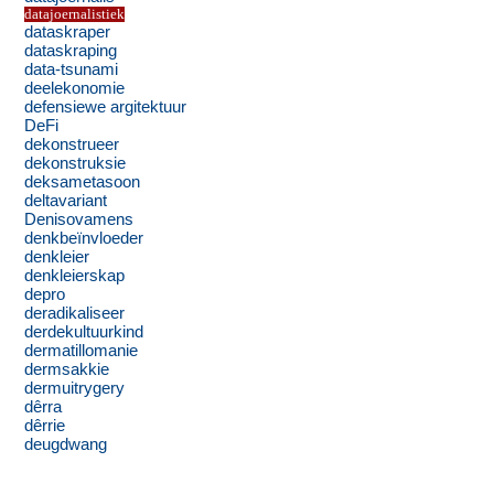
datajoernalistiek
dataskraper
dataskraping
data-tsunami
deelekonomie
defensiewe argitektuur
DeFi
dekonstrueer
dekonstruksie
deksametasoon
deltavariant
Denisovamens
denkbeïnvloeder
denkleier
denkleierskap
depro
deradikaliseer
derdekultuurkind
dermatillomanie
dermsakkie
dermuitrygery
dêrra
dêrrie
deugdwang