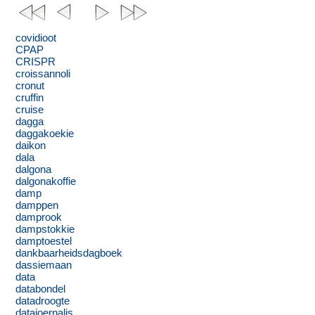
covidioot
CPAP
CRISPR
croissannoli
cronut
cruffin
cruise
dagga
daggakoekie
daikon
dala
dalgona
dalgonakoffie
damp
damppen
damprook
dampstokkie
damptoestel
dankbaarheidsdagboek
dassiemaan
data
databondel
datadroogte
datajoernalis