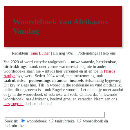
Woordeboek van Afrikaans
Vandag
Redakteur:
Jana Luther
|
En nog WAT
|
Podsendings
|
Help ons
Van 2020 af word eietydse taalgebruik –
nuwe woorde
,
betekenisse
,
uitdrukkings
, asook ouer vorme wat meestal nog nié in ander
woordeboeke staan nie – intyds hier versamel en af en toe in
Pharos
Aanlyn
bygewerk. Sedert 2024 word, met toestemming, ook
taalrubrieke
,
-podsendings en ander -insetsels
stelselmatig bygevoeg.
Dit kry jy slegs hier. Tik ’n woord in die soekkassie en vind dit dadelik,
indien dit opgeneem is – ook Engelse woorde. Let op dat jy moet aandui
of jy in die woordeboek of rubrieke wil soek. Onthou dat ’n lewende
woordeboek, nes Afrikaans, heeltyd groei en verander. Neem aan ons
leesprogram
deel en help ons!
Soek in:
woordeboek
taalrubrieke
woordeboek én
taalrubrieke