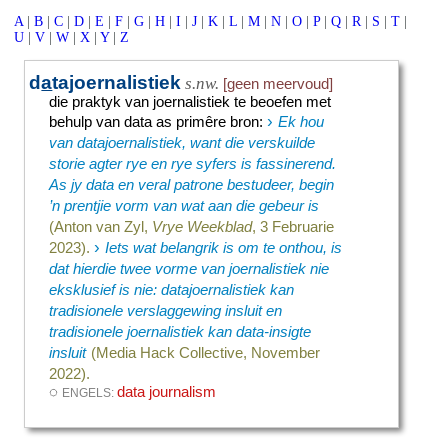
A
|
B
|
C
|
D
|
E
|
F
|
G
|
H
|
I
|
J
|
K
|
L
|
M
|
N
|
O
|
P
|
Q
|
R
|
S
|
T
|
U
|
V
|
W
|
X
|
Y
|
Z
d
a
tajoernalistiek
s.nw.
[geen meervoud]
die praktyk van joernalistiek te beoefen met
›
behulp van data as primêre bron
:
Ek hou
van datajoernalistiek, want die verskuilde
storie agter rye en rye syfers is fassinerend.
As jy data en veral patrone bestudeer, begin
’n prentjie vorm van wat aan die gebeur is
(Anton van Zyl,
Vrye Weekblad
, 3 Februarie
›
2023).
Iets wat belangrik is om te onthou, is
dat hierdie twee vorme van joernalistiek nie
eksklusief is nie: datajoernalistiek kan
tradisionele verslaggewing insluit en
tradisionele joernalistiek kan data-insigte
insluit
(Media Hack Collective, November
2022).
◌
data journalism
ENGELS: