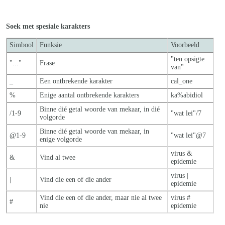
Soek met spesiale karakters
Simbool
Funksie
Voorbeeld
"ten opsigte
"..."
Frase
van"
_
Een ontbrekende karakter
cal_one
%
Enige aantal ontbrekende karakters
ka%abidiol
Binne dié getal woorde van mekaar, in dié
/1-9
"wat lei"/7
volgorde
Binne dié getal woorde van mekaar, in
@1-9
"wat lei"@7
enige volgorde
virus &
&
Vind al twee
epidemie
virus |
|
Vind die een of die ander
epidemie
Vind die een of die ander, maar nie al twe
e
virus #
#
nie
epidemie