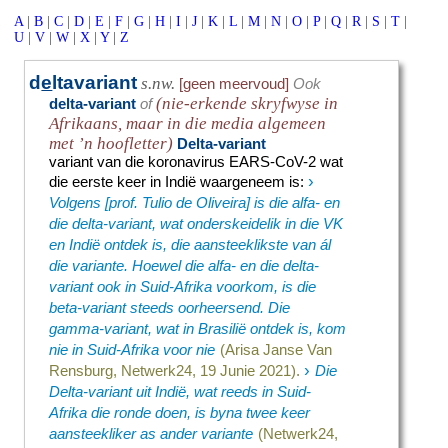
A
|
B
|
C
|
D
|
E
|
F
|
G
|
H
|
I
|
J
|
K
|
L
|
M
|
N
|
O
|
P
|
Q
|
R
|
S
|
T
|
U
|
V
|
W
|
X
|
Y
|
Z
d
e
ltavariant
s.nw.
[geen meervoud]
Ook
(nie-erkende skryfwyse in
delta-variant
of
Afrikaans, maar in die media algemeen
met ’n hoofletter)
Delta-variant
variant van die koronavirus EARS-CoV-2 wat
›
die eerste keer in Indië waargeneem is
:
Volgens [prof. Tulio de Oliveira] is die alfa- en
die delta-variant, wat onderskeidelik in die VK
en Indië ontdek is, die aansteeklikste van ál
die variante. Hoewel die alfa- en die delta-
variant ook in Suid-Afrika voorkom, is die
beta-variant steeds oorheersend. Die
gamma-variant, wat in Brasilië ontdek is, kom
nie in Suid-Afrika voor nie
(Arisa Janse Van
›
Rensburg, Netwerk24, 19 Junie 2021).
Die
Delta-variant uit Indië, wat reeds in Suid-
Afrika die ronde doen, is byna twee keer
aansteekliker as ander variante
(Netwerk24,