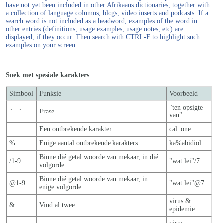
have not yet been included in other Afrikaans dictionaries, together with
a collection of language columns, blogs, video inserts and podcasts. If a
search word is not included as a headword, examples of the word in
other entries (definitions, usage examples, usage notes, etc) are
displayed, if they occur. Then search with CTRL-F to highlight such
examples on your screen.
Soek met spesiale karakters
Simbool
Funksie
Voorbeeld
"ten opsigte
"..."
Frase
van"
_
Een ontbrekende karakter
cal_one
%
Enige aantal ontbrekende karakters
ka%abidiol
Binne dié getal woorde van mekaar, in dié
/1-9
"wat lei"/7
volgorde
Binne dié getal woorde van mekaar, in
@1-9
"wat lei"@7
enige volgorde
virus &
&
Vind al twee
epidemie
virus |