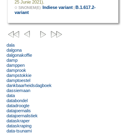
25 Junie 2021).
◌
Indiese variant
B.1.617.2-
SINONIEM(E):
|
variant
dala
dalgona
dalgonakoffie
damp
damppen
damprook
dampstokkie
damptoestel
dankbaarheidsdagboek
dassiemaan
data
databondel
datadroogte
datajoernalis
datajoernalistiek
dataskraper
dataskraping
data-tsunami