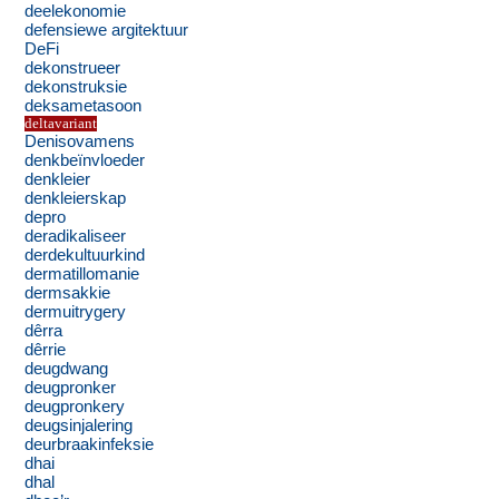
deelekonomie
defensiewe argitektuur
DeFi
dekonstrueer
dekonstruksie
deksametasoon
deltavariant
Denisovamens
denkbeïnvloeder
denkleier
denkleierskap
depro
deradikaliseer
derdekultuurkind
dermatillomanie
dermsakkie
dermuitrygery
dêrra
dêrrie
deugdwang
deugpronker
deugpronkery
deugsinjalering
deurbraakinfeksie
dhai
dhal