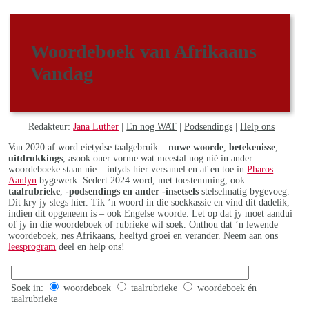
Woordeboek van Afrikaans
Vandag
Redakteur:
Jana Luther
|
En nog WAT
|
Podsendings
|
Help ons
Van 2020 af word eietydse taalgebruik –
nuwe woorde
,
betekenisse
,
uitdrukkings
, asook ouer vorme wat meestal nog nié in ander
woordeboeke staan nie – intyds hier versamel en af en toe in
Pharos
Aanlyn
bygewerk. Sedert 2024 word, met toestemming, ook
taalrubrieke
,
-podsendings en ander -insetsels
stelselmatig bygevoeg.
Dit kry jy slegs hier. Tik ’n woord in die soekkassie en vind dit dadelik,
indien dit opgeneem is – ook Engelse woorde. Let op dat jy moet aandui
of jy in die woordeboek of rubrieke wil soek. Onthou dat ’n lewende
woordeboek, nes Afrikaans, heeltyd groei en verander. Neem aan ons
leesprogram
deel en help ons!
Soek in:
woordeboek
taalrubrieke
woordeboek én
taalrubrieke