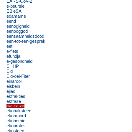
EARS-CoV-2
e-beursie
EBieSA
edamame
eend
eenogigheid
eenooggod
eensaamheidsdood
een-tot-een-gesprek
eet
e-fiets
efundja
e-gesondheid
EHHP
Eid
Eid-oel-Fiter
einarooi
eisbein
ejiao
ekfrakties
ekfrase
eko-aktivis
ekobaksteen
ekomoord
ekonomie
ekoprotes
ekosteen