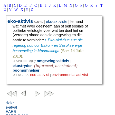
A
|
B
|
C
|
D
|
E
|
F
|
G
|
H
|
I
|
J
|
K
|
L
|
M
|
N
|
O
|
P
|
Q
|
R
|
S
|
T
|
U
|
V
|
W
|
X
|
Y
|
Z
e
ko-aktivis
s.nw.
|
eko-aktiviste
|
Iemand
wat met ywer deelneem aan of self sosiale of
politieke veldtogte voer wat ten doel het om
(verdere) skade aan die omgewing en die
›
aarde te verhinder
:
Eko-aktiviste sue die
regering nou oor Eskom en Sasol se erge
besoedeling in Mpumalanga
(
Son
, 14 Julie
2019).
◌
omgewingsaktivis
SINONIEM(E):
|
(informeel, neerhalend)
ekostryder
|
boomomhelser
◌
eco-activist
environmental activist
ENGELS:
|
dzikr
e-afval
EARS