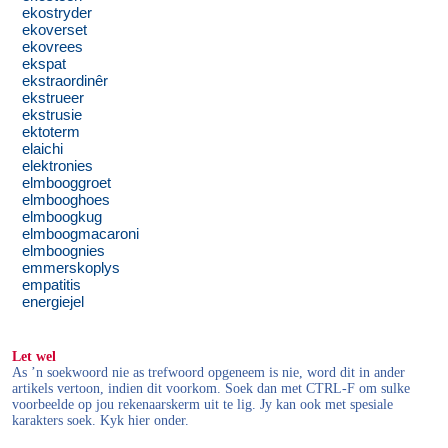
ekostryder
ekoverset
ekovrees
ekspat
ekstraordinêr
ekstrueer
ekstrusie
ektoterm
elaichi
elektronies
elmbooggroet
elmbooghoes
elmboogkug
elmboogmacaroni
elmboognies
emmerskoplys
empatitis
energiejel
Let wel
As ’n soekwoord nie as trefwoord opgeneem is nie, word dit in ander
artikels vertoon, indien dit voorkom. Soek dan met CTRL-F om sulke
voorbeelde op jou rekenaarskerm uit te lig. Jy kan ook met spesiale
karakters soek. Kyk hier onder.