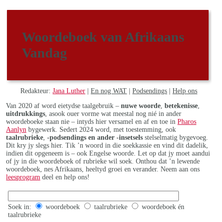
Woordeboek van Afrikaans
Vandag
Redakteur:
Jana Luther
|
En nog WAT
|
Podsendings
|
Help ons
Van 2020 af word eietydse taalgebruik –
nuwe woorde
,
betekenisse
,
uitdrukkings
, asook ouer vorme wat meestal nog nié in ander
woordeboeke staan nie – intyds hier versamel en af en toe in
Pharos
Aanlyn
bygewerk. Sedert 2024 word, met toestemming, ook
taalrubrieke
,
-podsendings en ander -insetsels
stelselmatig bygevoeg.
Dit kry jy slegs hier. Tik ’n woord in die soekkassie en vind dit dadelik,
indien dit opgeneem is – ook Engelse woorde. Let op dat jy moet aandui
of jy in die woordeboek of rubrieke wil soek. Onthou dat ’n lewende
woordeboek, nes Afrikaans, heeltyd groei en verander. Neem aan ons
leesprogram
deel en help ons!
Soek in:
woordeboek
taalrubrieke
woordeboek én
taalrubrieke