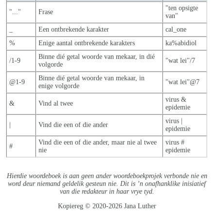
"ten opsigte
"..."
Frase
van"
_
Een ontbrekende karakter
cal_one
%
Enige aantal ontbrekende karakters
ka%abidiol
Binne dié getal woorde van mekaar, in dié
/1-9
"wat lei"/7
volgorde
Binne dié getal woorde van mekaar, in
@1-9
"wat lei"@7
enige volgorde
virus &
&
Vind al twee
epidemie
virus |
|
Vind die een of die ander
epidemie
Vind die een of die ander, maar nie al twe
e
virus #
#
nie
epidemie
Hierdie woordeboek is aan geen ander woordeboekprojek verbonde nie en
word deur niemand geldelik gesteun nie. Dit is ’n onafhanklike inisiatief
van die redakteur in haar vrye tyd.
Kopiereg © 2020-2026 Jana Luther