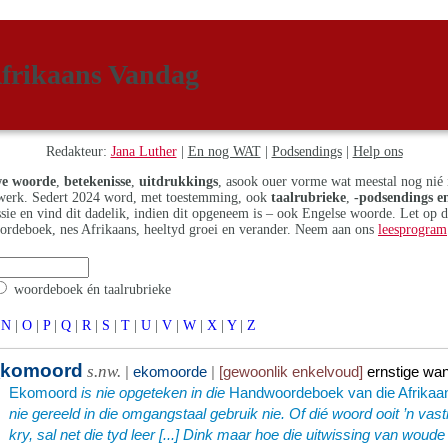
frikaans Vandag
Redakteur:
Jana Luther
|
En nog WAT
|
Podsendings
|
Help ons
e woorde
,
betekenisse
,
uitdrukkings
, asook ouer vorme wat meestal nog nié 
erk. Sedert 2024 word, met toestemming, ook
taalrubrieke
,
-podsendings en
assie en vind dit dadelik, indien dit opgeneem is – ook Engelse woorde. Let op 
ordeboek, nes Afrikaans, heeltyd groei en verander. Neem aan ons
leesprogram
woordeboek én taalrubrieke
N
|
O
|
P
|
Q
|
R
|
S
|
T
|
U
|
V
|
W
|
X
|
Y
|
Z
e
komoord
s.nw.
|
ekomoorde
|
[gewoonlik enkelvoud]
ernstige wa
Ekomoord
is nie opgeteken in die
Handwoordeboek van die Afrikaa
nie gereeld in die omgangstaal gebruik nie. Of dié woord ooit ’n vas
kry, sal net die tyd leer [...] Dink maar hoe die uitwissing van woud