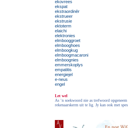
ekovrees
ekspat
ekstraordinêr
ekstrueer
ekstrusie
ektoterm
elaichi
elektronies
elmbooggroet
elmbooghoes
elmboogkug
elmboogmacaroni
elmboognies
emmerskoplys
empatitis
energiejel
e-neus
engel
Let wel
As ’n soekwoord nie as trefwoord opgeneem i
rekenaarskerm uit te lig. Jy kan ook met spes