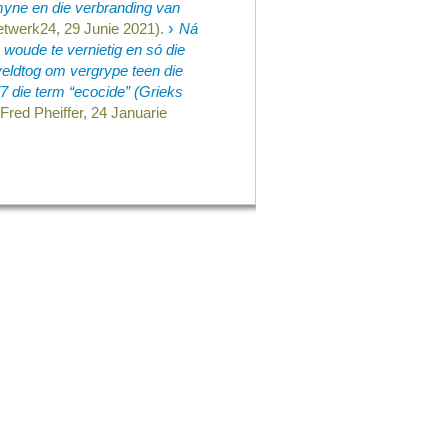
yne en die verbranding van
›
etwerk24, 29 Junie 2021).
Ná
woude te vernietig en só die
veldtog om vergrype teen die
 die term “ecocide­” (Grieks
(Fred Pheiffer, 24 Januarie