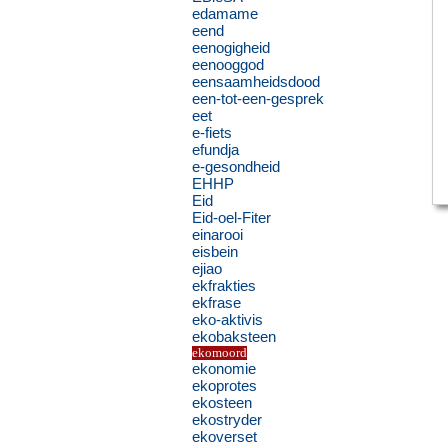
edamame
eend
eenogigheid
eenooggod
eensaamheidsdood
een-tot-een-gesprek
eet
e-fiets
efundja
e-gesondheid
EHHP
Eid
Eid-oel-Fiter
einarooi
eisbein
ejiao
ekfrakties
ekfrase
eko-aktivis
ekobaksteen
ekomoord
ekonomie
ekoprotes
ekosteen
ekostryder
ekoverset