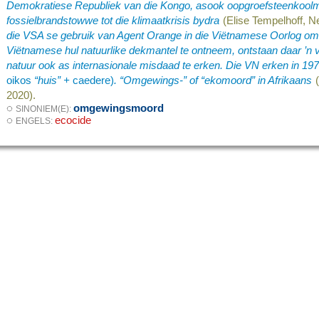
Demokratiese Republiek van die Kongo, asook oopgroefsteenkoolm
fossielbrandstowwe tot die klimaatkrisis bydra
(Elise Tempelhoff, N
die VSA se gebruik van Agent Orange in die Viëtnamese Oorlog om 
Viëtnamese hul natuurlike dekmantel te ontneem, ontstaan daar ’n 
natuur ook as internasionale misdaad te erken. Die VN erken in 1977
oikos­
“huis” +
caedere)
. “Omgewings-” of “ekomoord” in Afrikaans
2020).
◌
omgewingsmoord
SINONIEM(E):
◌
ecocide
ENGELS: