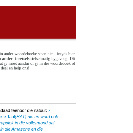
in ander woordeboeke staan nie – intyds hier
 ander -insetsels
stelselmatig bygevoeg. Dit
dat jy moet aandui of jy in die woordeboek of
deel en help ons!
›
ndaad teenoor die natuur
:
nse Taal
(HAT) nie en word ook
trapplek in die volksmond sal
e in die Amasone en die