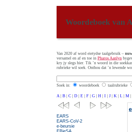
Woordeboek van A
Van 2020 af word eietydse taalgebruik –
nuw
versamel en af en toe in
Pharos Aanlyn
bygew
kry jy slegs hier. Tik ’n woord in die soekk
rubrieke wil soek. Onthou dat ’n lewende wo
Soek in:
woordeboek
taalrubrieke
A
|
B
|
C
|
D
|
E
|
F
|
G
|
H
|
I
|
J
|
K
|
L
|
M
|
EARS
EARS-CoV-2
e-beursie
EBieSA