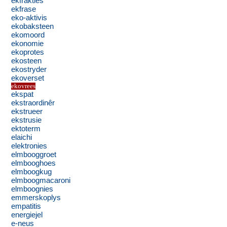
ekfrakties
ekfrase
eko-aktivis
ekobaksteen
ekomoord
ekonomie
ekoprotes
ekosteen
ekostryder
ekoverset
ekovrees
ekspat
ekstraordinêr
ekstrueer
ekstrusie
ektoterm
elaichi
elektronies
elmbooggroet
elmbooghoes
elmboogkug
elmboogmacaroni
elmboognies
emmerskoplys
empatitis
energiejel
e-neus