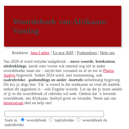
Woordeboek van Afrikaans
Vandag
Redakteur:
Jana Luther
|
En nog WAT
|
Podsendings
|
Help ons
Van 2020 af word eietydse taalgebruik –
nuwe woorde
,
betekenisse
,
uitdrukkings
, asook ouer vorme wat meestal nog nié in ander
woordeboeke staan nie – intyds hier versamel en af en toe in
Pharos
Aanlyn
bygewerk. Sedert 2024 word, met toestemming, ook
taalrubrieke
,
-podsendings en ander -insetsels
stelselmatig bygevoeg.
Dit kry jy slegs hier. Tik ’n woord in die soekkassie en vind dit dadelik,
indien dit opgeneem is – ook Engelse woorde. Let op dat jy moet aandui
of jy in die woordeboek of rubrieke wil soek. Onthou dat ’n lewende
woordeboek, nes Afrikaans, heeltyd groei en verander. Neem aan ons
leesprogram
deel en help ons!
Soek in:
woordeboek
taalrubrieke
woordeboek én
taalrubrieke