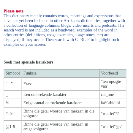
Please note
This dictionary mainly contains words, meanings and expressions that
have not yet been included in other Afrikaans dictionaries, together with
a collection of language columns, blogs, video inserts and podcasts. If a
search word is not included as a headword, examples of the word in
other entries (definitions, usage examples, usage notes, etc) are
displayed, if they occur. Then search with CTRL-F to highlight such
examples on your screen.
Soek met spesiale karakters
Simbool
Funksie
Voorbeeld
"ten opsigte
"..."
Frase
van"
_
Een ontbrekende karakter
cal_one
%
Enige aantal ontbrekende karakters
ka%abidiol
Binne dié getal woorde van mekaar, in dié
/1-9
"wat lei"/7
volgorde
Binne dié getal woorde van mekaar, in
@1-9
"wat lei"@7
enige volgorde