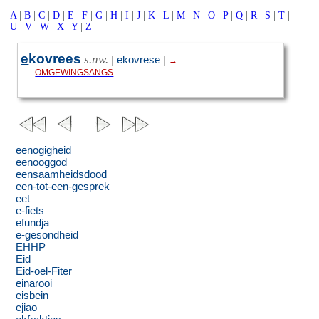
A
|
B
|
C
|
D
|
E
|
F
|
G
|
H
|
I
|
J
|
K
|
L
|
M
|
N
|
O
|
P
|
Q
|
R
|
S
|
T
|
U
|
V
|
W
|
X
|
Y
|
Z
e
kovrees
s.nw.
|
ekovrese
|
→
OMGEWINGSANGS
eenogigheid
eenooggod
eensaamheidsdood
een-tot-een-gesprek
eet
e-fiets
efundja
e-gesondheid
EHHP
Eid
Eid-oel-Fiter
einarooi
eisbein
ejiao