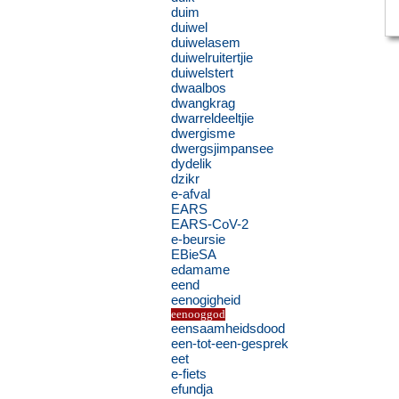
duim
duiwel
duiwelasem
duiwelruitertjie
duiwelstert
dwaalbos
dwangkrag
dwarreldeeltjie
dwergisme
dwergsjimpansee
dydelik
dzikr
e-afval
EARS
EARS-CoV-2
e-beursie
EBieSA
edamame
eend
eenogigheid
eenooggod
eensaamheidsdood
een-tot-een-gesprek
eet
e-fiets
efundja