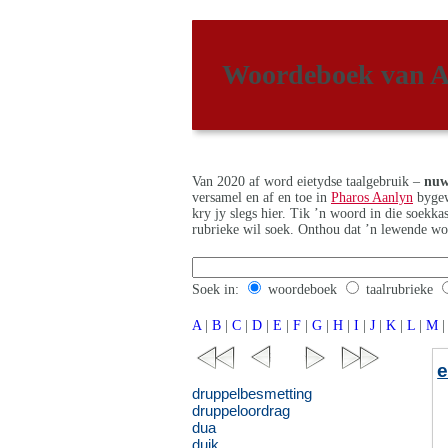
Woordeboek van A
Van 2020 af word eietydse taalgebruik –
nuw
versamel en af en toe in
Pharos Aanlyn
bygew
kry jy slegs hier. Tik ’n woord in die soekk
rubrieke wil soek. Onthou dat ’n lewende wo
Soek in:
woordeboek
taalrubrieke
A
|
B
|
C
|
D
|
E
|
F
|
G
|
H
|
I
|
J
|
K
|
L
|
M
|
druppelbesmetting
druppeloordrag
dua
duik