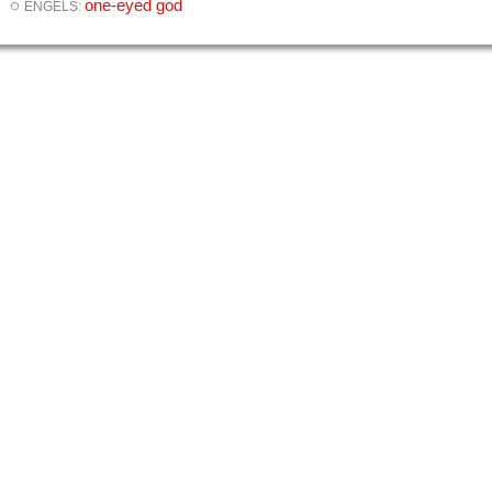
◌
one-eyed god
ENGELS: