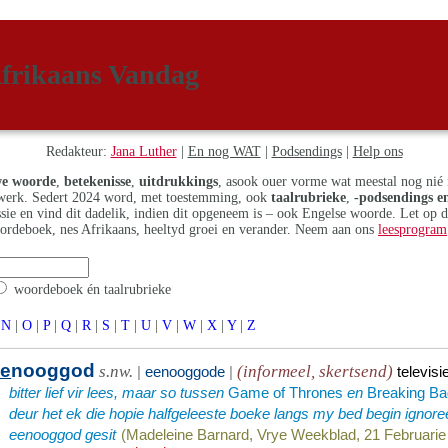
frikaans Vandag
Redakteur:
Jana Luther
|
En nog WAT
|
Podsendings
|
Help ons
e woorde
,
betekenisse
,
uitdrukkings
, asook ouer vorme wat meestal nog nié 
erk. Sedert 2024 word, met toestemming, ook
taalrubrieke
,
-podsendings en
assie en vind dit dadelik, indien dit opgeneem is – ook Engelse woorde. Let op 
ordeboek, nes Afrikaans, heeltyd groei en verander. Neem aan ons
leesprogram
woordeboek én taalrubrieke
N
|
O
|
P
|
Q
|
R
|
S
|
T
|
U
|
V
|
W
|
X
|
Y
|
Z
ee
nooggod
s.nw.
(informeel, skertsend)
|
eenooggode
|
televisi
bitter lief vir lees, maar so tussen
Game of Thrones
en
Breaking Ba
deur het ek die hopie halfgeleeste boeke langs my bed begin ignoree
eenooggod gesit
(Madeleine Barnard, Vrye Weekblad, 21 Februarie