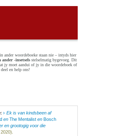
in ander woordeboeke staan nie – intyds hier
 ander -insetsels
stelselmatig bygevoeg. Dit
dat jy moet aandui of jy in die woordeboek of
deel en help ons!
›
e
:
Ek is van kindsbeen af
d
en
The Mentalist
en
Bosch
r en grootogig voor die
 2020).