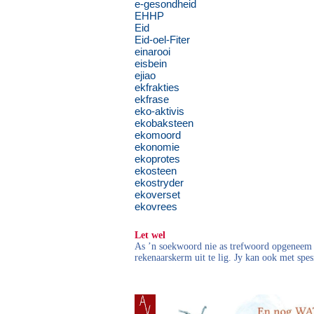
e-gesondheid
EHHP
Eid
Eid-oel-Fiter
einarooi
eisbein
ejiao
ekfrakties
ekfrase
eko-aktivis
ekobaksteen
ekomoord
ekonomie
ekoprotes
ekosteen
ekostryder
ekoverset
ekovrees
Let wel
As ’n soekwoord nie as trefwoord opgeneem i
rekenaarskerm uit te lig. Jy kan ook met spes