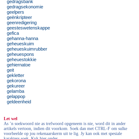
gedragsbank
gedragsekonomie
geelpers
geënkripteer
geenredigering
geesteswetenskappe
gefica
gehanna-hanna
geheueskuim
geheueskuimrubber
geheuespons
geheuestokkie
gehiernatoe
geit
gekletter
gekorona
gekureer
gelamba
gelappop
geldeenheid
Let wel
As ’n soekwoord nie as trefwoord opgeneem is nie, word dit in ander
artikels vertoon, indien dit voorkom. Soek dan met CTRL-F om sulke
voorbeelde op jou rekenaarskerm uit te lig. Jy kan ook met spesiale
karakters soek. Kyk hier onder.