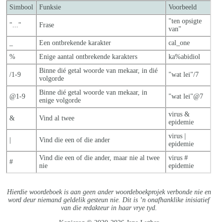
Simbool
Funksie
Voorbeeld
"ten opsigte
"..."
Frase
van"
_
Een ontbrekende karakter
cal_one
%
Enige aantal ontbrekende karakters
ka%abidiol
Binne dié getal woorde van mekaar, in dié
/1-9
"wat lei"/7
volgorde
Binne dié getal woorde van mekaar, in
@1-9
"wat lei"@7
enige volgorde
virus &
&
Vind al twee
epidemie
virus |
|
Vind die een of die ander
epidemie
Vind die een of die ander, maar nie al twe
e
virus #
#
nie
epidemie
Hierdie woordeboek is aan geen ander woordeboekprojek verbonde nie en
word deur niemand geldelik gesteun nie. Dit is ’n onafhanklike inisiatief
van die redakteur in haar vrye tyd.