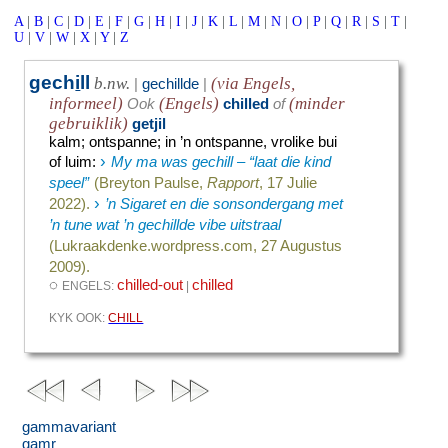
A
|
B
|
C
|
D
|
E
|
F
|
G
|
H
|
I
|
J
|
K
|
L
|
M
|
N
|
O
|
P
|
Q
|
R
|
S
|
T
|
U
|
V
|
W
|
X
|
Y
|
Z
gech
i
ll
b.nw.
(via Engels,
|
gechillde
|
informeel)
(Engels)
(minder
Ook
chilled
of
gebruiklik)
getjil
kalm
;
ontspanne
;
in ’n ontspanne, vrolike bui
›
of luim
:
My ma was gechill – “laat die kind
speel”
(Breyton Paulse,
Rapport
, 17 Julie
›
2022).
’n Sigaret en die sonsondergang met
’n tune wat ’n gechillde vibe uitstraal
(Lukraakdenke.wordpress.com, 27 Augustus
2009).
◌
chilled-out
chilled
ENGELS:
|
KYK OOK:
CHILL
gammavariant
gamr