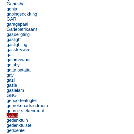
Ganesha
ganja
gapingsdekking
GAR
garagepaai
Gariepafrikaans
gasbeligting
gaslight
gaslighting
gasskrywer
gat
gatomswaai
gatsby
gatta patatta
gay
gazi
gazie
gazielam
GBG
geboorteafrigter
gebrokehartsindroom
gebruikstekenmunt
gechill
gedenktuin
gedenktuiste
gedoente