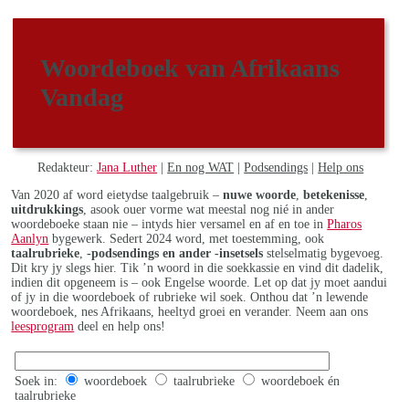
Woordeboek van Afrikaans
Vandag
Redakteur:
Jana Luther
|
En nog WAT
|
Podsendings
|
Help ons
Van 2020 af word eietydse taalgebruik –
nuwe woorde
,
betekenisse
,
uitdrukkings
, asook ouer vorme wat meestal nog nié in ander
woordeboeke staan nie – intyds hier versamel en af en toe in
Pharos
Aanlyn
bygewerk. Sedert 2024 word, met toestemming, ook
taalrubrieke
,
-podsendings en ander -insetsels
stelselmatig bygevoeg.
Dit kry jy slegs hier. Tik ’n woord in die soekkassie en vind dit dadelik,
indien dit opgeneem is – ook Engelse woorde. Let op dat jy moet aandui
of jy in die woordeboek of rubrieke wil soek. Onthou dat ’n lewende
woordeboek, nes Afrikaans, heeltyd groei en verander. Neem aan ons
leesprogram
deel en help ons!
Soek in:
woordeboek
taalrubrieke
woordeboek én
taalrubrieke