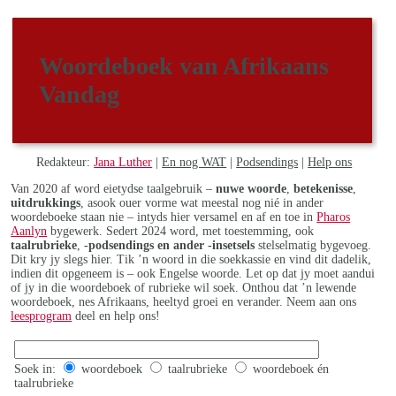
Woordeboek van Afrikaans
Vandag
Redakteur:
Jana Luther
|
En nog WAT
|
Podsendings
|
Help ons
Van 2020 af word eietydse taalgebruik –
nuwe woorde
,
betekenisse
,
uitdrukkings
, asook ouer vorme wat meestal nog nié in ander
woordeboeke staan nie – intyds hier versamel en af en toe in
Pharos
Aanlyn
bygewerk. Sedert 2024 word, met toestemming, ook
taalrubrieke
,
-podsendings en ander -insetsels
stelselmatig bygevoeg.
Dit kry jy slegs hier. Tik ’n woord in die soekkassie en vind dit dadelik,
indien dit opgeneem is – ook Engelse woorde. Let op dat jy moet aandui
of jy in die woordeboek of rubrieke wil soek. Onthou dat ’n lewende
woordeboek, nes Afrikaans, heeltyd groei en verander. Neem aan ons
leesprogram
deel en help ons!
Soek in:
woordeboek
taalrubrieke
woordeboek én
taalrubrieke