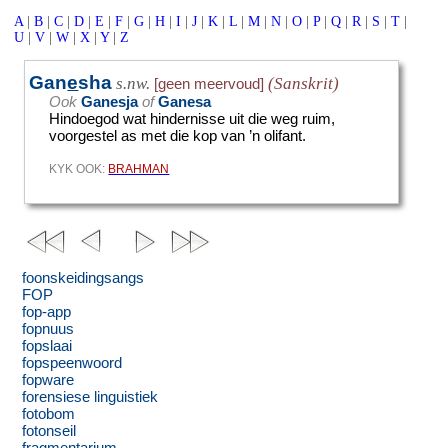
A
|
B
|
C
|
D
|
E
|
F
|
G
|
H
|
I
|
J
|
K
|
L
|
M
|
N
|
O
|
P
|
Q
|
R
|
S
|
T
|
U
|
V
|
W
|
X
|
Y
|
Z
Gan
e
sha
s.nw.
(Sanskrit)
[geen meervoud]
Ook
Ganesja
of
Ganesa
Hindoegod wat hindernisse uit die weg ruim,
voorgestel as met die kop van ’n olifant.
KYK OOK:
BRAHMAN
foonskeidingsangs
FOP
fop-app
fopnuus
fopslaai
fopspeenwoord
fopware
forensiese linguistiek
fotobom
fotonseil