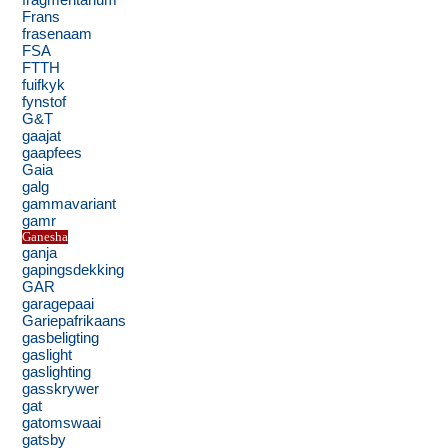
fragmentarium
Frans
frasenaam
FSA
FTTH
fuifkyk
fynstof
G&T
gaajat
gaapfees
Gaia
galg
gammavariant
gamr
Ganesha
ganja
gapingsdekking
GAR
garagepaai
Gariepafrikaans
gasbeligting
gaslight
gaslighting
gasskrywer
gat
gatomswaai
gatsby