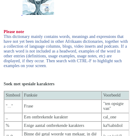
Please note
This dictionary mainly contains words, meanings and expressions that
have not yet been included in other Afrikaans dictionaries, together with
a collection of language columns, blogs, video inserts and podcasts. If a
search word is not included as a headword, examples of the word in
other entries (definitions, usage examples, usage notes, etc) are
displayed, if they occur. Then search with CTRL-F to highlight such
examples on your screen.
Soek met spesiale karakters
Simbool
Funksie
Voorbeeld
"ten opsigte
"..."
Frase
van"
_
Een ontbrekende karakter
cal_one
%
Enige aantal ontbrekende karakters
ka%abidiol
Binne dié getal woorde van mekaar, in dié