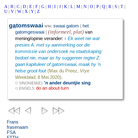
A
|
B
|
C
|
D
|
E
|
F
|
G
|
H
|
I
|
J
|
K
|
L
|
M
|
N
|
O
|
P
|
Q
|
R
|
S
|
T
|
U
|
V
|
W
|
X
|
Y
|
Z
g
a
tomswaai
ww.
swaai gatom
|
het
(informeel, plat)
gatomgeswaai
|
van
›
mening/opinie verander
:
Ek weet nie wat
presies A. met sy aanmerking oor die
kommissie van ondersoek na staatskaping
bedoel nie, maar as hy suggereer regter Z.
gaan kapituleer of gatomswaai, maak hy ’n
helse groot fout
(Max du Preez,
Vrye
Weekblad
, 8 Mei 2020).
◌
'n ander deuntjie sing
SINONIEM(E):
◌
do an about-turn
ENGELS:
Frans
frasenaam
FSA
FTTH