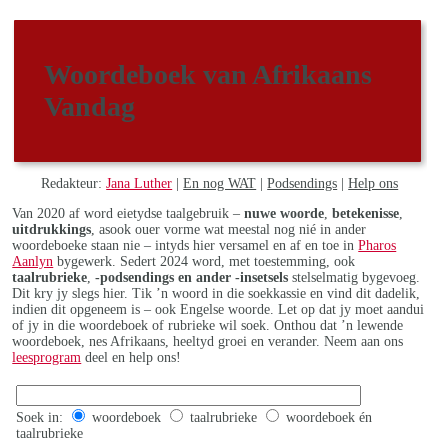
Woordeboek van Afrikaans
Vandag
Redakteur:
Jana Luther
|
En nog WAT
|
Podsendings
|
Help ons
Van 2020 af word eietydse taalgebruik –
nuwe woorde
,
betekenisse
,
uitdrukkings
, asook ouer vorme wat meestal nog nié in ander
woordeboeke staan nie – intyds hier versamel en af en toe in
Pharos
Aanlyn
bygewerk. Sedert 2024 word, met toestemming, ook
taalrubrieke
,
-podsendings en ander -insetsels
stelselmatig bygevoeg.
Dit kry jy slegs hier. Tik ’n woord in die soekkassie en vind dit dadelik,
indien dit opgeneem is – ook Engelse woorde. Let op dat jy moet aandui
of jy in die woordeboek of rubrieke wil soek. Onthou dat ’n lewende
woordeboek, nes Afrikaans, heeltyd groei en verander. Neem aan ons
leesprogram
deel en help ons!
Soek in:
woordeboek
taalrubrieke
woordeboek én
taalrubrieke