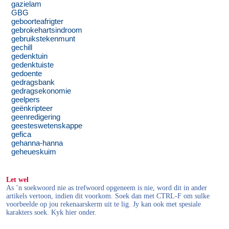
gazielam
GBG
geboorteafrigter
gebrokehartsindroom
gebruikstekenmunt
gechill
gedenktuin
gedenktuiste
gedoente
gedragsbank
gedragsekonomie
geelpers
geënkripteer
geenredigering
geesteswetenskappe
gefica
gehanna-hanna
geheueskuim
Let wel
As ’n soekwoord nie as trefwoord opgeneem is nie, word dit in ander
artikels vertoon, indien dit voorkom. Soek dan met CTRL-F om sulke
voorbeelde op jou rekenaarskerm uit te lig. Jy kan ook met spesiale
karakters soek. Kyk hier onder.