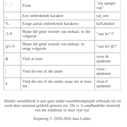
"ten opsigte
"..."
Frase
van"
_
Een ontbrekende karakter
cal_one
%
Enige aantal ontbrekende karakters
ka%abidiol
Binne dié getal woorde van mekaar, in dié
/1-9
"wat lei"/7
volgorde
Binne dié getal woorde van mekaar, in
@1-9
"wat lei"@7
enige volgorde
virus &
&
Vind al twee
epidemie
virus |
|
Vind die een of die ander
epidemie
Vind die een of die ander, maar nie al twe
e
virus #
#
nie
epidemie
Hierdie woordeboek is aan geen ander woordeboekprojek verbonde nie en
word deur niemand geldelik gesteun nie. Dit is ’n onafhanklike inisiatief
van die redakteur in haar vrye tyd.
Kopiereg © 2020-2026 Jana Luther