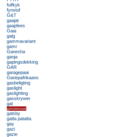
fuifkyk
fynstof
G&T
gaajat
gaapfees
Gaia
galg
gammavariant
gamr
Ganesha
ganja
gapingsdekking
GAR
garagepaai
Gariepafrikaans
gasbeligting
gaslight
gaslighting
gasskrywer
gat
gatomswaai
gatsby
gatta patatta
gay
gazi
gazie