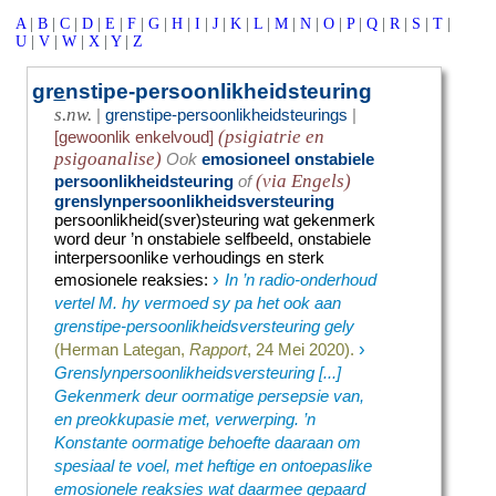
A
|
B
|
C
|
D
|
E
|
F
|
G
|
H
|
I
|
J
|
K
|
L
|
M
|
N
|
O
|
P
|
Q
|
R
|
S
|
T
|
U
|
V
|
W
|
X
|
Y
|
Z
gr
e
nstipe-persoonlikheidsteuring
s.nw.
|
grenstipe-persoonlikheidsteurings
|
(psigiatrie en
[gewoonlik enkelvoud]
psigoanalise)
Ook
emosioneel onstabiele
(via Engels)
persoonlikheidsteuring
of
grenslynpersoonlikheidsversteuring
persoonlikheid(sver)steuring wat gekenmerk
word deur ’n onstabiele selfbeeld, onstabiele
interpersoonlike verhoudings en sterk
›
emosionele reaksies
:
In ’n radio-onderhoud
vertel M. hy vermoed sy pa het ook aan
grenstipe-persoonlikheidsversteuring gely
›
(Herman Lategan,
Rapport
, 24 Mei 2020).
Grenslynpersoonlikheidsversteuring [...]
Gekenmerk deur oormatige persepsie van,
en preokkupasie met, verwerping. ’n
Konstante oormatige behoefte daaraan om
spesiaal te voel, met heftige en ontoepaslike
emosionele reaksies wat daarmee gepaard