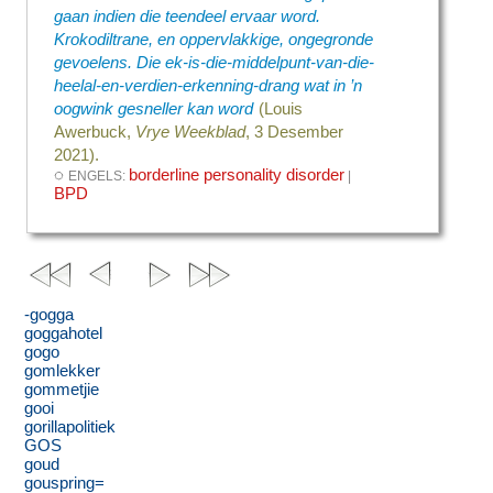
gaan indien die teendeel ervaar word.
Krokodiltrane, en oppervlakkige, ongegronde
gevoelens. Die ek-is-die-middelpunt-van-die-
heelal-en-verdien-erkenning-drang wat in ’n
oogwink gesneller kan word
(Louis
Awerbuck,
Vrye Weekblad
, 3 Desember
2021).
◌
borderline personality disorder
ENGELS:
|
BPD
-gogga
goggahotel
gogo
gomlekker
gommetjie
gooi
gorillapolitiek
GOS
goud
gouspring=