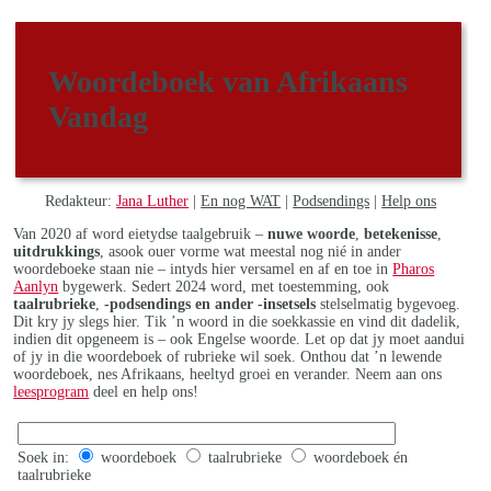
Woordeboek van Afrikaans
Vandag
Redakteur:
Jana Luther
|
En nog WAT
|
Podsendings
|
Help ons
Van 2020 af word eietydse taalgebruik –
nuwe woorde
,
betekenisse
,
uitdrukkings
, asook ouer vorme wat meestal nog nié in ander
woordeboeke staan nie – intyds hier versamel en af en toe in
Pharos
Aanlyn
bygewerk. Sedert 2024 word, met toestemming, ook
taalrubrieke
,
-podsendings en ander -insetsels
stelselmatig bygevoeg.
Dit kry jy slegs hier. Tik ’n woord in die soekkassie en vind dit dadelik,
indien dit opgeneem is – ook Engelse woorde. Let op dat jy moet aandui
of jy in die woordeboek of rubrieke wil soek. Onthou dat ’n lewende
woordeboek, nes Afrikaans, heeltyd groei en verander. Neem aan ons
leesprogram
deel en help ons!
Soek in:
woordeboek
taalrubrieke
woordeboek én
taalrubrieke