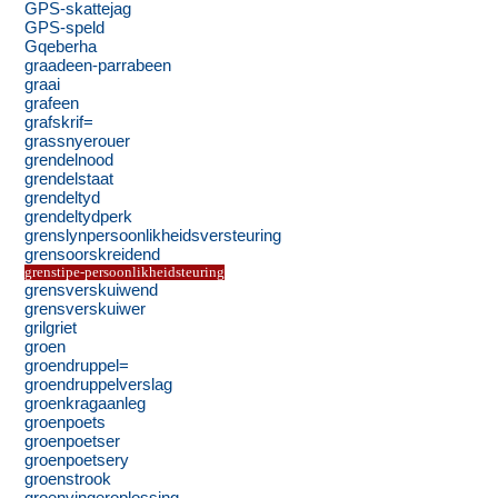
GPS-skattejag
GPS-speld
Gqeberha
graadeen-parrabeen
graai
grafeen
grafskrif=
grassnyerouer
grendelnood
grendelstaat
grendeltyd
grendeltydperk
grenslynpersoonlikheidsversteuring
grensoorskreidend
grenstipe-persoonlikheidsteuring
grensverskuiwend
grensverskuiwer
grilgriet
groen
groendruppel=
groendruppelverslag
groenkragaanleg
groenpoets
groenpoetser
groenpoetsery
groenstrook