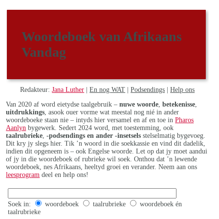
Woordeboek van Afrikaans
Vandag
Redakteur:
Jana Luther
|
En nog WAT
|
Podsendings
|
Help ons
Van 2020 af word eietydse taalgebruik –
nuwe woorde
,
betekenisse
,
uitdrukkings
, asook ouer vorme wat meestal nog nié in ander
woordeboeke staan nie – intyds hier versamel en af en toe in
Pharos
Aanlyn
bygewerk. Sedert 2024 word, met toestemming, ook
taalrubrieke
,
-podsendings en ander -insetsels
stelselmatig bygevoeg.
Dit kry jy slegs hier. Tik ’n woord in die soekkassie en vind dit dadelik,
indien dit opgeneem is – ook Engelse woorde. Let op dat jy moet aandui
of jy in die woordeboek of rubrieke wil soek. Onthou dat ’n lewende
woordeboek, nes Afrikaans, heeltyd groei en verander. Neem aan ons
leesprogram
deel en help ons!
Soek in:
woordeboek
taalrubrieke
woordeboek én
taalrubrieke