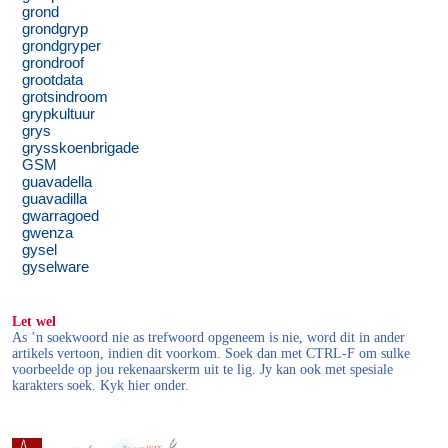
grond
grondgryp
grondgryper
grondroof
grootdata
grotsindroom
grypkultuur
grys
grysskoenbrigade
GSM
guavadella
guavadilla
gwarragoed
gwenza
gysel
gyselware
Let wel
As ’n soekwoord nie as trefwoord opgeneem is nie, word dit in ander
artikels vertoon, indien dit voorkom. Soek dan met CTRL-F om sulke
voorbeelde op jou rekenaarskerm uit te lig. Jy kan ook met spesiale
karakters soek. Kyk hier onder.