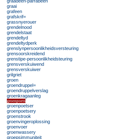
graadeen-parrabeen
graai
grafeen
grafskrif=
grassnyerouer
grendelnood
grendelstaat
grendeltyd
grendeltydperk
grenslynpersoonlikheidsversteuring
grensoorskreidend
grenstipe-persoonlikheidsteuring
grensverskuiwend
grensverskuiwer
grilgriet
groen
groendruppel=
groendruppelverslag
groenkragaanleg
groenpoets
groenpoetser
groenpoetsery
groenstrook
groenvingeroplossing
groenvoer
groenwassery
groepsimmuniteit