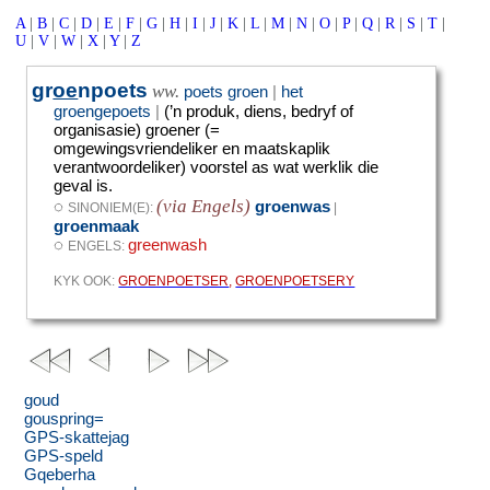
A
|
B
|
C
|
D
|
E
|
F
|
G
|
H
|
I
|
J
|
K
|
L
|
M
|
N
|
O
|
P
|
Q
|
R
|
S
|
T
|
U
|
V
|
W
|
X
|
Y
|
Z
gr
oe
npoets
ww.
poets groen
|
het
groengepoets
|
(’n produk, diens, bedryf of
organisasie) groener (=
omgewingsvriendeliker en maatskaplik
verantwoordeliker) voorstel as wat werklik die
geval is.
(via Engels)
◌
groenwas
SINONIEM(E):
|
groenmaak
◌
greenwash
ENGELS:
KYK OOK:
GROENPOETSER
,
GROENPOETSERY
goud
gouspring=
GPS-skattejag
GPS-speld
Gqeberha