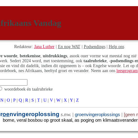
frikaans Vandag
Redakteur:
Jana Luther
|
En nog WAT
|
Podsendings
|
Help ons
e woorde
,
betekenisse
,
uitdrukkings
, asook ouer vorme wat meestal nog nié 
erk. Sedert 2024 word, met toestemming, ook
taalrubrieke
,
-podsendings en
assie en vind dit dadelik, indien dit opgeneem is – ook Engelse woorde. Let op 
ordeboek, nes Afrikaans, heeltyd groei en verander. Neem aan ons
leesprogram
woordeboek én taalrubrieke
N
|
O
|
P
|
Q
|
R
|
S
|
T
|
U
|
V
|
W
|
X
|
Y
|
Z
r
oe
nvingeroplossing
s.nw.
|
groenvingeroplossings
|
[geen 
bome, veral bosbou op groot skaal, as poging om klimaatsveranderi