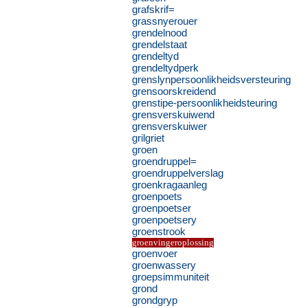
grafskrif=
grassnyerouer
grendelnood
grendelstaat
grendeltyd
grendeltydperk
grenslynpersoonlikheidsversteuring
grensoorskreidend
grenstipe-persoonlikheidsteuring
grensverskuiwend
grensverskuiwer
grilgriet
groen
groendruppel=
groendruppelverslag
groenkragaanleg
groenpoets
groenpoetser
groenpoetsery
groenstrook
groenvingeroplossing
groenvoer
groenwassery
groepsimmuniteit
grond
grondgryp