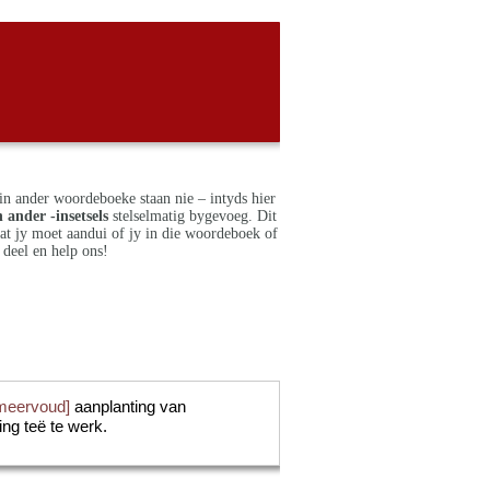
in ander woordeboeke staan nie – intyds hier
 ander -insetsels
stelselmatig bygevoeg. Dit
dat jy moet aandui of jy in die woordeboek of
deel en help ons!
meervoud]
aanplanting van
ng teë te werk.