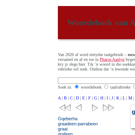
Woordeboek van A
Van 2020 af word eietydse taalgebruik –
nuw
versamel en af en toe in
Pharos Aanlyn
bygew
kry jy slegs hier. Tik ’n woord in die soekk
rubrieke wil soek. Onthou dat ’n lewende wo
Soek in:
woordeboek
taalrubrieke
A
|
B
|
C
|
D
|
E
|
F
|
G
|
H
|
I
|
J
|
K
|
L
|
M
|
g
Gqeberha
graadeen-parrabeen
graai
grafeen