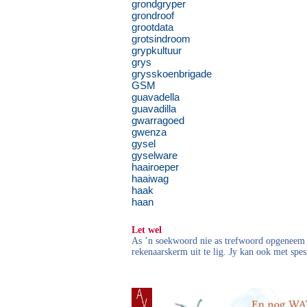
grondgryper
grondroof
grootdata
grotsindroom
grypkultuur
grys
grysskoenbrigade
GSM
guavadella
guavadilla
gwarragoed
gwenza
gysel
gyselware
haairoeper
haaiwag
haak
haan
Let wel
As ’n soekwoord nie as trefwoord opgeneem i
rekenaarskerm uit te lig. Jy kan ook met spes